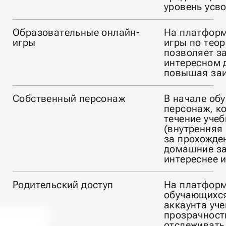
уровень усв
Образовательные онлайн-
На платформ
игры
игры по теор
позволяет з
интересном 
повышая заи
Собственный персонаж
В начале об
персонаж, к
течение учеб
(внутренняя
за прохожде
домашние зад
интереснее и
Родительский доступ
На платформ
обучающихся
аккаунта уче
прозрачност
отслеживать