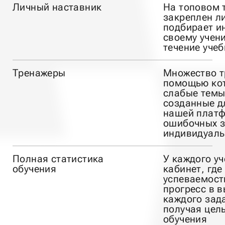
Личный наставник
На топовом 
закреплен л
подбирает и
своему учени
течение уче
Тренажеры
Множество т
помощью кот
слабые темы
созданные д
нашей платф
ошибочных з
индивидуаль
Полная статистика
У каждого у
обучения
кабинет, где
успеваемости
прогресс в 
каждого зада
получая цел
обучения