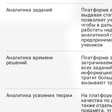
Аналитика заданий
Платформа а
выдавая ста
позволяет у
чтобы в дал
работать на
аналитикой 
предпринима
учеников
Аналитика времени
Платформа а
решений
затрачиваем
всех заданий
информацию,
тратит боль
вызывают тр
Аналитика усвоения теории
На платформ
качества по
также отдел
предмета, чт