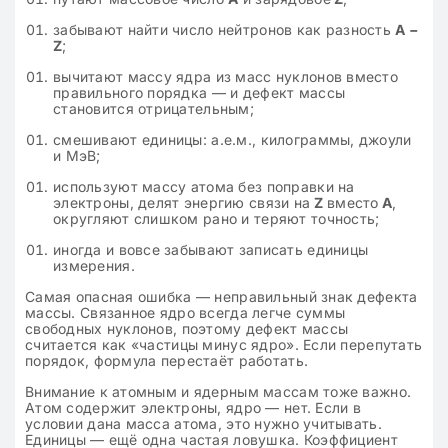
забывают найти число нейтронов как разность
A −
Z
;
вычитают массу ядра из масс нуклонов вместо
правильного порядка — и дефект массы
становится отрицательным;
смешивают единицы: а.е.м., килограммы, джоули
и МэВ;
используют массу атома без поправки на
электроны, делят энергию связи на
Z
вместо
A
,
округляют слишком рано и теряют точность;
иногда и вовсе забывают записать единицы
измерения.
Самая опасная ошибка — неправильный знак дефекта
массы. Связанное ядро всегда легче суммы
свободных нуклонов, поэтому дефект массы
считается как «частицы минус ядро». Если перепутать
порядок, формула перестаёт работать.
Внимание к атомным и ядерным массам тоже важно.
Атом содержит электроны, ядро — нет. Если в
условии дана масса атома, это нужно учитывать.
Единицы — ещё одна частая ловушка. Коэффициент