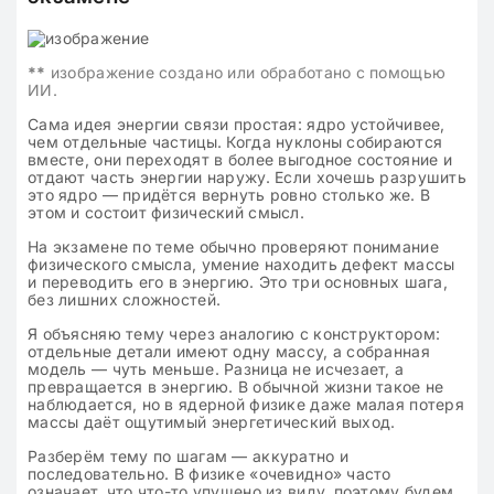
**
изображение создано или обработано с помощью
ИИ.
Сама идея энергии связи простая: ядро устойчивее,
чем отдельные частицы. Когда нуклоны собираются
вместе, они переходят в более выгодное состояние и
отдают часть энергии наружу. Если хочешь разрушить
это ядро — придётся вернуть ровно столько же. В
этом и состоит физический смысл.
На экзамене по теме обычно проверяют понимание
физического смысла, умение находить дефект массы
и переводить его в энергию. Это три основных шага,
без лишних сложностей.
Я объясняю тему через аналогию с конструктором:
отдельные детали имеют одну массу, а собранная
модель — чуть меньше. Разница не исчезает, а
превращается в энергию. В обычной жизни такое не
наблюдается, но в ядерной физике даже малая потеря
массы даёт ощутимый энергетический выход.
Разберём тему по шагам — аккуратно и
последовательно. В физике «очевидно» часто
означает, что что-то упущено из виду, поэтому будем