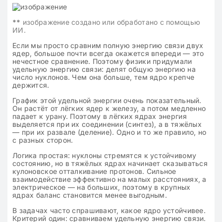
**
изображение создано или обработано с помощью
ИИ.
Если мы просто сравним полную энергию связи двух
ядер, большое почти всегда окажется впереди — это
нечестное сравнение. Поэтому физики придумали
удельную энергию связи: делят общую энергию на
число нуклонов. Чем она больше, тем ядро крепче
держится.
График этой удельной энергии очень показательный.
Он растёт от лёгких ядер к железу, а потом медленно
падает к урану. Поэтому в лёгких ядрах энергия
выделяется при их соединении (синтез), а в тяжёлых
— при их развале (деление). Одно и то же правило, но
с разных сторон.
Логика простая: нуклоны стремятся к устойчивому
состоянию, но в тяжёлых ядрах начинает сказываться
кулоновское отталкивание протонов. Сильное
взаимодействие эффективно на малых расстояниях, а
электрическое — на больших, поэтому в крупных
ядрах баланс становится менее выгодным.
В задачах часто спрашивают, какое ядро устойчивее.
Критерий один: сравниваем удельную энергию связи.