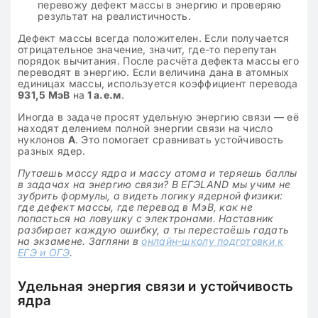
перевожу дефект массы в энергию и проверяю
результат на реалистичность.
Дефект массы всегда положителен. Если получается
отрицательное значение, значит, где-то перепутан
порядок вычитания. После расчёта дефекта массы его
переводят в энергию. Если величина дана в атомных
единицах массы, используется коэффициент перевода
931,5 МэВ
на
1 а.е.м
.
Иногда в задаче просят удельную энергию связи — её
находят делением полной энергии связи на число
нуклонов
A
. Это помогает сравнивать устойчивость
разных ядер.
Путаешь массу ядра и массу атома и теряешь баллы
в задачах на энергию связи? В ЕГЭLAND мы учим не
зубрить формулы, а видеть логику ядерной физики:
где дефект массы, где перевод в МэВ, как не
попасться на ловушку с электронами. Наставник
разбирает каждую ошибку, а ты перестаёшь гадать
на экзамене. Загляни в
онлайн-школу подготовки к
ЕГЭ и ОГЭ
.
Удельная энергия связи и устойчивость
ядра