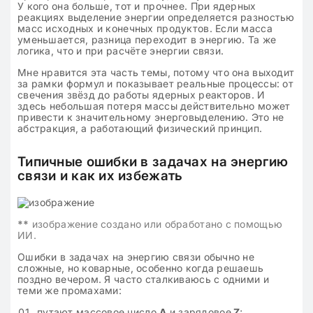
У кого она больше, тот и прочнее. При ядерных
реакциях выделение энергии определяется разностью
масс исходных и конечных продуктов. Если масса
уменьшается, разница переходит в энергию. Та же
логика, что и при расчёте энергии связи.
Мне нравится эта часть темы, потому что она выходит
за рамки формул и показывает реальные процессы: от
свечения звёзд до работы ядерных реакторов. И
здесь небольшая потеря массы действительно может
привести к значительному энерговыделению. Это не
абстракция, а работающий физический принцип.
Типичные ошибки в задачах на энергию
связи и как их избежать
**
изображение создано или обработано с помощью
ИИ.
Ошибки в задачах на энергию связи обычно не
сложные, но коварные, особенно когда решаешь
поздно вечером. Я часто сталкиваюсь с одними и
теми же промахами:
путают массовое число
A
и зарядовое
Z
;