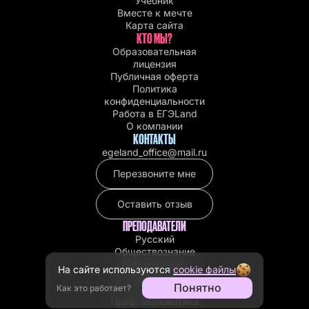
Учебник
Вместе к мечте
Карта сайта
КТО МЫ?
Образовательная
лицензия
Публичная оферта
Политика
конфиденциальности
Работа в EГЭLand
О компании
КОНТАКТЫ
egeland_office@mail.ru
Перезвоните мне
Оставить отзыв
ПРЕПОДАВАТЕЛИ
Русский
Обществознание
Информатика
На сайте используются
cookie файлы
Проф. математика
Понятно
Как это работает?
с Машей
Проф. математика