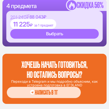
СКИДКА 56%
4 предмета
88 043₽
201 240₽
11 225
₽
за 1 предмет
Выбрать
ХОЧЕШЬ НАЧАТЬ ГОТОВИТЬСЯ,
НО ОСТАЛИСЬ ВОПРОСЫ?
Переходи в Telegram и мы подробно объясним, как
устроена подготовка в ЕГЭLAND
НАПИСАТЬ В ТГ