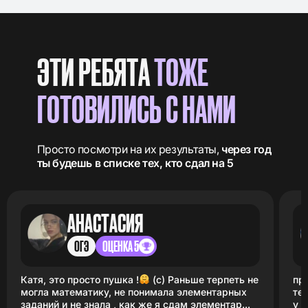
ЭТИ РЕБЯТА
ТОЖЕ
ГОТОВИЛИСЬ С НАМИ
Просто посмотри на их результаты,
через год
ты будешь в списке тех, кто сдал на 5
АНАСТАСИЯ
ОГЭ
ОЦЕНКА 5
Катя, это просто пушка !
(с) Раньше терпеть не
при
могла математику, не понимала элементарных
те
заданий и не знала , как же я сдам элементар...
у 