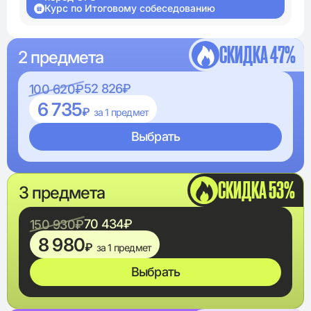
Курс по Итоговому собеседованию
СКИДКА 47%
2 предмета
52 826₽
100 620₽
6 735
₽
за 1 предмет
Выбрать
СКИДКА 53%
3 предмета
70 434₽
150 930₽
8 980
₽
за 1 предмет
Выбрать