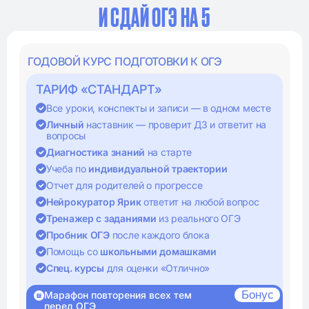
И СДАЙ ОГЭ НА 5
ГОДОВОЙ КУРС ПОДГОТОВКИ К ОГЭ
ТАРИФ «СТАНДАРТ»
Все уроки, конспекты и записи — в одном месте
Личный
наставник — проверит ДЗ и ответит на
вопросы
Диагностика знаний
на старте
Учеба по
индивидуальной траектории
Отчет для родителей о прогрессе
Нейрокуратор Ярик
ответит на любой вопрос
Тренажер с заданиями
из реального ОГЭ
Пробник ОГЭ
после каждого блока
Помощь со
школьными домашками
Спец. курсы
для оценки «Отлично»
Бонус
Марафон повторения всех тем
перед ОГЭ