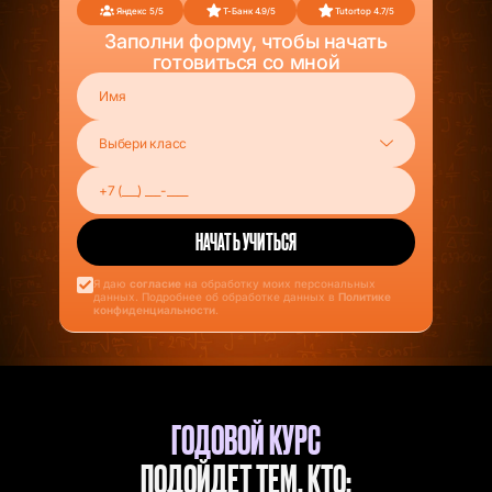
Яндекс 5/5
Т-Банк 4.9/5
Tutortop 4.7/5
Заполни форму, чтобы начать
готовиться со мной
Я даю
согласие
на обработку моих персональных
данных. Подробнее об обработке данных в
Политике
конфиденциальности
.
ГОДОВОЙ КУРС
ПОДОЙДЕТ ТЕМ, КТО: