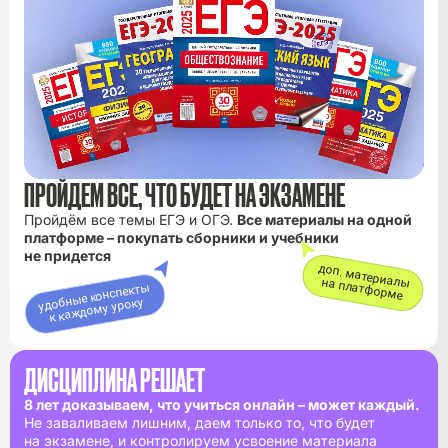
ПРОЙДЕМ ВСЕ, ЧТО БУДЕТ НА ЭКЗАМЕНЕ
Пройдём все темы ЕГЭ и ОГЭ.
Все материалы на одной
платформе – покупать сборники и учебники
не придется
доп. материалы
на платформе
удобные конспекты
к каждому уроку
ДИСЦИПЛИНА РЕШАЕТ
8 лет доказываем, что учиться онлайн – может каждый.
Не заваливаем лишним, даем только то, что будет
на экзамене, и контролируем усвоение материала