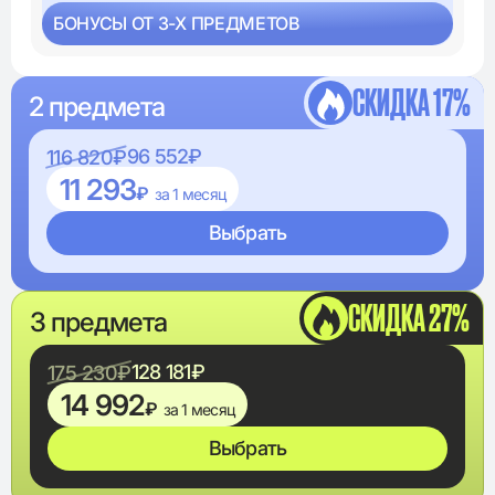
БОНУСЫ ОТ 3-Х ПРЕДМЕТОВ
СКИДКА 17%
2 предмета
96 552₽
116 820₽
11 293
₽
за 1 месяц
Выбрать
СКИДКА 27%
3 предмета
128 181₽
175 230₽
14 992
₽
за 1 месяц
Выбрать