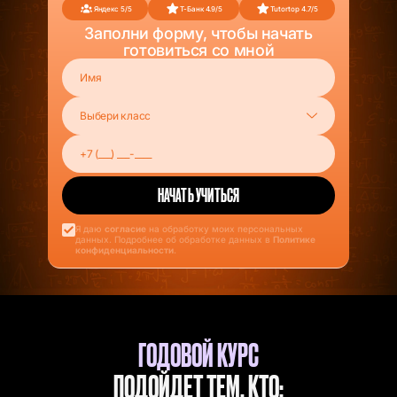
Яндекс 5/5
Т-Банк 4.9/5
Tutortop 4.7/5
Заполни форму, чтобы начать
готовиться со мной
Я даю
согласие
на обработку моих персональных
данных. Подробнее об обработке данных в
Политике
конфиденциальности
.
ГОДОВОЙ КУРС
ПОДОЙДЕТ ТЕМ, КТО: