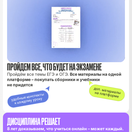
ПРОЙДЕМ ВСЕ, ЧТО БУДЕТ НА ЭКЗАМЕНЕ
Пройдём все темы ЕГЭ и ОГЭ.
Все материалы на одной
платформе – покупать сборники и учебники
не придется
доп. материалы
на платформе
удобные конспекты
к каждому уроку
ДИСЦИПЛИНА РЕШАЕТ
8 лет доказываем, что учиться онлайн – может каждый.