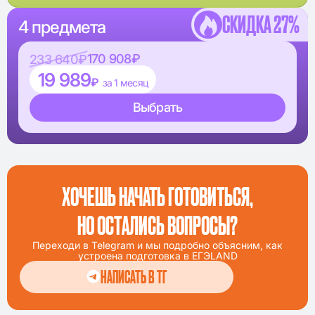
СКИДКА 27%
4 предмета
170 908₽
233 640₽
19 989
₽
за 1 месяц
Выбрать
ХОЧЕШЬ НАЧАТЬ ГОТОВИТЬСЯ,
НО ОСТАЛИСЬ ВОПРОСЫ?
Переходи в Telegram и мы подробно объясним, как
устроена подготовка в ЕГЭLAND
НАПИСАТЬ В ТГ