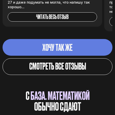
27 и даже подумать не могла, что напишу так
пр
хорошо...
то
не
ЧИТАТЬ ВЕСЬ ОТЗЫВ
ХОЧУ ТАК ЖЕ
СМОТРЕТЬ ВСЕ ОТЗЫВЫ
С
БАЗА. МАТЕМАТИКОЙ
ОБЫЧНО СДАЮТ