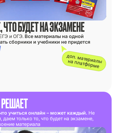
, ЧТО БУДЕТ НА ЭКЗАМЕНЕ
ЕГЭ и ОГЭ.
Все материалы на одной
ать сборники и учебники не придется
доп. материалы
на платформе
 РЕШАЕТ
 что учиться онлайн – может каждый.
Не
 даем только то, что будет на экзамене,
воение материала