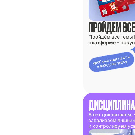
ПРОЙДЕМ ВСЕ
Пройдём все темы 
платформе – покуп
удобные конспекты
к каждому уроку
ДИСЦИПЛИНА
8 лет доказываем,
заваливаем лишним,
и контролируем ус