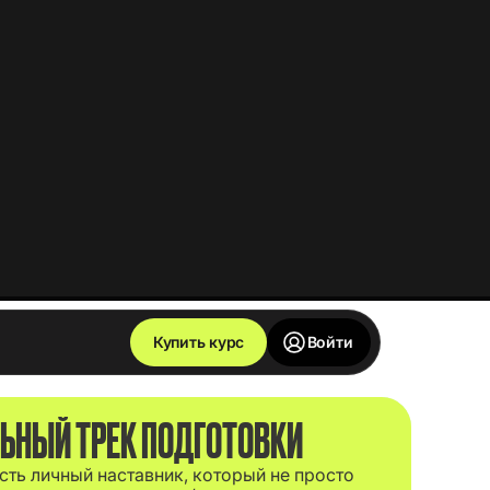
ЬНЫЙ ТРЕК ПОДГОТОВКИ
сть личный наставник, который не просто
 вопросы и проверит д/з, но
адаптирует
и твою цель.