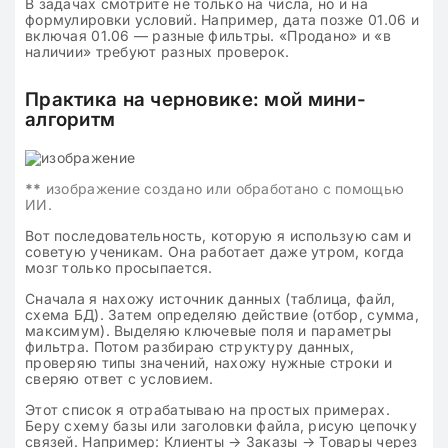
В задачах смотрите не только на числа, но и на
формулировки условий. Например, дата позже 01.06 и
включая 01.06 — разные фильтры. «Продано» и «в
наличии» требуют разных проверок.
Практика на черновике: мой мини-
алгоритм
**
изображение создано или обработано с помощью
ИИ.
Вот последовательность, которую я использую сам и
советую ученикам. Она работает даже утром, когда
мозг только просыпается.
Сначала я нахожу источник данных (таблица, файл,
схема БД). Затем определяю действие (отбор, сумма,
максимум). Выделяю ключевые поля и параметры
фильтра. Потом разбираю структуру данных,
проверяю типы значений, нахожу нужные строки и
сверяю ответ с условием.
Этот список я отрабатываю на простых примерах.
Беру схему базы или заголовки файла, рисую цепочку
связей. Например: Клиенты → Заказы → Товары через