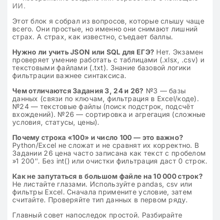
ИИ.
Этот блок я собрал из вопросов, которые слышу чаще
всего. Они простые, но именно они снимают лишний
страх. А страх, как известно, съедает баллы.
Нужно ли учить JSON или SQL для ЕГЭ?
Нет. Экзамен
проверяет умение работать с таблицами (.xlsx, .csv) и
текстовыми файлами (.txt). Знание базовой логики
фильтрации важнее синтаксиса.
Чем отличаются Задания 3, 24 и 26?
№3 — базы
данных (связи по ключам, фильтрация в Excel/коде).
№24 — текстовые файлы (поиск подстрок, подсчёт
вхождений). №26 — сортировка и агрегация (сложные
условия, статусы, цены).
Почему строка «100» и число 100 — это важно?
Python/Excel не сложат и не сравнят их корректно. В
Задании 26 цена часто записана как текст с пробелом
»1 200″
. Без
int()
или очистки фильтрация даст 0 строк.
Как не запутаться в большом файле на 10 000 строк?
Не листайте глазами. Используйте
pandas
,
csv
или
фильтры Excel. Сначала примените условие, затем
считайте. Проверяйте тип данных в первом ряду.
Главный совет напоследок простой. Разбирайте