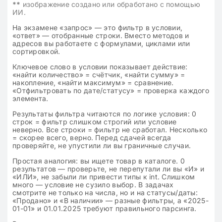
**
изображение создано или обработано с помощью
ИИ.
На экзамене «запрос» — это фильтр в условии,
«ответ» — отобранные строки. Вместо методов и
адресов вы работаете с формулами, циклами или
сортировкой.
Ключевое слово в условии показывает действие:
«найти количество» = счётчик, «найти сумму» =
накопление, «найти максимум» = сравнение.
«Отфильтровать по дате/статусу» = проверка каждого
элемента.
Результаты фильтра читаются по логике условия: 0
строк = фильтр слишком строгий или условие
неверно. Все строки = фильтр не сработал. Несколько
= скорее всего, верно. Перед сдачей всегда
проверяйте, не упустили ли вы граничные случаи.
Простая аналогия: вы ищете товар в каталоге. 0
результатов — проверьте, не перепутали ли вы «И» и
«ИЛИ», не забыли ли привести типы к int. Слишком
много — условие не сузило выбор. В задачах
смотрите не только на числа, но и на статусы/даты:
«Продано» и «В наличии» — разные фильтры, а «2025-
01-01» и 01.01.2025 требуют правильного парсинга.