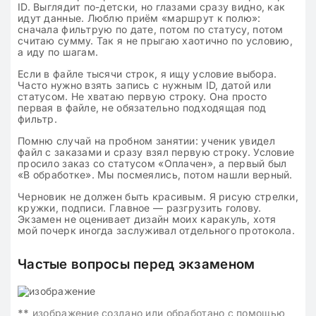
ID. Выглядит по-детски, но глазами сразу видно, как
идут данные. Люблю приём «маршрут к полю»:
сначала фильтрую по дате, потом по статусу, потом
считаю сумму. Так я не прыгаю хаотично по условию,
а иду по шагам.
Если в файле тысячи строк, я ищу условие выбора.
Часто нужно взять запись с нужным ID, датой или
статусом. Не хватаю первую строку. Она просто
первая в файле, не обязательно подходящая под
фильтр.
Помню случай на пробном занятии: ученик увидел
файл с заказами и сразу взял первую строку. Условие
просило заказ со статусом «Оплачен», а первый был
«В обработке». Мы посмеялись, потом нашли верный.
Черновик не должен быть красивым. Я рисую стрелки,
кружки, подписи. Главное — разгрузить голову.
Экзамен не оценивает дизайн моих каракуль, хотя
мой почерк иногда заслуживал отдельного протокола.
Частые вопросы перед экзаменом
**
изображение создано или обработано с помощью