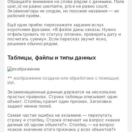
Обращайте внимание на слова рядом с данными. Поле
user_id не равно username, price не равно count.
Экзаменаторы не злодеи, но похожие названия — их
рабочий приём.
Ещё один приём: перескажите задание вслух
короткими фразами. «В файле даны заказы. Нужно
отфильтровать по статусу оплачен, проверить дату и
посчитать сумму». Если пересказ звучит ясно,
решение обычно рядом.
Таблицы, файлы и типы данных
**
изображение создано или обработано с помощью
ИИ.
Экзаменационные данные держатся на нескольких
простых правилах. Строка таблицы описывает один
объект. Столбец хранит один признак. Заголовки
задают имена полей.
Самая частая ошибка на экзамене — перепутать
строку и столбец. Строка отвечает на вопрос «какие
данные об одном объекте?». Столбец — на вопрос
«какое значение этого признака у всех объектов?»