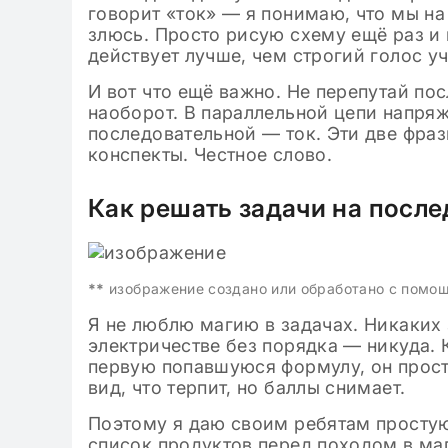
говорит «ток» — я понимаю, что мы н
злюсь. Просто рисую схему ещё раз и 
действует лучше, чем строгий голос уч
И вот что ещё важно. Не перепутай по
наоборот. В параллельной цепи напряж
последовательной — ток. Эти две фра
конспекты. Честное слово.
Как решать задачи на после
**
изображение создано или обработано с помо
Я не люблю магию в задачах. Никаких
электричестве без порядка — никуда. К
первую попавшуюся формулу, он просто
вид, что терпит, но баллы снимает.
Поэтому я даю своим ребятам простую
список продуктов перед походом в маг