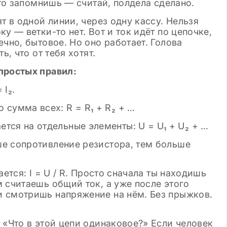
это запомнишь — считай, полдела сделано.
т в одной линии, через одну кассу. Нельзя
у — ветки-то нет. Вот и ток идёт по цепочке,
чно, бытовое. Но оно работает. Голова
ь, что от тебя хотят.
простых правил:
 I₂.
 сумма всех: R = R₁ + R₂ + …
тся на отдельные элементы: U = U₁ + U₂ + …
е сопротивление резистора, тем больше
ется: I = U / R. Просто сначала ты находишь
 считаешь общий ток, а уже после этого
 смотришь напряжение на нём. Без прыжков.
 «Что в этой цепи одинаковое?» Если человек