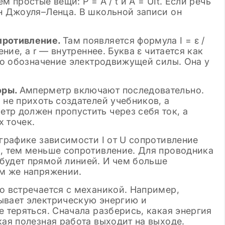
 простые вещи: P = A / t и A = UIt. Если речь
он Джоуля–Ленца. В школьной записи он
противление.
Там появляется формула I = ε /
ение, а r — внутреннее. Буква ε читается как
сто обозначение электродвижущей силы. Она у
оры.
Амперметр включают последовательно.
 не прихоть создателей учебников, а
тр должен пропустить через себя ток, а
 точек.
 графике зависимости I от U сопротивление
я, тем меньше сопротивление. Для проводника
будет прямой линией. И чем больше
ом же напряжении.
о встречается с механикой. Например,
ывает электрическую энергию и
е теряться. Сначала разберись, какая энергия
кая полезная работа выходит на выходе.