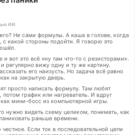
без паники
классе: готовые шабл
щью ИИ.
сего? Не сами формулы. А каша в голове, когда
 с какой стороны подойти. Я говорю это
рошёл.
е и вот это всё «ну там что-то с резисторами».
и регулярно вижу одну и ту же картину.
ассказать его наизусть. Но задача всё равно
 как на закрытую дверь.
ят просто написать формулу. Там любят
, потом график или нагреватель. И вдруг
 как мини-босс из компьютерной игры.
то нужно видеть схему целиком, понимать, как
 паниковать раньше времени.
 честное. Если ток в последовательной цепи