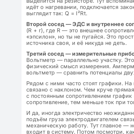
выделится на резисторе. Тут вспоминаем
идёт о нагревании, подключается зак
выглядит так: Q = I²Rt.
Второй сосед — ЭДС и внутреннее со
(R + r), где R — это внешнее сопротивл
«эпсилон», но ты не пугайся. Это про
источника своя, и её никуда не деть.
Третий сосед — измерительные приб
Вольтметр — параллельно участку. Это
физический смысл измерения. Амперме
вольтметр — сравнить потенциалы двух
Рядом с ними часто стоят графики. На
связано с наклоном. Чем круче пряма
с постоянным сопротивлением график 
сопротивление, тем меньше ток при т
И да, иногда электричество неожиданн
подъём груза электродвигателем связ
механическую работу. Тут главное — н
входит в систему. Потом посмотри, ка