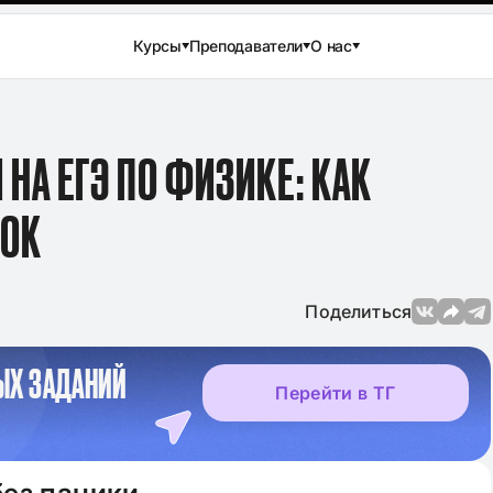
Курсы
Преподаватели
О нас
НА ЕГЭ ПО ФИЗИКЕ: КАК
БОК
Поделиться
ЫХ ЗАДАНИЙ
Перейти в ТГ
09.11.2024
Прос
Клише для итогового 
2024-2025 по литерату