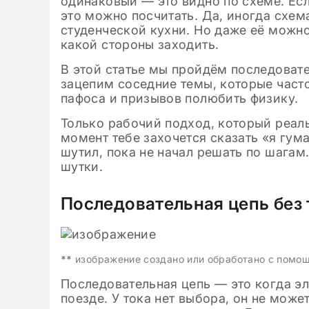
одинаковый — это видно по схеме. Ес
это можно посчитать. Да, иногда схем
студенческой кухни. Но даже её можно
какой стороны заходить.
В этой статье мы пройдём последоват
зацепим соседние темы, которые часто
пафоса и призывов полюбить физику.
Только рабочий подход, который реаль
момент тебе захочется сказать «я гум
шутил, пока не начал решать по шагам
шутки.
Последовательная цепь без
**
изображение создано или обработано с помо
Последовательная цепь — это когда эл
поезде. У тока нет выбора, он не мож