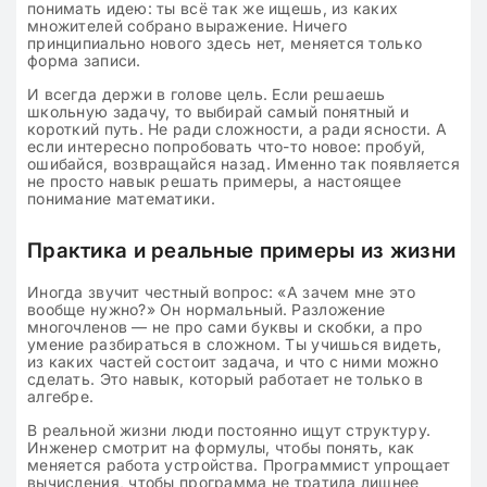
понимать идею: ты всё так же ищешь, из каких
множителей собрано выражение. Ничего
принципиально нового здесь нет, меняется только
форма записи.
И всегда держи в голове цель. Если решаешь
школьную задачу, то выбирай самый понятный и
короткий путь. Не ради сложности, а ради ясности. А
если интересно попробовать что-то новое: пробуй,
ошибайся, возвращайся назад. Именно так появляется
не просто навык решать примеры, а настоящее
понимание математики.
Практика и реальные примеры из жизни
Иногда звучит честный вопрос: «А зачем мне это
вообще нужно?» Он нормальный. Разложение
многочленов — не про сами буквы и скобки, а про
умение разбираться в сложном. Ты учишься видеть,
из каких частей состоит задача, и что с ними можно
сделать. Это навык, который работает не только в
алгебре.
В реальной жизни люди постоянно ищут структуру.
Инженер смотрит на формулы, чтобы понять, как
меняется работа устройства. Программист упрощает
вычисления, чтобы программа не тратила лишнее