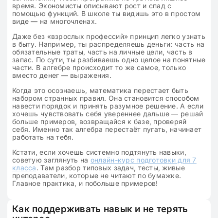
время. Экономисты описывают рост и спад с
помощью функций. В школе ты видишь это в простом
виде — на многочленах.
Даже без «взрослых профессий» принцип легко узнать
в быту. Например, ты распределяешь деньги: часть на
обязательные траты, часть на личные цели, часть в
запас. По сути, ты разбиваешь одно целое на понятные
части. В алгебре происходит то же самое, только
вместо денег — выражения.
Когда это осознаешь, математика перестает быть
набором странных правил. Она становится способом
навести порядок и принять разумное решение. А если
хочешь чувствовать себя увереннее дальше — решай
больше примеров, возвращайся к базе, проверяй
себя. Именно так алгебра перестаёт пугать, начинает
работать на тебя.
Кстати, если хочешь системно подтянуть навыки,
советую заглянуть на
онлайн-курс подготовки для 7
класса
. Там разбор типовых задач, тесты, живые
преподаватели, которые не читают по бумажке.
Главное практика, и побольше примеров!
Как поддерживать навык и не терять