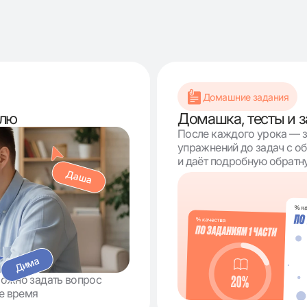
Домашние задания
елю
Домашка, тесты и 
После каждого урока — з
упражнений до задач с о
и даёт подробную обратн
Даша
Дима
Можно задать вопрос
ое время