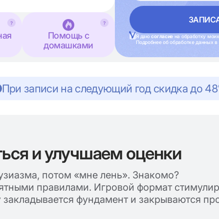
?
?
ная
Помощь с
Я даю
согласие
на обработку моих
Подробнее об обработке данных в
домашками
При записи на следующий год скидка до 4
ься и улучшаем оценки
узиазма, потом «мне лень». Знакомо?
нятными правилами. Игровой формат стимулир
у закладывается фундамент и закрываются пр