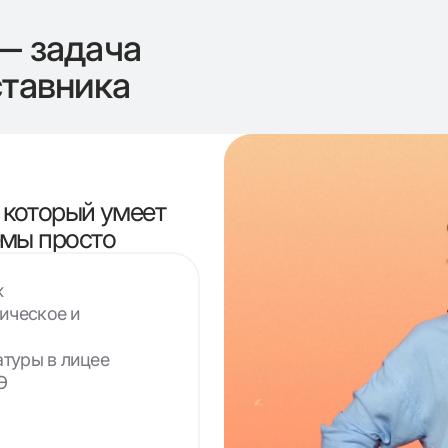
— задача
ставника
 который умеет
емы просто
ж
ическое и
атуры в лицее
Э