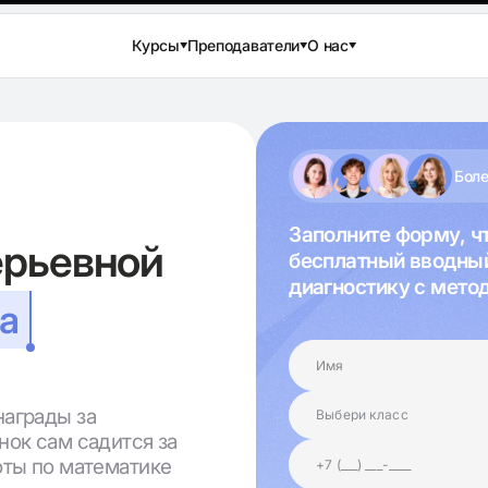
Курсы
Преподаватели
О нас
Боле
Заполните форму, ч
ерьевной
бесплатный вводный
диагностику с мето
а
награды за
нок сам садится за
оты по математике