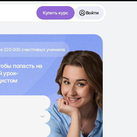
Купить курс
Войти
е 220 000 счастливых учеников
тобы попасть на
 урок-
дистом