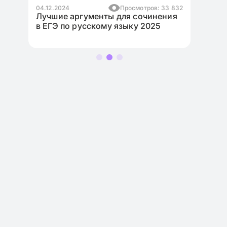
Просмотров: 33 832
17.11.2024
Просмот
ументы для сочинения
Как написать эссе для ЕГЭ
сскому языку 2025
английскому языку на ма