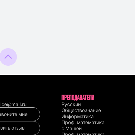
ПРЕПОДАВАТЕЛИ
fice@mail.ru
Русский
Обществознание
звоните мне
Информатика
Проф. математика
вить отзыв
с Машей
Проф. математика