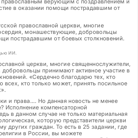
к православным верующим с поздравлением и
09.11.2024
Просмотров: 144 904
04.12.2024
астие в оказании помощи пострадавшим от
Клише для итогового сочинения
Лучшие арг
2024-2025 по литературе в 11
в ЕГЭ по ру
классе: готовые шаблоны
щью ИИ.
ославной церкви, многие священнослужители,
 добровольцы принимают активное участие в
новений. «Сердечно благодарю тех, кто
ю всех, кто только может, принять посильное
».
ки и права…. Но данная новость не менее
е? Исполнение компенсаторной
едь в данном случае не только материальная
логическая, которую представители церкви
у других граждан. То есть в 25 задании, где
религии в России, вы можете