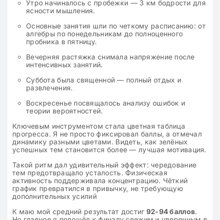
Утро начиналось с пробежки — 3 км бодрости для
ясности мышления.
Основные занятия шли по четкому расписанию: от
алгебры по понедельникам до полноценного
пробника в пятницу.
Вечерняя растяжка снимала напряжение после
интенсивных занятий.
Суббота была священной — полный отдых и
развлечения.
Воскресенье посвящалось анализу ошибок и
теории вероятностей.
Ключевым инструментом стала цветная таблица
прогресса. Я не просто фиксировал баллы, а отмечал
динамику разными цветами. Видеть, как зелёных
успешных‭ тем становится более — лучшая мотивация.
Такой ритм дал удивительный эффект: чередование
тем предотвращало усталость. Физическая
активность поддерживала концентрацию. Чёткий
график превратился в привычку, не требующую
дополнительных усилий
К маю мой средний результат достиг
92-94 баллов
.
Но главное я подошёл к финалу свежим и уверенным в