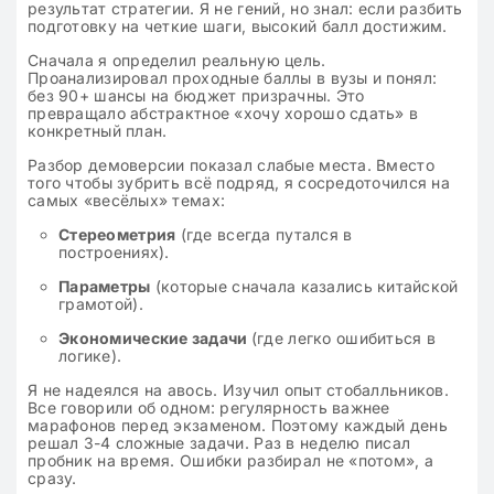
результат стратегии. Я не гений, но знал: если разбить
подготовку на четкие шаги, высокий балл достижим.
Сначала я определил реальную цель.
Проанализировал проходные баллы в вузы и понял:
без 90+ шансы на бюджет призрачны. Это
превращало абстрактное «хочу хорошо сдать» в
конкретный план.
Разбор демоверсии показал слабые места. Вместо
того чтобы зубрить всё подряд, я сосредоточился на
самых «весёлых» темах:
Стереометрия
(где всегда путался в
построениях).
Параметры
(которые сначала казались китайской
грамотой).
Экономические задачи
(где легко ошибиться в
логике).
Я не надеялся на авось. Изучил опыт стобалльников.
Все говорили об одном: регулярность важнее
марафонов перед экзаменом. Поэтому каждый день
решал 3-4 сложные задачи. Раз в неделю писал
пробник на время. Ошибки разбирал не «потом», а
сразу.