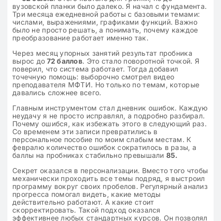
вузовской планки было далеко. Я начал с фундамента.
Три месяца ежедневной работы с базовыми темами:
числами, выражениями, графиками функций. Важно
было не просто решать, а понимать, почему каждое
преобразование работает именно так.
Через месяц упорных занятий результат пробника
вырос до
72 баллов
. Это стало поворотной точкой. Я
поверил, что система работает. Тогда добавил
точечную помощь: выборочно смотрел видео
преподавателя МФТИ. Но только по темам, которые
давались сложнее всего.
Главным инструментом стал дневник ошибок. Каждую
неудачу я не просто исправлял, а подробно разбирал.
Почему ошибся, как избежать этого в следующий раз.
Со временем эти записи превратились в
персональное пособие по моим слабым местам. К
февралю количество ошибок сократилось в разы, а
баллы на пробниках стабильно превышали
85.
Секрет оказался в персонализации. Вместо того чтобы
механически проходить все темы подряд, я выстроил
программу вокруг своих пробелов. Регулярный анализ
прогресса помогал видеть, какие методы
действительно работают. А какие стоит
скорректировать. Такой подход оказался
эффективнее любых стандартных курсов. Он позволял