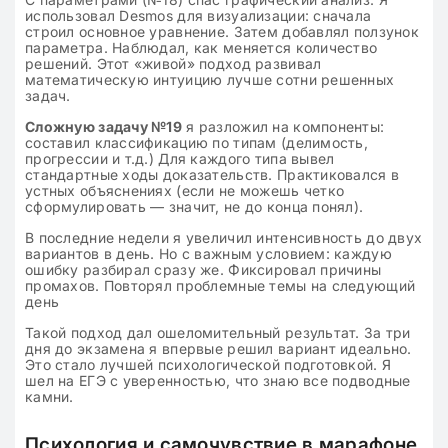
использовал Desmos для визуализации: сначала
строил основное уравнение. Затем добавлял ползунок
параметра. Наблюдал, как меняется количество
решений. Этот «живой» подход развивал
математическую интуицию лучше сотни решенных
задач.
Сложную задачу №19
я разложил на компоненты:
составил классификацию по типам (делимость,
прогрессии и т.д.) Для каждого типа вывел
стандартные ходы доказательств. Практиковался в
устных объяснениях (если не можешь четко
сформулировать — значит, не до конца понял).
В последние недели я увеличил интенсивность до двух
вариантов в день. Но с важным условием: каждую
ошибку разбирал сразу же. Фиксировал причины
промахов. Повторял проблемные темы на следующий
день
Такой подход дал ошеломительный результат. За три
дня до экзамена я впервые решил вариант идеально.
Это стало лучшей психологической подготовкой. Я
шел на ЕГЭ с уверенностью, что знаю все подводные
камни.
Психология и самочувствие в марафоне