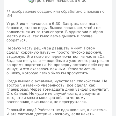
**
изображение создано или обработано с помощью
ИИ.
Утро 3 июня началось в 6:30. Завтрак: овсянка с
бананом, стакан воды. Вышел пораньше, чтобы не
волноваться из-за транспорта. В аудитории выбрал
место у окна: так было легче дышать и проще
собраться.
Первую часть решил за двадцать минут. Потом
сделал короткую паузу — просто глубоко вдохнул,
выдохнул. Это помогло переключиться на часть «С».
Задания не пугали — подобные я уже много раз решал
во время подготовки. На проверку оставил себе сорок
минут, и это оказалось важным. Успел заметить
ошибку, которую легко было бы пропустить.
Когда вышел с экзамена, чувствовал спокойствие. Не
восторг, а именно уверенность. Всё сделал как
планировал. Через тринадцать дней увидел результат.
Сто баллов. Не чудо и не случайность, а результат
того, что я много месяцев шёл по четкому
расписанию, высыпался, не перегружался.
Главный вывод? Работает не вдохновение, а система.
И эта система доступна каждому, если начать