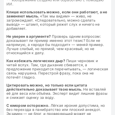
ИИ.
Клише использовать можно, если они работают, а не
заменяют мысль.
«Так мы видим» — живо, не
загромождает. «Следовательно, можно сделать
вывод» — штамп, который режет слух и ничего не
добавляет.
Не уверен в аргументе?
Проверь одним вопросом:
доказывает ли пример именно этот тезис? Если не
напрямую, а «вроде бы подходит» — меняй пример.
Лучше слабый, но прямой, чем красивый, но не
относящийся к делу.
Как избежать логических дыр?
Пиши черновик и
читай вслух. Там, где дыхание сбивается, а
предложение приходится перечитывать, — логическая
связь нарушена. Перестрой фразу, пока она не
потечёт гладко.
Цитировать можно, но только если цитата
действительно доказывает твою мысль.
Не вставляй
её для веса или объёма. Эксперт видит лишние фразы
и снижает оценку за воду.
С юмором осторожно.
Лёгкая ирония допустима, но
без перехода в панибратство или плоский анекдот.
Экзамен — не блог, и проверяющий может не