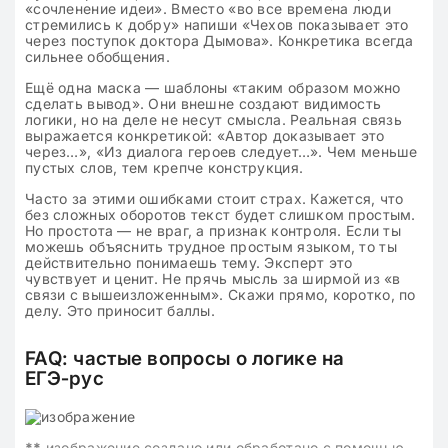
«сочленение идеи». Вместо «во все времена люди
стремились к добру» напиши «Чехов показывает это
через поступок доктора Дымова». Конкретика всегда
сильнее обобщения.
Ещё одна маска — шаблоны «таким образом можно
сделать вывод». Они внешне создают видимость
логики, но на деле не несут смысла. Реальная связь
выражается конкретикой: «Автор доказывает это
через…», «Из диалога героев следует…». Чем меньше
пустых слов, тем крепче конструкция.
Часто за этими ошибками стоит страх. Кажется, что
без сложных оборотов текст будет слишком простым.
Но простота — не враг, а признак контроля. Если ты
можешь объяснить трудное простым языком, то ты
действительно понимаешь тему. Эксперт это
чувствует и ценит. Не прячь мысль за ширмой из «в
связи с вышеизложенным». Скажи прямо, коротко, по
делу. Это приносит баллы.
FAQ: частые вопросы о логике на
ЕГЭ‑рус
**
изображение создано или обработано с помощью