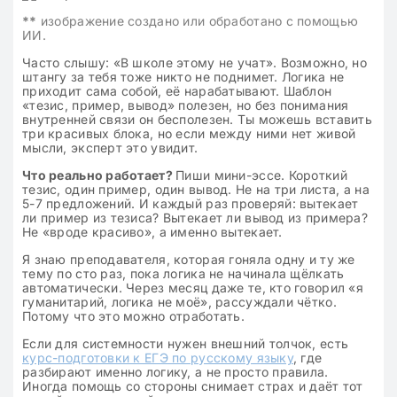
**
изображение создано или обработано с помощью
ИИ.
Часто слышу: «В школе этому не учат». Возможно, но
штангу за тебя тоже никто не поднимет. Логика не
приходит сама собой, её нарабатывают. Шаблон
«тезис, пример, вывод» полезен, но без понимания
внутренней связи он бесполезен. Ты можешь вставить
три красивых блока, но если между ними нет живой
мысли, эксперт это увидит.
Что реально работает?
Пиши мини-эссе. Короткий
тезис, один пример, один вывод. Не на три листа, а на
5-7 предложений. И каждый раз проверяй: вытекает
ли пример из тезиса? Вытекает ли вывод из примера?
Не «вроде красиво», а именно вытекает.
Я знаю преподавателя, которая гоняла одну и ту же
тему по сто раз, пока логика не начинала щёлкать
автоматически. Через месяц даже те, кто говорил «я
гуманитарий, логика не моё», рассуждали чётко.
Потому что это можно отработать.
Если для системности нужен внешний толчок, есть
курс-подготовки к ЕГЭ по русскому языку
, где
разбирают именно логику, а не просто правила.
Иногда помощь со стороны снимает страх и даёт тот