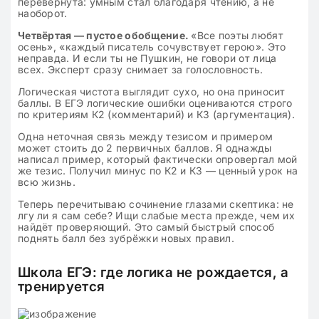
перевёрнута: умным стал благодаря чтению, а не
наоборот.
Четвёртая — пустое обобщение.
«Все поэты любят
осень», «каждый писатель сочувствует герою». Это
неправда. И если ты не Пушкин, не говори от лица
всех. Эксперт сразу снимает за голословность.
Логическая чистота выглядит сухо, но она приносит
баллы. В ЕГЭ логические ошибки оцениваются строго
по критериям К2 (комментарий) и К3 (аргументация).
Одна неточная связь между тезисом и примером
может стоить до 2 первичных баллов. Я однажды
написал пример, который фактически опровергал мой
же тезис. Получил минус по К2 и К3 — ценный урок на
всю жизнь.
Теперь перечитываю сочинение глазами скептика: не
лгу ли я сам себе? Ищи слабые места прежде, чем их
найдёт проверяющий. Это самый быстрый способ
поднять балл без зубрёжки новых правил.
Школа ЕГЭ: где логика не рождается, а
тренируется