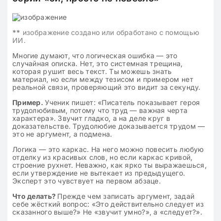
**
изображение создано или обработано с помощью
ИИ.
Многие думают, что логическая ошибка — это
случайная описка. Нет, это системная трещина,
которая рушит весь текст. Ты можешь знать
материал, но если между тезисом и примером нет
реальной связи, проверяющий это видит за секунду.
Пример.
Ученик пишет: «Писатель показывает героя
трудолюбивым, потому что труд — важная черта
характера». Звучит гладко, а на деле круг в
доказательстве. Трудолюбие доказывается трудом —
это не аргумент, а подмена.
Логика — это каркас. На него можно повесить любую
отделку из красивых слов, но если каркас кривой,
строение рухнет. Неважно, как ярко ты выражаешься,
если утверждение не вытекает из предыдущего.
Эксперт это чувствует на первом абзаце.
Что делать?
Прежде чем записать аргумент, задай
себе жёсткий вопрос: «Это действительно следует из
сказанного выше?» Не «звучит умно?», а «следует?».