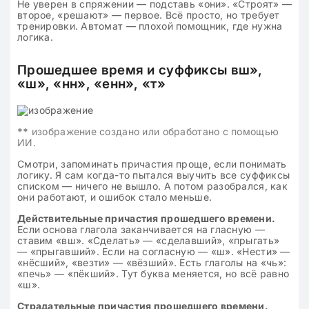
Не уверен в спряжении — подставь «они». «Строят» —
второе, «решают» — первое. Всё просто, но требует
тренировки. Автомат — плохой помощник, где нужна
логика.
Прошедшее время и суффиксы вш»,
«ш», «нн», «енн», «т»
**
изображение создано или обработано с помощью
ИИ.
Смотри, запоминать причастия проще, если понимать
логику. Я сам когда-то пытался выучить все суффиксы
списком — ничего не вышло. А потом разобрался, как
они работают, и ошибок стало меньше.
Действительные причастия прошедшего времени.
Если основа глагола заканчивается на гласную —
ставим «вш». «Сделать» — «сделавший», «прыгать»
— «прыгавший». Если на согласную — «ш». «Нести» —
«нёсший», «везти» — «вёзший». Есть глаголы на «чь»:
«печь» — «пёкший». Тут буква меняется, но всё равно
«ш».
Страдательные причастия прошедшего времени.