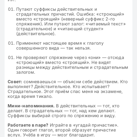
Путают суффиксы действительных и
страдательных причастий. Ошибка: «строющий»
вместо «строящий» (неверный суффикс 2-го
спряжения). Или путают залог: «читаемый текст»
(страдательное) и «читающий студент»
(действительное).
Применяют настоящее время к глаголу
совершенного вида — так нельзя.
Не проверяют спряжение через «они» — отсюда
«строющий» вместо «строящий». Не видят
разницы между действительным и страдательным
залогом.
Совет:
сомневаешься — объясни себе действием. Кто
выполняет? Действительное. Кто испытывает?
Страдательное. Этот приём спас меня на экзамене,
когда время тикало.
Мини-напоминания.
В действительных — тот, кто
делает. В страдательных — тот, над кем делают.
Суффиксы выбирай строго по спряжению и виду.
Работаете в паре?
Играйте в «угадай причастие».
Один говорит глагол, второй образует причастие
вслух. Учёба в игру — мозг благодарит.