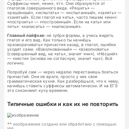
Суффиксы «нн», «енн», «т». Они образуются от
глаголов совершенного вида. «Решить» —
«решённый», «испытать» — «испытанный», «занять» —
«занятый». Если глагол на «ить», часто пишем «енн»:
«построить» — «построенный». Если на «ать» или
«ять»: «написать» — «написанный».
Главный лайфхак:
не зубри формы, а учись видеть
глагол и его вид. Как только ты начнёшь
«разворачивать» причастие назад, в глагол, ошибки
уходят сами. «Взволнованный» — «взволновать»
(совершенный вид, на «ать», значит «нн»). «Нёсший»
— «нести» (основа на согласную, значит «ш»). Всё
логично.
Попробуй сам — через неделю перестанешь бояться
причастий. Они не враги, просто у них своя
грамматическая кухня. Как разберёшься, что к чему,
начнёшь ставить суффиксы автоматически. И на ЕГЭ
это сэкономит кучу времени.
Типичные ошибки и как их не повторить
**
изображение создано или обработано с помощью
ИИ.