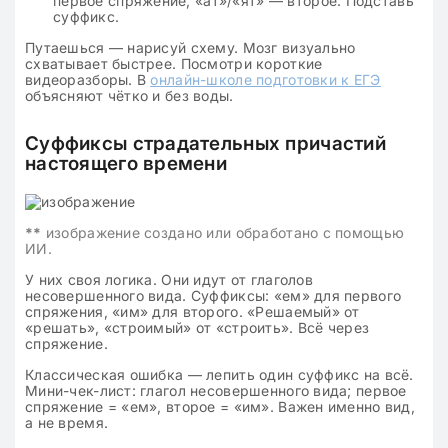
первое спряжение, «ат»/«ят» — второе. Подставь
суффикс.
Путаешься — нарисуй схему. Мозг визуально
схватывает быстрее. Посмотри короткие
видеоразборы. В
онлайн-школе подготовки к ЕГЭ
объясняют чётко и без воды.
Суффиксы страдательных причастий
настоящего времени
**
изображение создано или обработано с помощью
ИИ.
У них своя логика. Они идут от глаголов
несовершенного вида. Суффиксы: «ем» для первого
спряжения, «им» для второго. «Решаемый» от
«решать», «строимый» от «строить». Всё через
спряжение.
Классическая ошибка — лепить один суффикс на всё.
Мини-чек-лист: глагол несовершенного вида; первое
спряжение = «ем», второе = «им». Важен именно вид,
а не время.