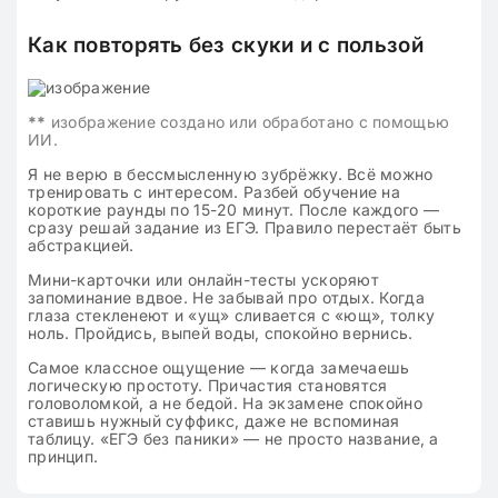
Как повторять без скуки и с пользой
**
изображение создано или обработано с помощью
ИИ.
Я не верю в бессмысленную зубрёжку. Всё можно
тренировать с интересом. Разбей обучение на
короткие раунды по 15-20 минут. После каждого —
сразу решай задание из ЕГЭ. Правило перестаёт быть
абстракцией.
Мини-карточки или онлайн-тесты ускоряют
запоминание вдвое. Не забывай про отдых. Когда
глаза стекленеют и «ущ» сливается с «ющ», толку
ноль. Пройдись, выпей воды, спокойно вернись.
Самое классное ощущение — когда замечаешь
логическую простоту. Причастия становятся
головоломкой, а не бедой. На экзамене спокойно
ставишь нужный суффикс, даже не вспоминая
таблицу. «ЕГЭ без паники» — не просто название, а
принцип.