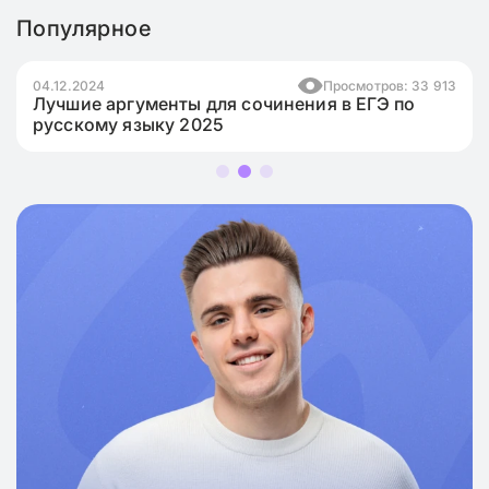
Популярное
осмотров: 33 913
17.11.2024
Прос
в ЕГЭ по
Как написать эссе для ЕГЭ по англи
языку на максимум?