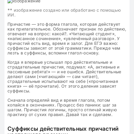
**
изображение создано или обработано с помощью
ИИ.
Причастие — это форма глагола, которая действует
как прилагательное. Обозначает признак по действию,
отвечает на вопрос: какой?. «Читающий студент»,
«написанное сочинение», «увлечённый разговор». У
причастий есть вид, время и залог. Для ЕГЭ важно:
суффиксы зависят от этой грамматики. Прежде чем
лезть в суффиксы, вспомни глагол-основу.
Когда я впервые услышал про действительные и
страдательные причастия, подумал: «А, активные и
пассивные ребята!» — и не ошибся. Действительные
делают сами («читающий» — сам читает),
страдательные испытывают на себе («прочитанная
книга» — её прочитали). От этого деления зависят
суффиксы.
Сначала определяй вид и время глагола, потом
копайся в окончаниях. Процесс без паники: шаг за
шагом. Причастия логичны, просто отличай живую
практику от сухих правил. Давай так и сделаем.
Суффиксы действительных причастий