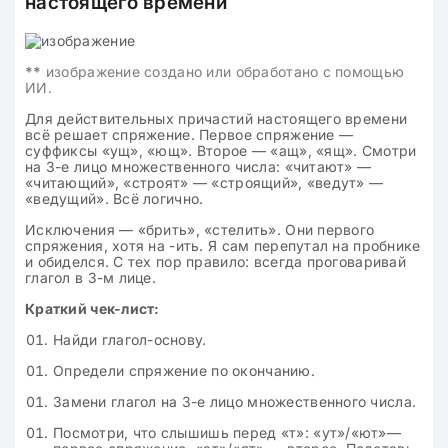
настоящего времени
**
изображение создано или обработано с помощью
ИИ.
Для действительных причастий настоящего времени
всё решает спряжение. Первое спряжение —
суффиксы «ущ», «ющ». Второе — «ащ», «ящ». Смотри
на 3-е лицо множественного числа: «читают» —
«читающий», «строят» — «строящий», «ведут» —
«ведущий». Всё логично.
Исключения — «брить», «стелить». Они первого
спряжения, хотя на -ить. Я сам перепутал на пробнике
и обиделся. С тех пор правило: всегда проговаривай
глагол в 3-м лице.
Краткий чек-лист:
Найди глагол-основу.
Определи спряжение по окончанию.
Замени глагол на 3-е лицо множественного числа.
Посмотри, что слышишь перед «т»: «ут»/«ют»—