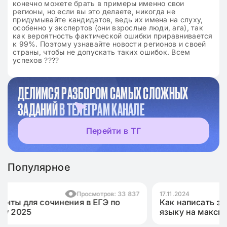
конечно можете брать в примеры именно свои
регионы, но если вы это делаете, никогда не
придумывайте кандидатов, ведь их имена на слуху,
особенно у экспертов (они взрослые люди, ага), так
как вероятность фактической ошибки приравнивается
к 99%. Поэтому узнавайте новости регионов и своей
страны, чтобы не допускать таких ошибок. Всем
успехов ????
ДЕЛИМСЯ РАЗБОРОМ САМЫХ СЛОЖНЫХ
ЗАДАНИЙ
В ТЕЛЕГРАМ КАНАЛЕ
Перейти в ТГ
Популярное
33 837
17.11.2024
Просмотров: 10 
о
Как написать эссе для ЕГЭ по английскому
языку на максимум?