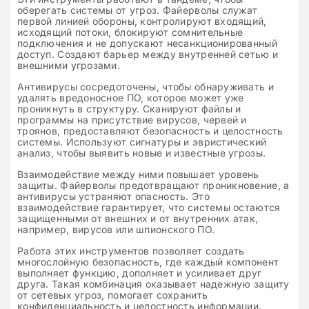
оберегать системы от угроз. Файерволы служат
первой линией обороны, контролируют входящий,
исходящий потоки, блокируют сомнительные
подключения и не допускают несанкционированный
доступ. Создают барьер между внутренней сетью и
внешними угрозами.
Антивирусы сосредоточены, чтобы обнаруживать и
удалять вредоносное ПО, которое может уже
проникнуть в структуру. Сканируют файлы и
программы на присутствие вирусов, червей и
троянов, предоставляют безопасность и целостность
системы. Используют сигнатуры и эвристический
анализ, чтобы выявить новые и известные угрозы.
Взаимодействие между ними повышает уровень
защиты. Файерволы предотвращают проникновение, а
антивирусы устраняют опасность. Это
взаимодействие гарантирует, что системы остаются
защищенными от внешних и от внутренних атак,
например, вирусов или шпионского ПО.
Работа этих инструментов позволяет создать
многослойную безопасность, где каждый компонент
выполняет функцию, дополняет и усиливает друг
друга. Такая комбинация оказывает надежную защиту
от сетевых угроз, помогает сохранить
конфиденциальность и целостность информации.