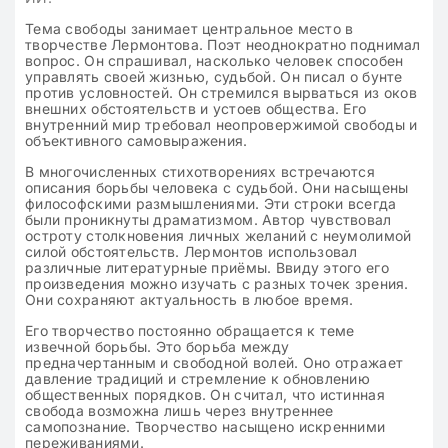
Тема свободы занимает центральное место в
творчестве Лермонтова. Поэт неоднократно поднимал
вопрос. Он спрашивал, насколько человек способен
управлять своей жизнью, судьбой. Он писал о бунте
против условностей. Он стремился вырваться из оков
внешних обстоятельств и устоев общества. Его
внутренний мир требовал неопровержимой свободы и
объективного самовыражения.
В многочисленных стихотворениях встречаются
описания борьбы человека с судьбой. Они насыщены
философскими размышлениями. Эти строки всегда
были проникнуты драматизмом. Автор чувствовал
остроту столкновения личных желаний с неумолимой
силой обстоятельств. Лермонтов использовал
различные литературные приёмы. Ввиду этого его
произведения можно изучать с разных точек зрения.
Они сохраняют актуальность в любое время.
Его творчество постоянно обращается к теме
извечной борьбы. Это борьба между
предначертанным и свободной волей. Оно отражает
давление традиций и стремление к обновлению
общественных порядков. Он считал, что истинная
свобода возможна лишь через внутреннее
самопознание. Творчество насыщено искренними
переживаниями.