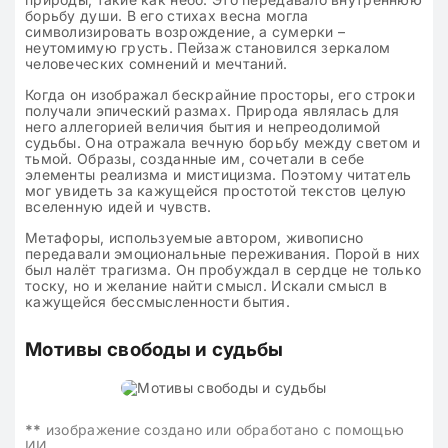
борьбу души. В его стихах весна могла
символизировать возрождение, а сумерки –
неутомимую грусть. Пейзаж становился зеркалом
человеческих сомнений и мечтаний.
Когда он изображал бескрайние просторы, его строки
получали эпический размах. Природа являлась для
него аллегорией величия бытия и непреодолимой
судьбы. Она отражала вечную борьбу между светом и
тьмой. Образы, созданные им, сочетали в себе
элементы реализма и мистицизма. Поэтому читатель
мог увидеть за кажущейся простотой текстов целую
вселенную идей и чувств.
Метафоры, используемые автором, живописно
передавали эмоциональные переживания. Порой в них
был налёт трагизма. Он пробуждал в сердце не только
тоску, но и желание найти смысл. Искали смысл в
кажущейся бессмысленности бытия.
Мотивы свободы и судьбы
**
изображение создано или обработано с помощью
ИИ.