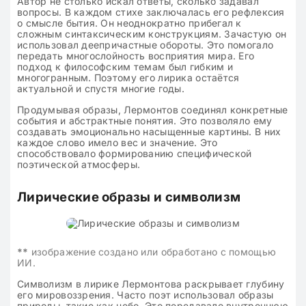
Автор не столько искал ответы, сколько задавал
вопросы. В каждом стихе заключалась его рефлексия
о смысле бытия. Он неоднократно прибегал к
сложным синтаксическим конструкциям. Зачастую он
использовал деепричастные обороты. Это помогало
передать многослойность восприятия мира. Его
подход к философским темам был гибким и
многогранным. Поэтому его лирика остаётся
актуальной и спустя многие годы.
Продумывая образы, Лермонтов соединял конкретные
события и абстрактные понятия. Это позволяло ему
создавать эмоционально насыщенные картины. В них
каждое слово имело вес и значение. Это
способствовало формированию специфической
поэтической атмосферы.
Лирические образы и символизм
**
изображение создано или обработано с помощью
ИИ.
Символизм в лирике Лермонтова раскрывает глубину
его мировоззрения. Часто поэт использовал образы
природы, такие как небо. Это передавало внутреннюю