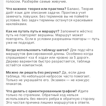
голосом. Разберём самые живучие.
Что важнее: теория или практика?
Баланс. Теория
даёт язык для описания задачи. Практика учит
замечать ловушки. Без терминов вы не поймёте
условие. Без задач термины останутся красивыми
наклейками.
Как не путать путь и маршрут?
Запомните жёстко:
путь не повторяет вершины. Маршрут может
повторять. Если в условии разрешены повторы — путь
уже не подходит.
Когда использовать таблицу шагов?
Для подсчёта
маршрутов фиксированной длины. Особенно когда
спрашивают «за 4 хода» или «ровно за 5 дорог».
Дерево вариантов быстро разрастается, таблица
остаётся компактной.
Можно ли решать без рисунка?
Да, если дана
таблица. Но небольшой набросок часто помогает.
Только не украшайте его. Экзамен — не конкурс
плакатов.
Что делать с ориентированным графом?
Идите
только по стрелкам. Обратный ход нельзя
использовать без явного ребра в обратную сторону.
Это частая причина лишних маршрутов в ответе.