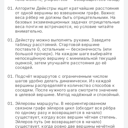
Алгоритм Дейкстры ищет кратчайшие расстояния
от одной вершины во взвешенном графе. Важно:
веса рёбер не должны быть отрицательными. На
базовых экзаменационных задачах отрицательные
веса почти не встречаются, но условие читайте
внимательно.
Дейкстру можно выполнять руками. Заведите
таблицу расстояний. Стартовой вершине
поставьте 0, остальным — бесконечность (или
большой прочерк). На каждом шаге выбирайте
непосещённую вершину с минимальной текущей
оценкой, затем улучшайте расстояния до её
соседей.
Подсчёт маршрутов с ограниченным числом
шагов удобно делать динамически. Из каждой
вершины распределяйте количество способов к
соседям. После нужного шага смотрите значение
в целевой вершине. Метод надёжный и спокойный.
Эйлеровы маршруты. В неориентированном
связном графе эйлеров цикл (обходит все рёбра
по одному разу и возвращается в начало)
существует, когдау всех вершин чётная степень.
Эйлеров путь (не возвращается в начало)
существует, когда ровно две вершины нечётной