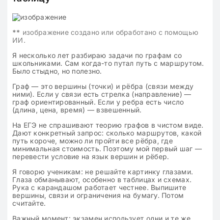
**
изображение создано или обработано с помощью
ИИ.
Я несколько лет разбираю задачи по графам со
школьниками. Сам когда-то путал путь с маршрутом.
Было стыдно, но полезно.
Граф — это вершины (точки) и рёбра (связи между
ними). Если у связи есть стрелка (направление) —
граф ориентированный. Если у ребра есть число
(длина, цена, время) — взвешенный.
На ЕГЭ не спрашивают теорию графов в чистом виде.
Дают конкретный запрос: сколько маршрутов, какой
путь короче, можно ли пройти все рёбра, где
минимальная стоимость. Поэтому мой первый шаг —
перевести условие на язык вершин и рёбер.
Я говорю ученикам: не решайте картинку глазами.
Глаза обманывают, особенно в таблицах и схемах.
Рука с карандашом работает честнее. Выпишите
вершины, связи и ограничения на бумагу. Потом
считайте.
Важный момент: экзамен использует одни и те же