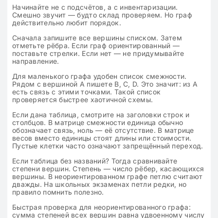
Начинайте не с подсчётов, а с инвентаризации.
Смешно звучит — будто склад проверяем. Но граф
действительно любит порядок.
Сначала запишите все вершины списком. Затем
отметьте рёбра. Если граф ориентированный —
поставьте стрелки. Если нет — не придумывайте
направление.
Для маленького графа удобен список смежности.
Рядом с вершиной А пишете В, С, D. Это значит: из А
есть связь с этими точками. Такой список
проверяется быстрее хаотичной схемы.
Если дана таблица, смотрите на заголовки строк и
столбцов. В матрице смежности единица обычно
обозначает связь, ноль — её отсутствие. В матрице
весов вместо единицы стоят длины или стоимости.
Пустые клетки часто означают запрещённый переход.
Если таблица без названий? Тогда сравнивайте
степени вершин. Степень — число рёбер, касающихся
вершины. В неориентированном графе петлю считают
дважды. На школьных экзаменах петли редки, но
правило помнить полезно.
Быстрая проверка для неориентированного графа:
сумма степеней всех вершин равна удвоенному числу