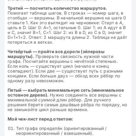
Третий — посчитать количество маршрутов.
Помогает таблица шагов. В строках — номер шага, в
столбцах — вершины. В начальной вершине на шаге 0
ставьте 1. Как это выглядит на черновике: Старт в A,
цель в D. Шаг 0: A=1, остальные 0. Шаг 1: из A идут в B
и C, значит B=1, C=1. Шаг 2: из B в D, из C в D, значит
D=1+1=2. Ответ: 2 маршрута длины 2. Таблица не даёт
потеряться в ветках.
Четвёртый — пройти все дороги (эйлеровы
маршруты).
Проверьте связность нужной части
графа. Посчитайте вершины с нечётной степенью.
Если ноль — существует цикл (начало и конец
совпадают). Если две — существует путь с разными
концами. Если больше двух — обход всех рёбер по
одному разу невозможен.
Пятый — выбрать минимальную сеть (минимальное
остовное дерево).
Нужно соединить все вершины с
минимальной суммой длин рёбер. Для ручного
решения берите самые дешёвые рёбра по порядку, но
не замыкайте цикл раньше времени.
Мой чек-лист перед ответом:
Тип графа определён (ориентированный /
неориентированный / взвешенный).