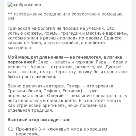
**
изображение создано или обработано с помощью
ИИ.
Греческая мифология не похожа на учебник. Это
устные сюжеты, поэмы, трагедии и местные варианты,
которые жили в разных полисах по-своему. Единого
канона не было, и это не ошибка, а свойство
материала.
Мой маршрут для начала — не генеалогия, а логика
персонажей:
Зевс — власть и порядок. Гера — брак и
ревность. Афина — стратегия, ремесло, ум. Дионис —
хаос, восторг, театр. Через эту оптику боги перестают
быть просто именами.
Важно различать авторов. Гомер — это архаика.
Трагики (Эсхил, Софокл, Еврипид) — уже
переосмысление. Овидий — римлянин I века до н. э., у
него свой стиль и свои акценты. Его не стоит читать
как «греческий оригинал», но он полезен как
отдельная традиция.
Быстрый вход выглядит так:
Прочитай 3–4 ключевых мифа в хорошем
пересказе.