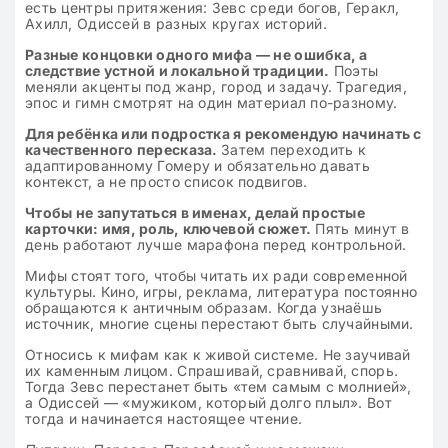
есть центры притяжения: Зевс среди богов, Геракл,
Ахилл, Одиссей в разных кругах историй.
Разные концовки одного мифа — не ошибка, а
следствие устной и локальной традиции.
Поэты
меняли акценты под жанр, город и задачу. Трагедия,
эпос и гимн смотрят на один материал по-разному.
Для ребёнка или подростка я рекомендую начинать с
качественного пересказа.
Затем переходить к
адаптированному Гомеру и обязательно давать
контекст, а не просто список подвигов.
Чтобы не запутаться в именах, делай простые
карточки: имя, роль, ключевой сюжет.
Пять минут в
день работают лучше марафона перед контрольной.
Мифы стоят того, чтобы читать их ради современной
культуры. Кино, игры, реклама, литература постоянно
обращаются к античным образам. Когда узнаёшь
источник, многие сцены перестают быть случайными.
Относись к мифам как к живой системе. Не заучивай
их каменным лицом. Спрашивай, сравнивай, спорь.
Тогда Зевс перестанет быть «тем самым с молнией»,
а Одиссей — «мужиком, который долго плыл». Вот
тогда и начинается настоящее чтение.