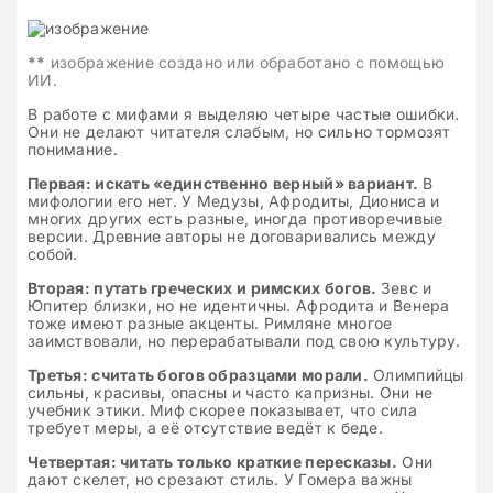
**
изображение создано или обработано с помощью
ИИ.
В работе с мифами я выделяю четыре частые ошибки.
Они не делают читателя слабым, но сильно тормозят
понимание.
Первая: искать «единственно верный» вариант.
В
мифологии его нет. У Медузы, Афродиты, Диониса и
многих других есть разные, иногда противоречивые
версии. Древние авторы не договаривались между
собой.
Вторая: путать греческих и римских богов.
Зевс и
Юпитер близки, но не идентичны. Афродита и Венера
тоже имеют разные акценты. Римляне многое
заимствовали, но перерабатывали под свою культуру.
Третья: считать богов образцами морали.
Олимпийцы
сильны, красивы, опасны и часто капризны. Они не
учебник этики. Миф скорее показывает, что сила
требует меры, а её отсутствие ведёт к беде.
Четвертая: читать только краткие пересказы.
Они
дают скелет, но срезают стиль. У Гомера важны