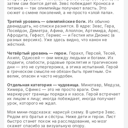
затем сам боится детей. Зевс побеждает Кроноса и
титанов — так олимпийцы получают власть. Это
сюжет о смене поколений, а не просто «злой папа».
Третий уровень — олимпийские боги.
Их обычно
двенадцать, но списки разнятся. В ядре: Зевс, Гера,
Посейдон, Деметра, Афина, Аполлон, Артемида, Арес,
Афродита, Гефест, Гермес — и Гестия или Дионис (в
разных версиях). Уже здесь видно, что канон не
жёсткий.
Четвёртый уровень — герои.
Геракл, Персей, Тесей,
Ахилл, Одиссей — они между людьми и богами. Их
подвиги, слабости, родовые проклятия и трагические
дни — это не супергероика, а этика испытаний. Герой
в греческом смысле не обязан быть приятным. Он
велик, опасен и часто неудобен.
Отдельная категория — чудовища.
Минотавр, Медуза,
Химера, Сфинкс — это не просто враги. Они
маркируют границы порядка и хаоса. Герой встречает
их лицом к лицу; иногда побеждает, иногда получает
урок, которого не ждал.
Моя мини-подсказка: нарисуй схему. В центре Зевс.
Рядом его братья и сёстры. Ниже дети и герои. Лист
быстро станет похож на расследование, но мозг
скажет спасибо за визуальную опору.