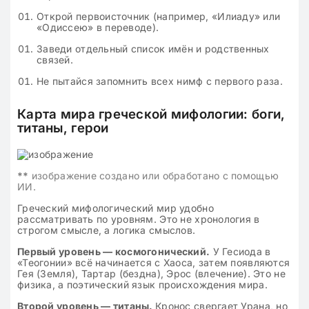
Открой первоисточник (например, «Илиаду» или
«Одиссею» в переводе).
Заведи отдельный список имён и родственных
связей.
Не пытайся запомнить всех нимф с первого раза.
Карта мира греческой мифологии: боги,
титаны, герои
**
изображение создано или обработано с помощью
ИИ.
Греческий мифологический мир удобно
рассматривать по уровням. Это не хронология в
строгом смысле, а логика смыслов.
Первый уровень — космогонический.
У Гесиода в
«Теогонии» всё начинается с Хаоса, затем появляются
Гея (Земля), Тартар (бездна), Эрос (влечение). Это не
физика, а поэтический язык происхождения мира.
Второй уровень — титаны.
Кронос свергает Урана, но