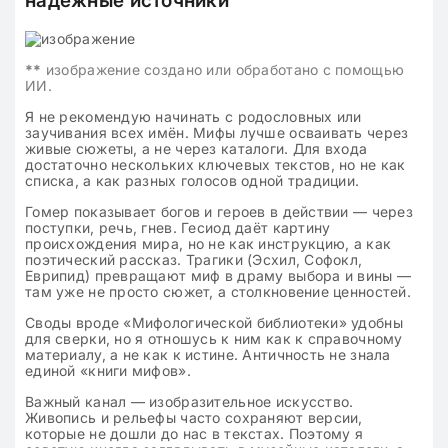
надежные источники
**
изображение создано или обработано с помощью
ИИ.
Я не рекомендую начинать с родословных или
заучивания всех имён. Мифы лучше осваивать через
живые сюжеты, а не через каталоги. Для входа
достаточно нескольких ключевых текстов, но не как
списка, а как разных голосов одной традиции.
Гомер показывает богов и героев в действии — через
поступки, речь, гнев. Гесиод даёт картину
происхождения мира, но не как инструкцию, а как
поэтический рассказ. Трагики (Эсхил, Софокл,
Еврипид) превращают миф в драму выбора и вины —
там уже не просто сюжет, а столкновение ценностей.
Своды вроде «Мифологической библиотеки» удобны
для сверки, но я отношусь к ним как к справочному
материалу, а не как к истине. Античность не знала
единой «книги мифов».
Важный канал — изобразительное искусство.
Живопись и рельефы часто сохраняют версии,
которые не дошли до нас в текстах. Поэтому я