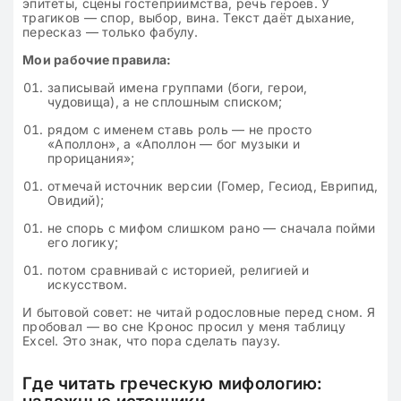
эпитеты, сцены гостеприимства, речь героев. У
трагиков — спор, выбор, вина. Текст даёт дыхание,
пересказ — только фабулу.
Мои рабочие правила:
записывай имена группами (боги, герои,
чудовища), а не сплошным списком;
рядом с именем ставь роль — не просто
«Аполлон», а «Аполлон — бог музыки и
прорицания»;
отмечай источник версии (Гомер, Гесиод, Еврипид,
Овидий);
не спорь с мифом слишком рано — сначала пойми
его логику;
потом сравнивай с историей, религией и
искусством.
И бытовой совет: не читай родословные перед сном. Я
пробовал — во сне Кронос просил у меня таблицу
Excel. Это знак, что пора сделать паузу.
Где читать греческую мифологию: