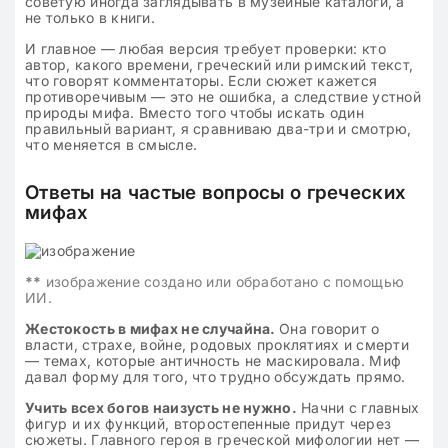
советую иногда заглядывать в музейные каталоги, а
не только в книги.
И главное — любая версия требует проверки: кто
автор, какого времени, греческий или римский текст,
что говорят комментаторы. Если сюжет кажется
противоречивым — это не ошибка, а следствие устной
природы мифа. Вместо того чтобы искать один
правильный вариант, я сравниваю два-три и смотрю,
что меняется в смысле.
Ответы на частые вопросы о греческих
мифах
**
изображение создано или обработано с помощью
ИИ.
Жестокость в мифах не случайна.
Она говорит о
власти, страхе, войне, родовых проклятиях и смерти
— темах, которые античность не маскировала. Миф
давал форму для того, что трудно обсуждать прямо.
Учить всех богов наизусть не нужно.
Начни с главных
фигур и их функций, второстепенные придут через
сюжеты. Главного героя в греческой мифологии нет —