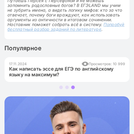
Путаешь Персея с Персефоной и не можешь
запомнить родословные богов? В ЕГЭLAND мы учим
не зубрить имена, а видеть логику мифов: кто за что
отвечает, почему боги враждуют, как использовать
аргументы из античности в итоговом сочинении.
Наставник поможет собрать всё в систему.
Попробуй
бесплатный разбор заданий по литературе
.
Популярное
17.11.2024
Просмотров: 10 999
Как написать эссе для ЕГЭ по английскому
языку на максимум?