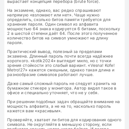
вырастает концепция перебора (brute force).
На экзамене, однако, вас редко спрашивают
напрямую «взломают или нет». Чаще нужно
определить, сколько битов памяти требуется для
хранения пароля. Один символ из алфавита
мощностью 64 знака кодируется 6 битами, поскольку
2 в шестой степени даёт 64. После этого полученное
количество битов на символ умножают на длину
пароля.
Практический вывод, полезный за пределами
экзамена. Длинный пароль почти всегда надёжнее
короткого. «kotik2024» выглядит мило, но с точки
зрения стойкости это слабый вариант. «Vesna! Kofe!
Metro!27» кажется смешным, однако такая длина и
разнообразие символов работают лучше.
Даже самый сложный пароль не следует хранить на
бумажном стикере у монитора. Автор видел такое в
офисе и специально уточняет, что не у себя.
При решении подобных задач обращайте внимание на
мощность алфавита, а не на то, насколько пароль
кажется вам «красивым».
Проверяйте, хватает ли битов для кодирования одного
символа. Не округляйте в меньшую сторону, если
требуется хранить целое число байтов. И всегда