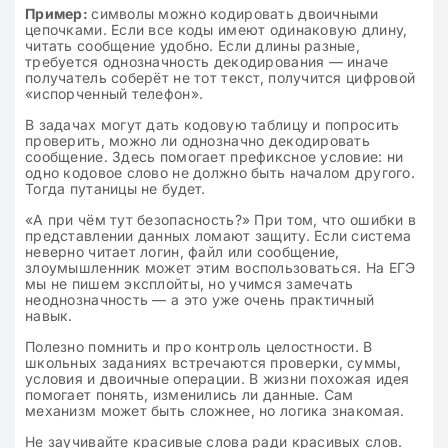
Пример:
символы можно кодировать двоичными
цепочками. Если все коды имеют одинаковую длину,
читать сообщение удобно. Если длины разные,
требуется однозначность декодирования — иначе
получатель соберёт не тот текст, получится цифровой
«испорченный телефон».
В задачах могут дать кодовую таблицу и попросить
проверить, можно ли однозначно декодировать
сообщение. Здесь помогает префиксное условие: ни
одно кодовое слово не должно быть началом другого.
Тогда путаницы не будет.
«А при чём тут безопасность?» При том, что ошибки в
представлении данных ломают защиту. Если система
неверно читает логин, файл или сообщение,
злоумышленник может этим воспользоваться. На ЕГЭ
мы не пишем эксплойты, но учимся замечать
неоднозначность — а это уже очень практичный
навык.
Полезно помнить и про контроль целостности. В
школьных заданиях встречаются проверки, суммы,
условия и двоичные операции. В жизни похожая идея
помогает понять, изменились ли данные. Сам
механизм может быть сложнее, но логика знакомая.
Не заучивайте красивые слова ради красивых слов.