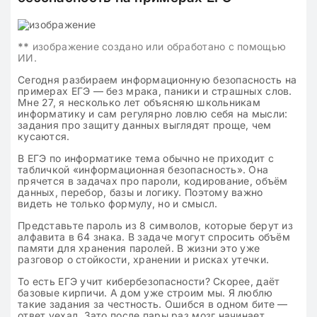
**
изображение создано или обработано с помощью
ИИ.
Сегодня разбираем информационную безопасность на
примерах ЕГЭ — без мрака, паники и страшных слов.
Мне 27, я несколько лет объясняю школьникам
информатику и сам регулярно ловлю себя на мысли:
задания про защиту данных выглядят проще, чем
кусаются.
В ЕГЭ по информатике тема обычно не приходит с
табличкой «информационная безопасность». Она
прячется в задачах про пароли, кодирование, объём
данных, перебор, базы и логику. Поэтому важно
видеть не только формулу, но и смысл.
Представьте пароль из 8 символов, которые берут из
алфавита в 64 знака. В задаче могут спросить объём
памяти для хранения паролей. В жизни это уже
разговор о стойкости, хранении и рисках утечки.
То есть ЕГЭ учит кибербезопасности? Скорее, даёт
базовые кирпичи. А дом уже строим мы. Я люблю
такие задания за честность. Ошибся в одном бите —
ответ уехал. Зато после пары раз мозг начинает