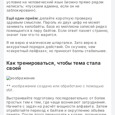
условие на человеческий язык (можно прямо рядом
написать: «пускаем админа, если он не
заблокирован»).
Ещё один приём:
делайте короткую проверку
здравым смыслом. Пароль из двух цифр не может
занимать килобайты. База из миллиона записей редко
помещается в пару байтов. Если ответ пахнет странно,
значит там что-то жарится.
Я не верю в магические шпаргалки. Зато верю в
аккуратный порядок действий. Он скучнее, чем
«секретный лайфхак», но приносит баллы стабильнее.
Как тренироваться, чтобы тема стала
своей
**
изображение создано или обработано с помощью
ИИ.
Выстраивайте подготовку последовательно: от более
простых тем к тем, где чаще возникают затруднения.
Начните с задач на расчёт мощности алфавита. Затем
отработайте переход к байтам и округлению объёма
памяти. После этого переходите к кодам, логическим