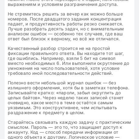
выражениям и условиям разграничения доступа.
Не стремитесь решить за вечер как можно больше
номеров. После двадцатого задания концентрация
падает, и продуктивность работы резко снижается.
Лучше разобрать десять задач, но с внимательным
анализом ошибок — особенно тех случаев, где ваш
ответ был близок к верному, но всё же отличался.
Качественный разбор строится не на простой
фиксации правильного ответа. Вы находите тот шаг,
где ошиблись. Например, взяли 5 бит на символ
вместо необходимых 6. Или выполнили округление до
умножения на число пользователей, хотя условие
требовало иной последовательности действий.
Полезно вести небольшой журнал ошибок — без
излишнего оформления, хотя бы в заметках телефона.
Записывайте кратко: «пароли, забыл округлить до
целых байтов». Через неделю таких записей станет
очевидно, какое место в теме остаётся самым
уязвимым. Это конструктивнее, чем испытывать
раздражение к предмету в целом.
Старайтесь связывать каждую задачу с практическим
смыслом. Пароль — это то, что защищает доступ к
аккаунту. Код — способ передачи информации от
одного объекта к другому. Логическое условие —