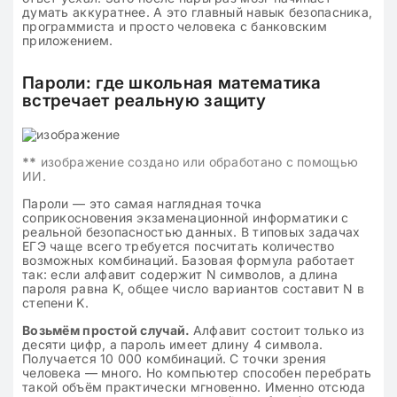
думать аккуратнее. А это главный навык безопасника,
программиста и просто человека с банковским
приложением.
Пароли: где школьная математика
встречает реальную защиту
**
изображение создано или обработано с помощью
ИИ.
Пароли — это самая наглядная точка
соприкосновения экзаменационной информатики с
реальной безопасностью данных. В типовых задачах
ЕГЭ чаще всего требуется посчитать количество
возможных комбинаций. Базовая формула работает
так: если алфавит содержит N символов, а длина
пароля равна K, общее число вариантов составит N в
степени K.
Возьмём простой случай.
Алфавит состоит только из
десяти цифр, а пароль имеет длину 4 символа.
Получается 10 000 комбинаций. С точки зрения
человека — много. Но компьютер способен перебрать
такой объём практически мгновенно. Именно отсюда