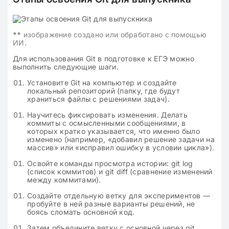
**
изображение создано или обработано с помощью
ИИ.
Для использования Git в подготовке к ЕГЭ можно
выполнить следующие шаги.
Установите Git на компьютер и создайте
локальный репозиторий (папку, где будут
храниться файлы с решениями задач).
Научитесь фиксировать изменения. Делать
коммиты с осмысленными сообщениями, в
которых кратко указывается, что именно было
изменено (например, «добавил решение задачи на
массив» или «исправил ошибку в условии цикла»).
Освойте команды просмотра истории: git log
(список коммитов) и git diff (сравнение изменений
между коммитами).
Создайте отдельную ветку для экспериментов —
пробуйте в ней разные варианты решений, не
боясь сломать основной код.
Затем объедините ветку с основной через git