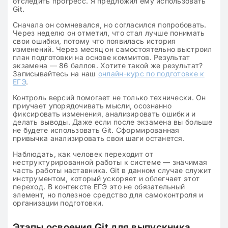
отследить прогресс. Я предложил ему использовать
Git.
Сначала он сомневался, но согласился попробовать.
Через неделю он отметил, что стал лучше понимать
свои ошибки, потому что появилась история
изменений. Через месяц он самостоятельно выстроил
план подготовки на основе коммитов. Результат
экзамена — 86 баллов. Хотите такой же результат?
Записывайтесь на наш
онлайн-курс по подготовке к
ЕГЭ
.
Контроль версий помогает не только технически. Он
приучает упорядочивать мысли, осознанно
фиксировать изменения, анализировать ошибки и
делать выводы. Даже если после экзамена вы больше
не будете использовать Git. Сформированная
привычка анализировать свои шаги останется.
Наблюдать, как человек переходит от
неструктурированной работы к системе — значимая
часть работы наставника. Git в данном случае служит
инструментом, который ускоряет и облегчает этот
переход. В контексте ЕГЭ это не обязательный
элемент, но полезное средство для самоконтроля и
организации подготовки.
Этапы освоения Git для выпускника