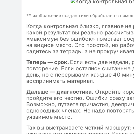
09.11.2024
Клише для итого
2024-2025 по лит
**
изображение создано или обработано с помо
классе: готовые
Когда контрольная близко, главное не 
какой результат вы реально рассчитыв
«максимум без ошибок» помогает соср
на видное место. Это простой, но раб
садитесь за тетрадь, а не прокручивает
Теперь — срок.
Если есть две недели, 
повторение. Если остались считанные д
день, но с перерывами каждые 40 мину
воспринимать материал.
Дальше — диагностика.
Откройте коро
пройдите его честно. Ошибки сразу за
Возможно, путаете причастия, дееприч
однородных членах. Не надо повторять
уязвимое место.
Так вы выстраиваете четкий маршрут: е
уже одно это снижает тревогу. Когда я