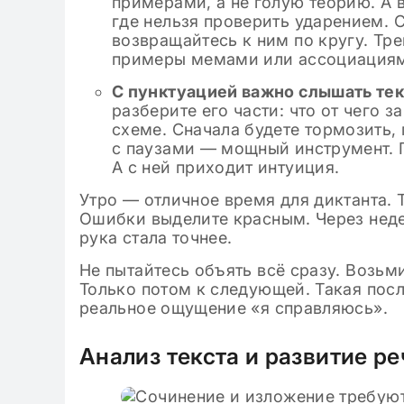
примерами, а не голую теорию. А 
где нельзя проверить ударением. 
возвращайтесь к ним по кругу. Тр
примеры мемами или ассоциациями
С пунктуацией важно слышать тек
разберите его части: что от чего 
схеме. Сначала будете тормозить, 
с паузами — мощный инструмент. Г
А с ней приходит интуиция.
Утро — отличное время для диктанта. 
Ошибки выделите красным. Через неде
рука стала точнее.
Не пытайтесь объять всё сразу. Возьм
Только потом к следующей. Такая пос
реальное ощущение «я справляюсь».
Анализ текста и развитие ре