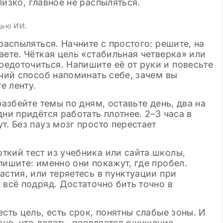
Просмотров: 144 908
04.12.2024
Просмотров: 3
вого сочинения
Лучшие аргументы для сочине
ературе в 11
в ЕГЭ по русскому языку 2025
щью ИИ.
 шаблоны
распыляться. Начните с простого: решите, на
аете. Чёткая цель «стабильная четверка» или
едоточиться. Напишите её от руки и повесьте
очий способ напоминать себе, зачем вы
е ленту.
разбейте темы по дням, оставьте день, два на
ни придётся работать плотнее. 2–3 часа в
т. Без пауз мозг просто перестает
ткий тест из учебника или сайта школы,
пишите: именно они покажут, где пробел.
астия, или теряетесь в пунктуации при
 всё подряд. Достаточно бить точно в
сть цель, есть срок, понятны слабые зоны. И
сно, что делать, появляется ощущение