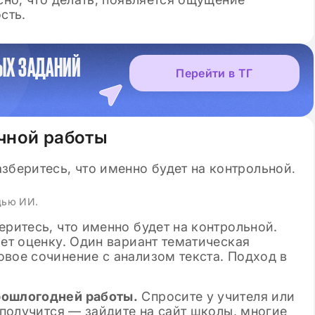
сть.
ЫХ ЗАДАНИЙ
Перейти в ТГ
чной работы
щью ИИ.
еритесь, что именно будет на контрольной.
ает оценку. Один вариант тематическая
вое сочинение с анализом текста. Подход в
рошлогодней работы.
Спросите у учителя или
 получится — зайдите на сайт школы, многие