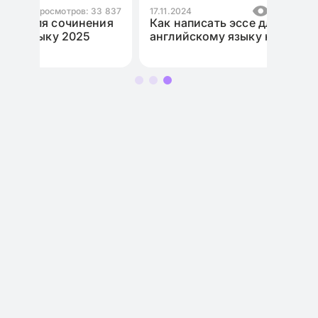
3 837
17.11.2024
Просмотров: 10 968
ния
Как написать эссе для ЕГЭ по
английскому языку на максимум?