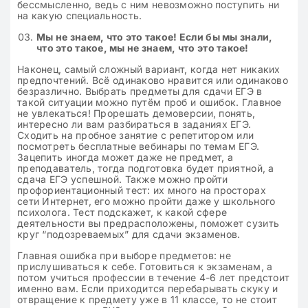
бессмысленно, ведь с ним невозможно поступить ни
на какую специальность.
Мы не знаем, что это такое! Если бы мы знали,
что это такое, мы не знаем, что это такое!
Наконец, самый сложный вариант, когда нет никаких
предпочтений. Всё одинаково нравится или одинаково
безразлично. Выбрать предметы для сдачи ЕГЭ в
такой ситуации можно путём проб и ошибок. Главное
не увлекаться! Прорешать демоверсии, понять,
интересно ли вам разбираться в заданиях ЕГЭ.
Сходить на пробное занятие с репетитором или
посмотреть бесплатные вебинары по темам ЕГЭ.
Зацепить иногда может даже не предмет, а
преподаватель, тогда подготовка будет приятной, а
сдача ЕГЭ успешной. Также можно пройти
профориентационный тест: их много на просторах
сети Интернет, его можно пройти даже у школьного
психолога. Тест подскажет, к какой сфере
деятельности вы предрасположены, поможет сузить
круг “подозреваемых” для сдачи экзаменов.
Главная ошибка при выборе предметов: не
прислушиваться к себе. Готовиться к экзаменам, а
потом учиться профессии в течение 4-6 лет предстоит
именно вам. Если приходится перебарывать скуку и
отвращение к предмету уже в 11 классе, то не стоит