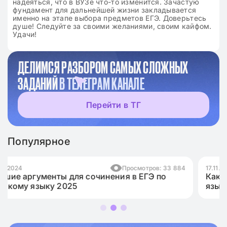
надеяться, что в ВУЗе что-то изменится. Зачастую
фундамент для дальнейшей жизни закладывается
именно на этапе выбора предметов ЕГЭ. Доверьтесь
душе! Следуйте за своими желаниями, своим кайфом.
Удачи!
ДЕЛИМСЯ РАЗБОРОМ САМЫХ СЛОЖНЫХ
ЗАДАНИЙ
В ТЕЛЕГРАМ КАНАЛЕ
Перейти в ТГ
Популярное
отров: 33 884
17.11.2024
Просмот
ЕГЭ по
Как написать эссе для ЕГЭ по английс
языку на максимум?