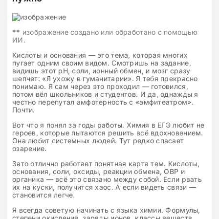
**
изображение создано или обработано с помощью
ИИ.
Кислоты и основания — это тема, которая многих
пугает одним своим видом. Смотришь на задание,
видишь этот pH, соли, ионный обмен, и мозг сразу
шепчет: «Я ухожу в гуманитарии». Я тебя прекрасно
понимаю. Я сам через это проходил — готовился,
потом вёл школьников и студентов. И да, однажды я
честно перепутал амфотерность с «амфитеатром».
Почти.
Вот что я понял за годы работы. Химия в ЕГЭ любит не
героев, которые пытаются решить всё вдохновением.
Она любит системных людей. Тут редко спасает
озарение.
Зато отлично работает понятная карта тем. Кислоты,
основания, соли, оксиды, реакции обмена, ОВР и
органика — всё это связано между собой. Если рвать
их на куски, получится хаос. А если видеть связи —
становится легче.
Я всегда советую начинать с языка химии. Формулы,
степени окисления, заряды ионов, классы веществ.