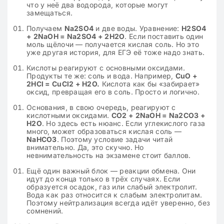
что у неё два водорода, которые могут
замещаться.
Получаем
Na2SO4
и две воды. Уравнение:
H2SO4
+ 2NaOH = Na2SO4 + 2H2O
. Если поставить один
моль щёлочи — получается кислая соль. Но это
уже другая история, для ЕГЭ её тоже надо знать.
Кислоты реагируют с основными оксидами.
Продукты те же: соль и вода. Например,
CuO +
2HCl = CuCl2 + H2O.
Кислота как бы «забирает»
оксид, превращая его в соль. Просто и логично.
Основания, в свою очередь, реагируют с
кислотными оксидами.
CO2 + 2NaOH = Na2CO3 +
H2O
. Но здесь есть нюанс. Если углекислого газа
много, может образоваться кислая соль —
NaHCO3
. Поэтому условие задачи читай
внимательно. Да, это скучно. Но
невнимательность на экзамене стоит баллов.
Ещё один важный блок — реакции обмена. Они
идут до конца только в трёх случаях. Если
образуется осадок, газ или слабый электролит.
Вода как раз относится к слабым электролитам.
Поэтому нейтрализация всегда идёт уверенно, без
сомнений.