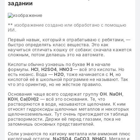
задании
**
изображение создано или обработано с помощью
ИИ.
Первый навык, который я отрабатываю с ребятами, —
быстро определять класс вещества. Это как
научиться отличать кошку от собаки: сначала кажется
сложным, потом делаешь это на автомате.
Кислоты обычно узнаешь по букве
H
в начале
формулы.
HCl
,
H2SO4
,
HNO3
— всё это кислоты. Но
есть нюанс. Вода —
H2O
, тоже начинается с
H
, но
кислотой её в школьной программе не называют. Так
что это ориентир, но не жёсткое правило.
Основания чаще всего содержат группу
OH
.
NaOH
,
KOH
,
Ca(OH)2
— всё это основания. Те, что
растворяются в воде, называются щелочами. К ним
относят гидроксиды щелочных металлов и некоторых
щелочноземельных. Тут очень пригождается таблица
растворимости. Держи её перед глазами, пока не
запомнишь основных представителей.
Соли узнаются по катиону металла или аммония плюс
кислотный остаток.
Na2SO4
,
CaCO3
,
NH4Cl
. Металл и