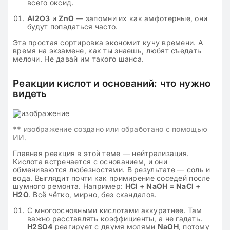
всего оксид.
Al2O3
и
ZnO
— запомни их как амфотерные, они
будут попадаться часто.
Эта простая сортировка экономит кучу времени. А
время на экзамене, как ты знаешь, любят съедать
мелочи. Не давай им такого шанса.
Реакции кислот и оснований: что нужно
видеть
**
изображение создано или обработано с помощью
ИИ.
Главная реакция в этой теме — нейтрализация.
Кислота встречается с основанием, и они
обмениваются любезностями. В результате — соль и
вода. Выглядит почти как примирение соседей после
шумного ремонта. Например:
HCl + NaOH = NaCl +
H2O
. Всё чётко, мирно, без скандалов.
С многоосновными кислотами аккуратнее. Там
важно расставлять коэффициенты, а не гадать.
H2SO4
реагирует с двумя молями
NaOH
, потому