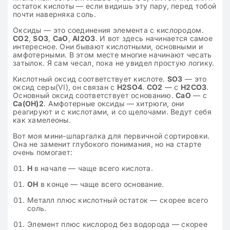
остаток кислоты — если видишь эту пару, перед тобой
почти наверняка соль.
Оксиды — это соединения элемента с кислородом.
CO2
,
SO3
,
CaO
,
Al2O3
. И вот здесь начинается самое
интересное. Они бывают кислотными, основными и
амфотерными. В этом месте многие начинают чесать
затылок. Я сам чесал, пока не увидел простую логику.
Кислотный оксид соответствует кислоте.
SO3
— это
оксид серы(VI), он связан с
H2SO4
.
CO2
— с
H2CO3
.
Основный оксид соответствует основанию.
CaO
— с
Ca(OH)2
. Амфотерные оксиды — хитрюги, они
реагируют и с кислотами, и со щелочами. Ведут себя
как хамелеоны.
Вот моя мини-шпаргалка для первичной сортировки.
Она не заменит глубокого понимания, но на старте
очень помогает:
H
в начале — чаще всего кислота.
OH
в конце — чаще всего основание.
Металл плюс кислотный остаток — скорее всего
соль.
Элемент плюс кислород без водорода — скорее