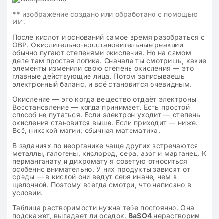
**
изображение создано или обработано с помощью
ИИ.
После кислот и оснований самое время разобраться с
ОВР. Окислительно-восстановительные реакции
обычно пугают степенями окисления. Но на самом
деле там простая логика. Сначала ты смотришь, какие
элементы изменили свою степень окисления — это
главные действующие лица. Потом записываешь
электронный баланс, и всё становится очевидным.
Окисление — это когда вещество отдаёт электроны.
Восстановление — когда принимает. Есть простой
способ не путаться. Если электрон уходит — степень
окисления становится выше. Если приходит — ниже.
Всё, никакой магии, обычная математика.
В заданиях по неорганике чаще других встречаются
металлы, галогены, кислород, сера, азот и марганец. К
перманганату и дихромату я советую относиться
особенно внимательно. У них продукты зависят от
среды — в кислой они ведут себя иначе, чем в
щелочной. Поэтому всегда смотри, что написано в
условии.
Таблица растворимости нужна тебе постоянно. Она
подскажет, выпадает ли осадок.
BaSO4
нерастворим