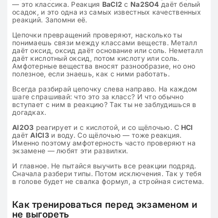
— это классика. Реакция
BaCl2
с
Na2SO4
даёт белый
осадок, и это одна из самых известных качественных
реакций. Запомни её.
Цепочки превращений проверяют, насколько ты
понимаешь связи между классами веществ. Металл
даёт оксид, оксид даёт основание или соль. Неметалл
даёт кислотный оксид, потом кислоту или соль.
Амфотерные вещества вносят разнообразие, но оно
полезное, если знаешь, как с ними работать.
Всегда разбирай цепочку слева направо. На каждом
шаге спрашивай: что это за класс? И что обычно
вступает с ним в реакцию? Так ты не заблудишься в
догадках.
Al2O3
реагирует и с кислотой, и со щёлочью. С
HCl
даёт
AlCl3
и воду. Со щёлочью — тоже реакция.
Именно поэтому амфотерность часто проверяют на
экзамене — любят эти развилки.
И главное. Не пытайся выучить все реакции подряд.
Сначала разбери типы. Потом исключения. Так у тебя
в голове будет не свалка формул, а стройная система.
Как тренироваться перед экзаменом и
не выгореть