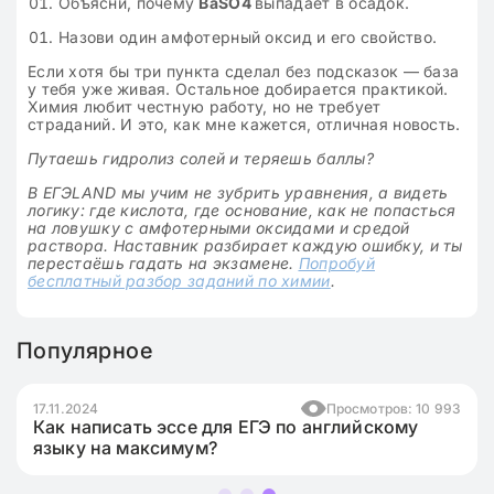
Объясни, почему
BaSO4
выпадает в осадок.
Назови один амфотерный оксид и его свойство.
Если хотя бы три пункта сделал без подсказок — база
у тебя уже живая. Остальное добирается практикой.
Химия любит честную работу, но не требует
страданий. И это, как мне кажется, отличная новость.
Путаешь гидролиз солей и теряешь баллы?
В ЕГЭLAND мы учим не зубрить уравнения, а видеть
логику: где кислота, где основание, как не попасться
на ловушку с амфотерными оксидами и средой
раствора. Наставник разбирает каждую ошибку, и ты
перестаёшь гадать на экзамене.
Попробуй
бесплатный разбор заданий по химии
.
Популярное
17.11.2024
Просмотров: 10 993
Как написать эссе для ЕГЭ по английскому
языку на максимум?