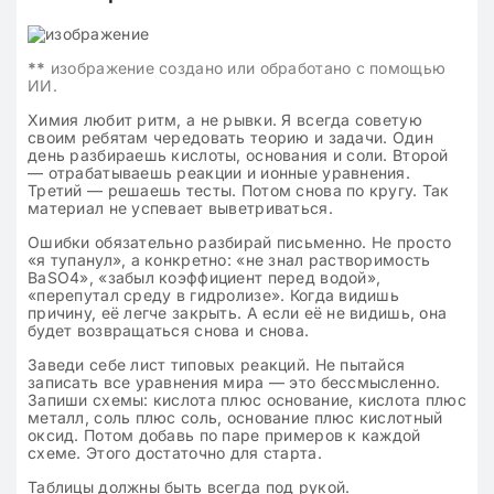
**
изображение создано или обработано с помощью
ИИ.
Химия любит ритм, а не рывки. Я всегда советую
своим ребятам чередовать теорию и задачи. Один
день разбираешь кислоты, основания и соли. Второй
— отрабатываешь реакции и ионные уравнения.
Третий — решаешь тесты. Потом снова по кругу. Так
материал не успевает выветриваться.
Ошибки обязательно разбирай письменно. Не просто
«я тупанул», а конкретно: «не знал растворимость
BaSO4», «забыл коэффициент перед водой»,
«перепутал среду в гидролизе». Когда видишь
причину, её легче закрыть. А если её не видишь, она
будет возвращаться снова и снова.
Заведи себе лист типовых реакций. Не пытайся
записать все уравнения мира — это бессмысленно.
Запиши схемы: кислота плюс основание, кислота плюс
металл, соль плюс соль, основание плюс кислотный
оксид. Потом добавь по паре примеров к каждой
схеме. Этого достаточно для старта.
Таблицы должны быть всегда под рукой.