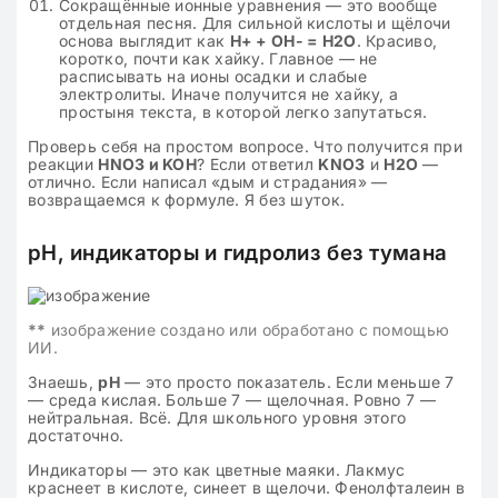
Сокращённые ионные уравнения — это вообще
отдельная песня. Для сильной кислоты и щёлочи
основа выглядит как
H+ + OH- = H2O
. Красиво,
коротко, почти как хайку. Главное — не
расписывать на ионы осадки и слабые
электролиты. Иначе получится не хайку, а
простыня текста, в которой легко запутаться.
Проверь себя на простом вопросе. Что получится при
реакции
HNO3 и KOH
? Если ответил
KNO3
и
H2O
—
отлично. Если написал «дым и страдания» —
возвращаемся к формуле. Я без шуток.
pH, индикаторы и гидролиз без тумана
**
изображение создано или обработано с помощью
ИИ.
Знаешь,
pH
— это просто показатель. Если меньше 7
— среда кислая. Больше 7 — щелочная. Ровно 7 —
нейтральная. Всё. Для школьного уровня этого
достаточно.
Индикаторы — это как цветные маяки. Лакмус
краснеет в кислоте, синеет в щелочи. Фенолфталеин в