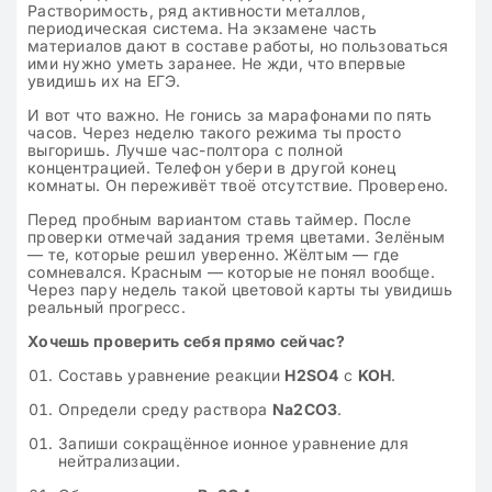
Растворимость, ряд активности металлов,
периодическая система. На экзамене часть
материалов дают в составе работы, но пользоваться
ими нужно уметь заранее. Не жди, что впервые
увидишь их на ЕГЭ.
И вот что важно. Не гонись за марафонами по пять
часов. Через неделю такого режима ты просто
выгоришь. Лучше час-полтора с полной
концентрацией. Телефон убери в другой конец
комнаты. Он переживёт твоё отсутствие. Проверено.
Перед пробным вариантом ставь таймер. После
проверки отмечай задания тремя цветами. Зелёным
— те, которые решил уверенно. Жёлтым — где
сомневался. Красным — которые не понял вообще.
Через пару недель такой цветовой карты ты увидишь
реальный прогресс.
Хочешь проверить себя прямо сейчас?
Составь уравнение реакции
H2SO4
с
KOH
.
Определи среду раствора
Na2CO3
.
Запиши сокращённое ионное уравнение для
нейтрализации.