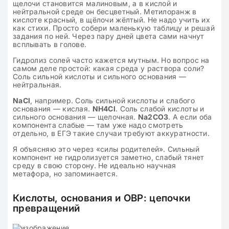
щелочи становится малиновым, а в кислой и
нейтральной среде он бесцветный. Метилоранж в
кислоте красный, в щёлочи жёлтый. Не надо учить их
как стихи. Просто собери маленькую таблицу и решай
задания по ней. Через пару дней цвета сами начнут
всплывать в голове.
Гидролиз солей часто кажется мутным. Но вопрос на
самом деле простой: какая среда у раствора соли?
Соль сильной кислоты и сильного основания —
нейтральная.
NaCl
, например. Соль сильной кислоты и слабого
основания — кислая.
NH4Cl
. Соль слабой кислоты и
сильного основания — щелочная.
Na2CO3
. А если оба
компонента слабые — там уже надо смотреть
отдельно, в ЕГЭ такие случаи требуют аккуратности.
Я объясняю это через «силы родителей». Сильный
компонент не гидролизуется заметно, слабый тянет
среду в свою сторону. Не идеально научная
метафора, но запоминается.
Кислоты, основания и ОВР: цепочки
превращений