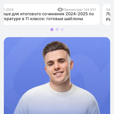
 937
04.12.2024
Просмотров: 33 86
по
Лучшие аргументы для сочинения в ЕГЭ по
русскому языку 2025