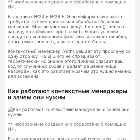
**
изображение создано или обработано с помощью
ИИ.
В заданиях №24 и №26 ЕГЭ по информатике часто
требуется чтение данных или обработка больших
массивов. Многие ученики пишут f = open(), решают
задачу, но забывают про f.close(). Если в условии
попадётся «сломанный» файл или возникнет ошибка,
программа зависнет, а вы потеряете баллы.
Контекстный менеджер (with) решает эту проблему за
одну строчку. На ЕГЭ его не спрашивают
теоретически, но знание этого приёма спасает ваш
код от случайных сбоев и делает решение чище.
Разберём, как это работает и зачем это нужно именно
для экзамена.
Как работают контекстные менеджеры
и зачем они нужны
**
изображение создано или обработано с помощью
ИИ.
Если совсем коротко, контекстный менеджер — это