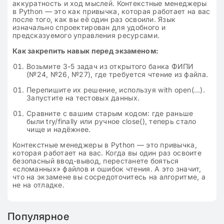
аккуратность и ход мыслей. Контекстные менеджеры
в Python — это как привычка, которая работает на вас
после того, как вы её один раз освоили. Язык
изначально спроектирован для удобного и
предсказуемого управления ресурсами.
Как закрепить навык перед экзаменом:
Возьмите 3-5 задач из открытого банка ФИПИ
(№24, №26, №27), где требуется чтение из файла.
Перепишите их решение, используя with open(…).
Запустите на тестовых данных.
Сравните с вашим старым кодом: где раньше
были try/finally или ручное close(), теперь стало
чище и надёжнее.
Контекстные менеджеры в Python — это привычка,
которая работает на вас. Когда вы один раз освоите
безопасный ввод-вывод, перестанете бояться
«сломанных» файлов и ошибок чтения. А это значит,
что на экзамене вы сосредоточитесь на алгоритме, а
не на отладке.
Популярное