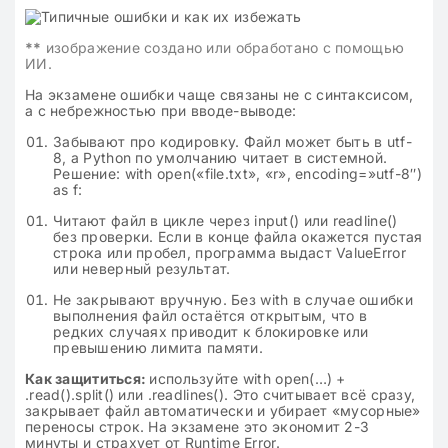
**
изображение создано или обработано с помощью
ИИ.
На экзамене ошибки чаще связаны не с синтаксисом,
а с небрежностью при вводе-выводе:
Забывают про кодировку. Файл может быть в utf-
8, а Python по умолчанию читает в системной.
Решение: with open(«file.txt», «r», encoding=»utf-8″)
as f:
Читают файл в цикле через input() или readline()
без проверки. Если в конце файла окажется пустая
строка или пробел, программа выдаст ValueError
или неверный результат.
Не закрывают вручную. Без with в случае ошибки
выполнения файл остаётся открытым, что в
редких случаях приводит к блокировке или
превышению лимита памяти.
Как защититься:
используйте with open(…) +
.read().split() или .readlines(). Это считывает всё сразу,
закрывает файл автоматически и убирает «мусорные»
переносы строк. На экзамене это экономит 2-3
минуты и страхует от Runtime Error.