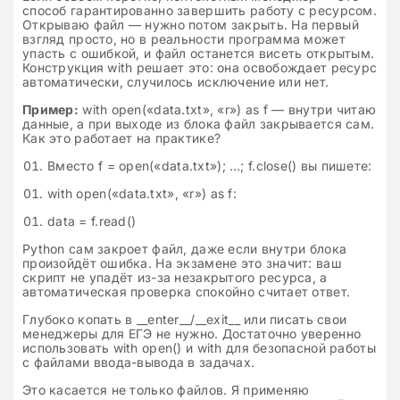
способ гарантированно завершить работу с ресурсом.
Открываю файл — нужно потом закрыть. На первый
взгляд просто, но в реальности программа может
упасть с ошибкой, и файл останется висеть открытым.
Конструкция with решает это: она освобождает ресурс
автоматически, случилось исключение или нет.
Пример:
with open(«data.txt», «r») as f — внутри читаю
данные, а при выходе из блока файл закрывается сам.
Как это работает на практике?
Вместо f = open(«data.txt»); …; f.close() вы пишете:
with open(«data.txt», «r») as f:
data = f.read()
Python сам закроет файл, даже если внутри блока
произойдёт ошибка. На экзамене это значит: ваш
скрипт не упадёт из-за незакрытого ресурса, а
автоматическая проверка спокойно считает ответ.
Глубоко копать в __enter__/__exit__ или писать свои
менеджеры для ЕГЭ не нужно. Достаточно уверенно
использовать with open() и with для безопасной работы
с файлами ввода-вывода в задачах.
Это касается не только файлов. Я применяю