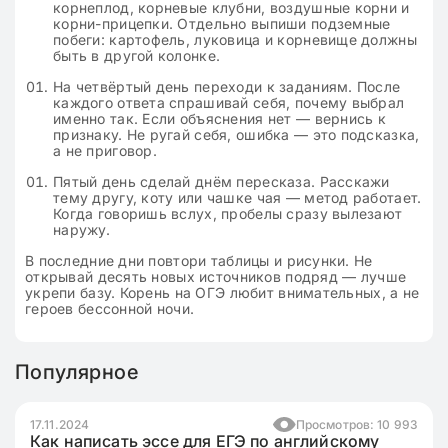
корнеплод, корневые клубни, воздушные корни и
корни-прицепки. Отдельно выпиши подземные
побеги: картофель, луковица и корневище должны
быть в другой колонке.
На четвёртый день переходи к заданиям. После
каждого ответа спрашивай себя, почему выбрал
именно так. Если объяснения нет — вернись к
признаку. Не ругай себя, ошибка — это подсказка,
а не приговор.
Пятый день сделай днём пересказа. Расскажи
тему другу, коту или чашке чая — метод работает.
Когда говоришь вслух, пробелы сразу вылезают
наружу.
В последние дни повтори таблицы и рисунки. Не
открывай десять новых источников подряд — лучше
укрепи базу. Корень на ОГЭ любит внимательных, а не
героев бессонной ночи.
Популярное
17.11.2024
Просмотров: 10 993
Как написать эссе для ЕГЭ по английскому