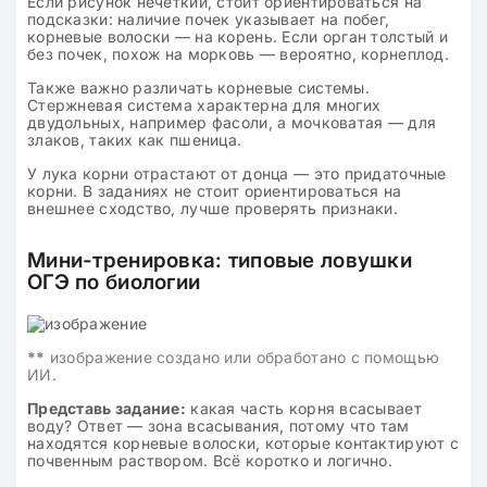
Если рисунок нечёткий, стоит ориентироваться на
подсказки: наличие почек указывает на побег,
корневые волоски — на корень. Если орган толстый и
без почек, похож на морковь — вероятно, корнеплод.
Также важно различать корневые системы.
Стержневая система характерна для многих
двудольных, например фасоли, а мочковатая — для
злаков, таких как пшеница.
У лука корни отрастают от донца — это придаточные
корни. В заданиях не стоит ориентироваться на
внешнее сходство, лучше проверять признаки.
Мини-тренировка: типовые ловушки
ОГЭ по биологии
**
изображение создано или обработано с помощью
ИИ.
Представь задание:
какая часть корня всасывает
воду? Ответ — зона всасывания, потому что там
находятся корневые волоски, которые контактируют с
почвенным раствором. Всё коротко и логично.