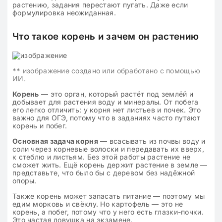
растению, задания перестают пугать. Даже если
формулировка неожиданная.
Что такое корень и зачем он растению
**
изображение создано или обработано с помощью
ИИ.
Корень
— это орган, который растёт под землёй и
добывает для растения воду и минералы. От побега
его легко отличить: у корня нет листьев и почек. Это
важно для ОГЭ, потому что в заданиях часто путают
корень и побег.
Основная задача корня
— всасывать из почвы воду и
соли через корневые волоски и передавать их вверх,
к стеблю и листьям. Без этой работы растение не
сможет жить. Ещё корень держит растение в земле —
представьте, что было бы с деревом без надёжной
опоры.
Также корень может запасать питание — поэтому мы
едим морковь и свёклу. Но картофель — это не
корень, а побег, потому что у него есть глазки-почки.
Это частая ловушка на экзамене.