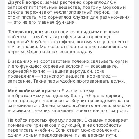
Другой вопрос:
зачем растению корнеплод? Он
запасает питательные вещества, поэтому морковь и
свёкла переживают неблагоприятный период. Не
стоит писать, что корнеплод служит для размножения
— это не его главная функция.
Теперь подвох:
что относится к видоизменённым
побегам — клубень картофеля или корнеплод
моркови? Клубень картофеля, потому что у него есть
почки-глазки. Морковь относится к видоизменённым
корням. Один признак решает задачу.
В заданиях на соответствие полезно связывать орган
и его функцию: корневые волоски — всасывание,
корневой чехлик — защита верхушки, зона
проведения — транспорт веществ, корнеплод —
запасание. Такие пары удобно проговаривать вслух.
Мой любимый приём:
объяснить тему
воображаемому младшему брату. «Корень держит,
пьёт, проводит и запасает». Звучит не академично, но
запоминается. Затем можно добавить детали: волоски
всасывают, чехлик защищает, зоны отвечают за рост.
Не бойся простых формулировок. Экзамен проверяет
понимание признаков и функций, а не способность
переписать учебник. Если ответ можно объяснить
одним ясным предложением, ты на верном пути.