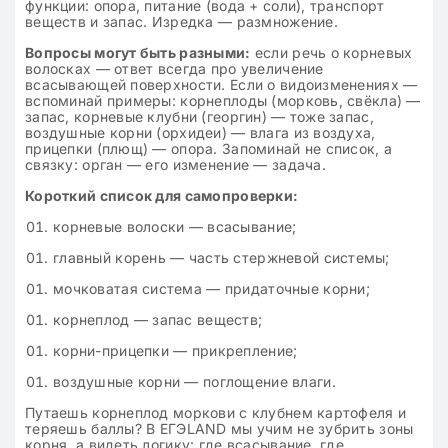
функции: опора, питание (вода + соли), транспорт
веществ и запас. Изредка — размножение.
Вопросы могут быть разными:
если речь о корневых
волосках — ответ всегда про увеличение
всасывающей поверхности. Если о видоизменениях —
вспоминай примеры: корнеплоды (морковь, свёкла) —
запас, корневые клубни (георгин) — тоже запас,
воздушные корни (орхидеи) — влага из воздуха,
прицепки (плющ) — опора. Запоминай не список, а
связку: орган — его изменение — задача.
Короткий список для самопроверки:
корневые волоски — всасывание;
главный корень — часть стержневой системы;
мочковатая система — придаточные корни;
корнеплод — запас веществ;
корни-прицепки — прикрепление;
воздушные корни — поглощение влаги.
Путаешь корнеплод моркови с клубнем картофеля и
теряешь баллы? В ЕГЭLAND мы учим не зубрить зоны
корня, а видеть логику: где всасывание, где