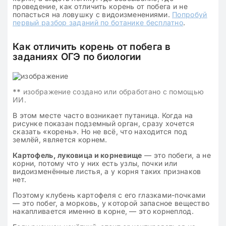
проведение, как отличить корень от побега и не
попасться на ловушку с видоизменениями.
Попробуй
первый разбор заданий по ботанике бесплатно
.
Как отличить корень от побега в
заданиях ОГЭ по биологии
**
изображение создано или обработано с помощью
ИИ.
В этом месте часто возникает путаница. Когда на
рисунке показан подземный орган, сразу хочется
сказать «корень». Но не всё, что находится под
землёй, является корнем.
Картофель, луковица и корневище
— это побеги, а не
корни, потому что у них есть узлы, почки или
видоизменённые листья, а у корня таких признаков
нет.
Поэтому клубень картофеля с его глазками-почками
— это побег, а морковь, у которой запасное вещество
накапливается именно в корне, — это корнеплод.