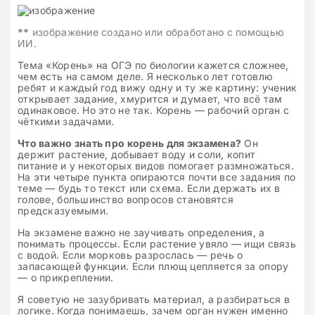
**
изображение создано или обработано с помощью
ИИ.
Тема «Корень» на ОГЭ по биологии кажется сложнее,
чем есть на самом деле. Я несколько лет готовлю
ребят и каждый год вижу одну и ту же картину: ученик
открывает задание, хмурится и думает, что всё там
одинаковое. Но это не так. Корень — рабочий орган с
чёткими задачами.
Что важно знать про корень для экзамена?
Он
держит растение, добывает воду и соли, копит
питание и у некоторых видов помогает размножаться.
На эти четыре пункта опираются почти все задания по
теме — будь то текст или схема. Если держать их в
голове, большинство вопросов становятся
предсказуемыми.
На экзамене важно не заучивать определения, а
понимать процессы. Если растение увяло — ищи связь
с водой. Если морковь разрослась — речь о
запасающей функции. Если плющ цепляется за опору
— о прикреплении.
Я советую не зазубривать материал, а разбираться в
логике. Когда понимаешь, зачем орган нужен именно