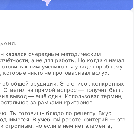
Просмотров: 144 924
04.12.2024
Просмотров: 3
вого сочинения
Лучшие аргументы для сочине
ературе в 11
в ЕГЭ по русскому языку 2025
 шаблоны
щью ИИ.
 Он казался очередным методическим
чётности, а не для работы. Но когда я начал
отовить к ним учеников, я увидел проблему:
х, которые никто не проговаривал вслух.
не об общей эрудиции. Это список конкретных
. Ответил на прямой вопрос — получил балл.
ил вывод — ещё один. Использовал термин,
 остальное за рамками критериев.
ию. Ты готовишь блюдо по рецепту. Вкус
 поднимется. В учебной работе критерий — это
и стройным, но если в нём нет элемента,