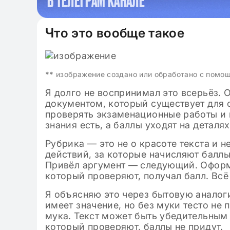
В ТЕЛЕГРАМ КАНАЛЕ
09.11.2024
Клише для итого
2024-2025 по лит
Что это вообще такое
классе: готовые
**
изображение создано или обработано с помо
Я долго не воспринимал это всерьёз.
документом, который существует для от
проверять экзаменационные работы и г
знания есть, а баллы уходят на деталя
Рубрика — это не о красоте текста и 
действий, за которые начисляют баллы
Привёл аргумент — следующий. Оформ
который проверяют, получал балл. Всё
Я объясняю это через бытовую аналог
имеет значение, но без муки тесто не
мука. Текст может быть убедительным 
который проверяют, баллы не придут.