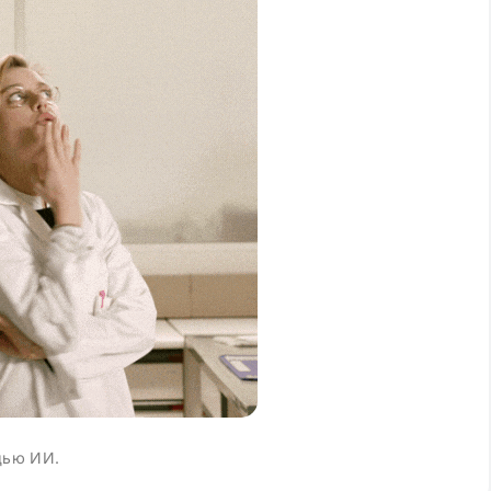
 шаблоны
щью ИИ.