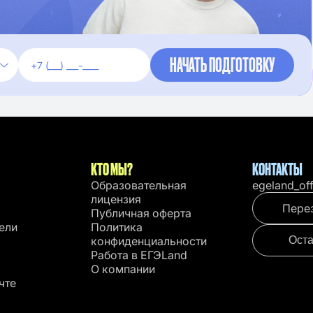
КТО МЫ?
КОНТАКТЫ
Образовательная
egeland_of
лицензия
Пере
Публичная оферта
ели
Политика
конфиденциальности
Оста
Работа в EГЭLand
О компании
чте