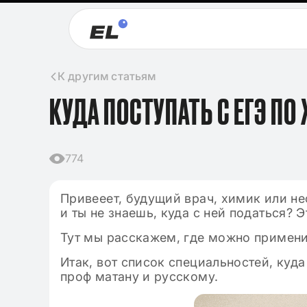
К другим статьям
КУДА ПОСТУПАТЬ С ЕГЭ ПО
774
Привееет, будущий врач, химик или не
и ты не знаешь, куда с ней податься? Э
Тут мы расскажем, где можно примени
Итак, вот список специальностей, куд
09.11.2024
проф матану и русскому.
Клише для итого
2024-2025 по лит