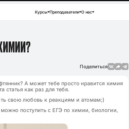
Курсы
Преподаватели
О нас
 ХИМИИ?
Поделиться
фтянник? А может тебе просто нравится химия
та статья как раз для тебя.
ть свою любовь к реакциям и атомам;)
а можно поступить с ЕГЭ по химии, биологии,
Просмотров: 144 946
04.12.2024
Просмотров: 3
вого сочинения
Лучшие аргументы для сочине
ературе в 11
в ЕГЭ по русскому языку 2025