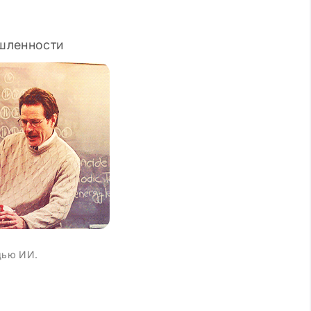
шленности
щью ИИ.