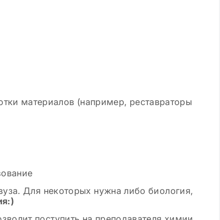
отки материалов (например, реставраторы
зование
вуза. Для некоторых нужна либо биология,
я:)
зволит поступить на преподавателя химии.