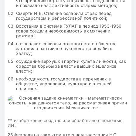
что приводило к росту социального недовольства
и показало неэффективность старых методов;
Смерть И.В. Сталина ослабила страх перед
государством и репрессивной политикой;
Восстания в системе ГУЛАГ в период 1953-1956
годов создали необходимость в смягчении
режима;
назревание социального протеста в обществе
заставило партийное руководство ослабить
хватку;
осуждение верхушки партии культа личности, как
средства борьбы за власть высших эшелонов
власти;
необходимость государства в переменах в
обществе, управлении, культуре и внешней
политике.
**
изображение создано или обработано с помощью
ИИ.
25 февраля на закрытом утреннем заседании Н.С.