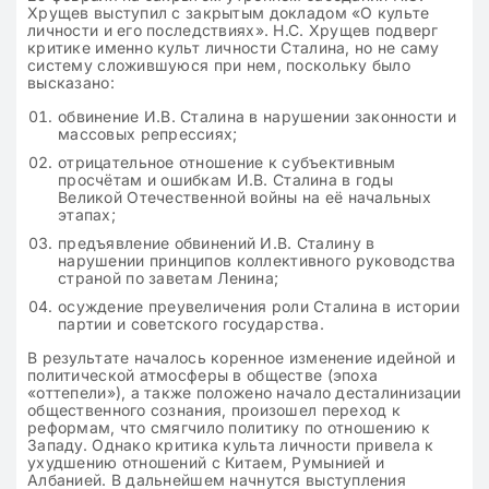
Хрущев выступил с закрытым докладом «О культе
личности и его последствиях». Н.С. Хрущев подверг
критике именно культ личности Сталина, но не саму
систему сложившуюся при нем, поскольку было
высказано:
обвинение И.В. Сталина в нарушении законности и
массовых репрессиях;
отрицательное отношение к субъективным
просчётам и ошибкам И.В. Сталина в годы
Великой Отечественной войны на её начальных
этапах;
предъявление обвинений И.В. Сталину в
нарушении принципов коллективного руководства
страной по заветам Ленина;
осуждение преувеличения роли Сталина в истории
партии и советского государства.
В результате началось коренное изменение идейной и
политической атмосферы в обществе (эпоха
«оттепели»), а также положено начало десталинизации
общественного сознания, произошел переход к
реформам, что смягчило политику по отношению к
Западу. Однако критика культа личности привела к
ухудшению отношений с Китаем, Румынией и
Албанией. В дальнейшем начнутся выступления