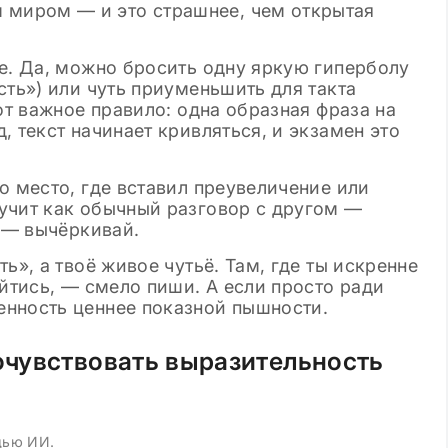
м миром — и это страшнее, чем открытая
е. Да, можно бросить одну яркую гиперболу
сть») или чуть приуменьшить для такта
от важное правило: одна образная фраза на
, текст начинает кривляться, и экзамен это
о место, где вставил преувеличение или
учит как обычный разговор с другом —
т — вычёркивай.
ь», а твоё живое чутьё. Там, где ты искренне
ойтись, — смело пиши. А если просто ради
нность ценнее показной пышности.
чувствовать выразительность
щью ИИ.