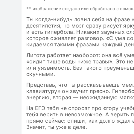
классе: готовые
**
изображение создано или обработано с помо
Ты когда-нибудь ловил себя на фразе «
десятилетия, но мозг сразу рисует ярк
и есть гипербола. Никаких заумных с
которое оживляет разговор. «С ума со
кидаемся такими фразами каждый ден
Литота работает наоборот: она всё ум
«сидит тише воды ниже травы». Это не
или уязвимость. Без такого преуменьш
скучными.
Представь, что ты рассказываешь мем.
клавиатуру» он звучит пресно. Гипербо
энергию, вторая — неожиданную мягко
На ЕГЭ тебя не спросят про «гору учеб
тебя верить в невозможное. А верить
прямо сейчас: опиши, как долго ждал 
Значит, ты уже в деле.