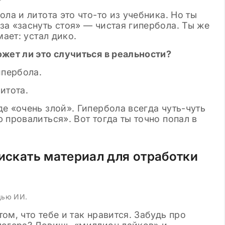
ла и литота это что-то из учебника. Но ты
а «заснуть стоя» — чистая гипербола. Ты же
мает: устал дико.
ожет ли это случиться в реальности?
ипербола.
итота.
е «очень злой». Гипербола всегда чуть-чуть
 провалиться». Вот тогда ты точно попал в
 искать материал для отработки
щью ИИ.
ом, что тебе и так нравится. Забудь про