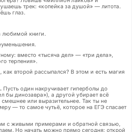
логера? Ловишь «миллион лайков» и
лушаешь трек: «копейка за душой» — литота.
ёшь глаз.
з любимой книги.
еуменьшения.
ному: вместо «тысяча дел» — «три дела»,
го терпения».
, как второй рассыпался? В этом и есть магия
.
Пусть один накручивает гиперболы до
ел бы динозавра»), а другой убирает всё
е смешнее или выразительнее. Так ты не
еру — то самое чутьё, которое на ЕГЭ спасает
ам с живыми примерами и обратной связью,
лаем. Но начать можно прямо сегодня: открой