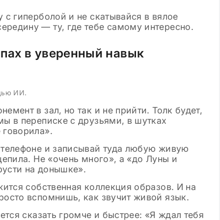
у с гиперболой и не скатывайся в вялое
ередину — ту, где тебе самому интересно.
опах в уверенный навык
щью ИИ.
емент в зал, но так и не прийти. Толк будет,
мы в переписке с друзьями, в шутках
 говорила».
 телефоне и записывай туда любую живую
цепила. Не «очень много», а «до Луны и
грусти на донышке».
ожится собственная коллекция образов. И на
росто вспомнишь, как звучит живой язык.
чется сказать громче и быстрее: «Я ждал тебя