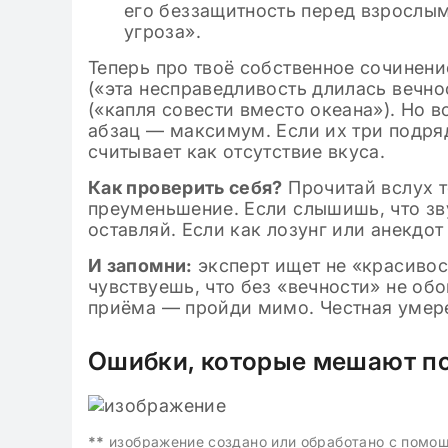
его беззащитность перед взрослы
угроза».
Теперь про твоё собственное сочинени
(«эта несправедливость длилась вечно
(«капля совести вместо океана»). Но в
абзац — максимум. Если их три подряд
считывает как отсутствие вкуса.
Как проверить себя?
Прочитай вслух т
преуменьшение. Если слышишь, что зв
оставляй. Если как лозунг или анекдо
И запомни:
эксперт ищет не «красивост
чувствуешь, что без «вечности» не об
приёма — пройди мимо. Честная умере
Ошибки, которые мешают по
**
изображение создано или обработано с помо