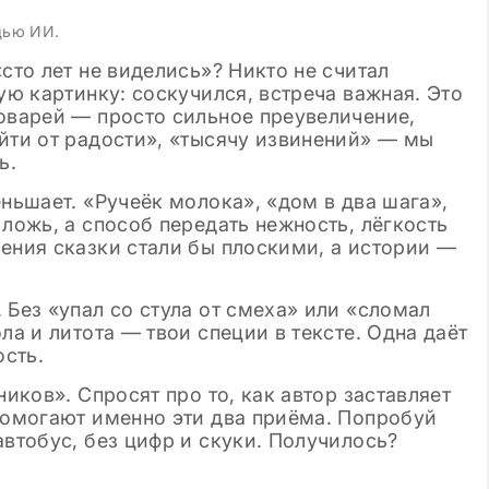
 шаблоны
щью ИИ.
сто лет не виделись»? Никто не считал
ую картинку: соскучился, встреча важная. Это
ловарей — просто сильное преувеличение,
йти от радости», «тысячу извинений» — мы
ь.
еньшает. «Ручеёк молока», «дом в два шага»,
 ложь, а способ передать нежность, лёгкость
ения сказки стали бы плоскими, а истории —
 Без «упал со стула от смеха» или «сломал
ла и литота — твои специи в тексте. Одна даёт
сть.
ников». Спросят про то, как автор заставляет
 помогают именно эти два приёма. Попробуй
автобус, без цифр и скуки. Получилось?