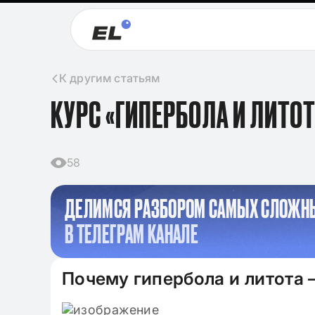
К другим статьям
КУРС «ГИПЕРБОЛА И ЛИТОТ
58
ДЕЛИМСЯ РАЗБОРОМ САМЫХ СЛОЖН
В ТЕЛЕГРАМ КАНАЛЕ
Почему гипербола и литота
09.11.2024
Клише для итого
2024-2025 по лит