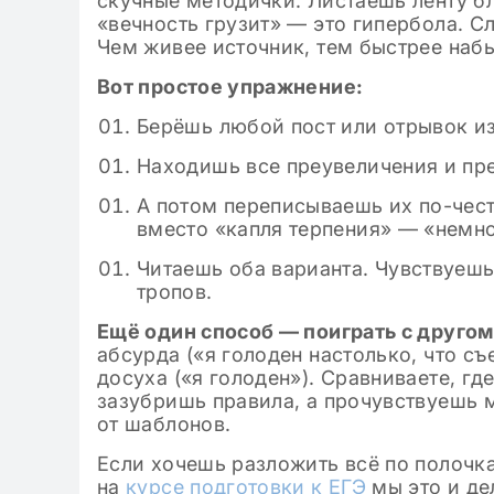
скучные методички. Листаешь ленту б
«вечность грузит» — это гипербола. С
Чем живее источник, тем быстрее набь
Вот простое упражнение:
Берёшь любой пост или отрывок и
Находишь все преувеличения и пр
А потом переписываешь их по-чест
вместо «капля терпения» — «немно
Читаешь оба варианта. Чувствуешь
тропов.
Ещё один способ — поиграть с другом
абсурда («я голоден настолько, что съ
досуха («я голоден»). Сравниваете, гд
зазубришь правила, а прочувствуешь м
от шаблонов.
Если хочешь разложить всё по полочк
на
курсе подготовки к ЕГЭ
мы это и де