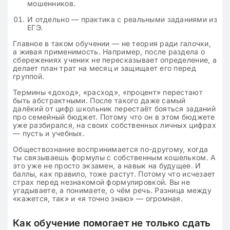
мошенников.
И отдельно — практика с реальными заданиями из
ЕГЭ.
Главное в таком обучении — не теория ради галочки,
а живая применимость. Например, после раздела о
сбережениях ученик не пересказывает определение, а
делает план трат на месяц и защищает его перед
группой.
Термины «доход», «расход», «процент» перестают
быть абстрактными. После такого даже самый
далёкий от цифр школьник перестаёт бояться заданий
про семейный бюджет. Потому что он в этом бюджете
уже разбирался, на своих собственных личных цифрах
— пусть и учебных.
Обществознание воспринимается по-другому, когда
ты связываешь формулы с собственным кошельком. А
это уже не просто экзамен, а навык на будущее. И
баллы, как правило, тоже растут. Потому что исчезает
страх перед незнакомой формулировкой. Вы не
угадываете, а понимаете, о чём речь. Разница между
«кажется, так» и «я точно знаю» — огромная.
Как обучение помогает не только сдать