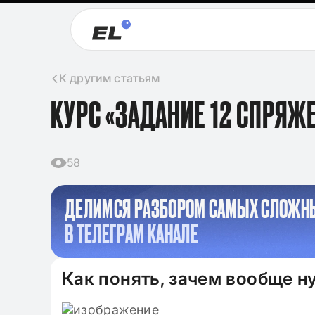
К другим статьям
КУРС «ЗАДАНИЕ 12 СПРЯЖ
58
ДЕЛИМСЯ РАЗБОРОМ САМЫХ СЛОЖН
В ТЕЛЕГРАМ КАНАЛЕ
Как понять, зачем вообще 
09.11.2024
Клише для итого
2024-2025 по лит