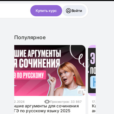
Купить курс
Войти
Популярное
3 867
17.11.2024
Просмотров: 10 987
ния
Как написать эссе для ЕГЭ по
английскому языку на максимум?