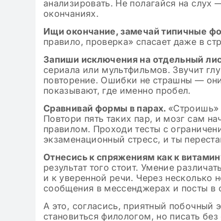
анализировать. Не полагайся на слух —
окончаниях.
Ищи окончание, замечай типичные ф
правило, проверка» спасает даже в стр
Запиши исключения на отдельный лис
сериала или мультфильмов. Звучит глу
повторение. Ошибки не страшны — они 
показывают, где именно пробел.
Сравнивай формы в парах.
«Строишь» 
Повтори пять таких пар, и мозг сам н
правилом. Проходи тесты с ограничен
экзаменационный стресс, и ты переста
Отнесись к спряжениям как к витамин
результат того стоит. Умение различат
и к уверенной речи. Через несколько 
сообщения в мессенджерах и посты в с
А это, согласись, приятный побочный 
становиться филологом, но писать без