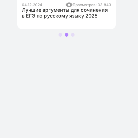
в: 33 843
17.11.2024
Просмотров: 10 971
нения
Как написать эссе для ЕГЭ по
25
английскому языку на максимум?