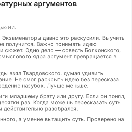
ратурных аргументов
Просмотров: 144 919
04.12.2024
Просмотро
огового сочинения
Лучшие аргументы для сочи
литературе в 11
в ЕГЭ по русскому языку 20
вые шаблоны
щью ИИ.
 Экзаменаторы давно это раскусили. Выучить
 не получится. Важно понимать идею
я и сюжет. Одно дело — совесть Болконского,
 смыслового ядра аргумент превращается в
жды взял Твардовского, думая удивить
ание. Не смог раскрыть идею без пересказа.
ведение назубок. Лучше меньше.
ги младшему брату или другу. Если он понял,
 десятки раз. Когда можешь пересказать суть
ты действительно разобрался.
нного, а умение вытащить суть. Проверено на