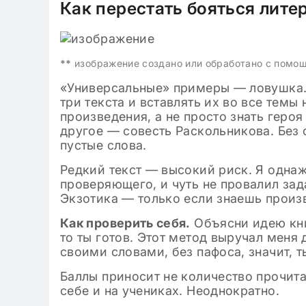
Как перестать бояться лите
09.11.2024
Клише для ит
2024-2025 по 
классе: гото
**
изображение создано или обработано с помо
«Универсальные» примеры — ловушка.
три текста и вставлять их во все темы
произведения, а не просто знать геро
другое — совесть Раскольникова. Без
пустые слова.
Редкий текст — высокий риск. Я одна
проверяющего, и чуть не провалил зад
Экзотика — только если знаешь произ
Как проверить себя.
Объясни идею кни
то ты готов. Этот метод выручал меня
своими словами, без пафоса, значит, 
Баллы приносит не количество прочита
себе и на учениках. Неоднократно.