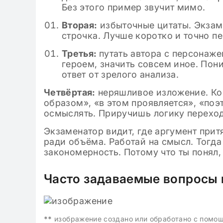
Без этого пример звучит мимо.
Вторая:
избыточные цитаты. Экзаме
строчка. Лучше коротко и точно п
Третья:
путать автора с персонаже
героем, значить совсем иное. Пон
ответ от зрелого анализа.
Четвёртая:
неряшливое изложение. Ког
образом», «в этом проявляется», «поэ
осмыслять. Приручишь логику переход
Экзаменатор видит, где аргумент притя
ради объёма. Работай на смысл. Тогда 
закономерность. Потому что ты понял,
Часто задаваемые вопросы 
**
изображение создано или обработано с помо