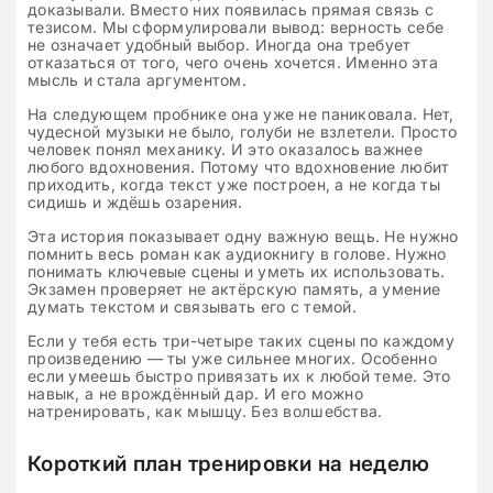
доказывали. Вместо них появилась прямая связь с
тезисом. Мы сформулировали вывод: верность себе
не означает удобный выбор. Иногда она требует
отказаться от того, чего очень хочется. Именно эта
мысль и стала аргументом.
На следующем пробнике она уже не паниковала. Нет,
чудесной музыки не было, голуби не взлетели. Просто
человек понял механику. И это оказалось важнее
любого вдохновения. Потому что вдохновение любит
приходить, когда текст уже построен, а не когда ты
сидишь и ждёшь озарения.
Эта история показывает одну важную вещь. Не нужно
помнить весь роман как аудиокнигу в голове. Нужно
понимать ключевые сцены и уметь их использовать.
Экзамен проверяет не актёрскую память, а умение
думать текстом и связывать его с темой.
Если у тебя есть три-четыре таких сцены по каждому
произведению — ты уже сильнее многих. Особенно
если умеешь быстро привязать их к любой теме. Это
навык, а не врождённый дар. И его можно
натренировать, как мышцу. Без волшебства.
Короткий план тренировки на неделю