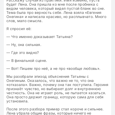
Расскажу случай из практики. Имя изменю, пусть
будет Лена. Она пришла ко мне после пробника с
видом человека, который видел пустой бланк во сне.
Тема была про верность себе. Лена взяла «Евгения
Онегина» и написала красиво, но расплывчато. Много
слов, мало смысла.
Я спросил её:
— Что именно доказывает Татьяна?
— Ну, она сильная.
— Где это видно?
— В финальной сцене.
— Вот! Пишем про неё, а не про «вообще любовь».
Мы разобрали эпизод объяснения Татьяны с
Онегиным. Оказалось, что важно не то, что она
«отказала». Важно, почему она так поступила. Героиня
признаёт чувство, но выбирает долг и внутреннюю
честность. Она не играет роль, не пытается казаться.
Она просто держит границу, которую сама для себя
установила.
После этого разбора пример стал короче и сильнее.
Лена убрала общие фразы, которые ничего не