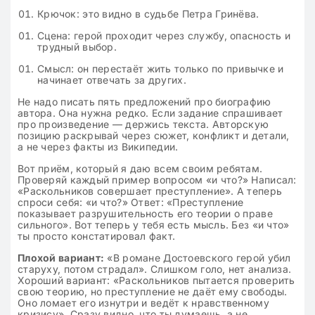
Крючок: это видно в судьбе Петра Гринёва.
Сцена: герой проходит через службу, опасность и
трудный выбор.
Смысл: он перестаёт жить только по привычке и
начинает отвечать за других.
Не надо писать пять предложений про биографию
автора. Она нужна редко. Если задание спрашивает
про произведение — держись текста. Авторскую
позицию раскрывай через сюжет, конфликт и детали,
а не через факты из Википедии.
Вот приём, который я даю всем своим ребятам.
Проверяй каждый пример вопросом «и что?» Написал:
«Раскольников совершает преступление». А теперь
спроси себя: «и что?» Ответ: «Преступление
показывает разрушительность его теории о праве
сильного». Вот теперь у тебя есть мысль. Без «и что»
ты просто констатировал факт.
Плохой вариант:
«В романе Достоевского герой убил
старуху, потом страдал». Слишком голо, нет анализа.
Хороший вариант: «Раскольников пытается проверить
свою теорию, но преступление не даёт ему свободы.
Оно ломает его изнутри и ведёт к нравственному
кризису». Сразу видно, что ты думаешь, а не