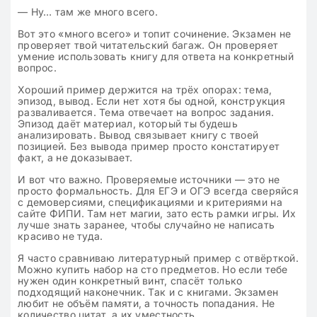
— Ну… там же много всего.
Вот это «много всего» и топит сочинение. Экзамен не
проверяет твой читательский багаж. Он проверяет
умение использовать книгу для ответа на конкретный
вопрос.
Хороший пример держится на трёх опорах: тема,
эпизод, вывод. Если нет хотя бы одной, конструкция
разваливается. Тема отвечает на вопрос задания.
Эпизод даёт материал, который ты будешь
анализировать. Вывод связывает книгу с твоей
позицией. Без вывода пример просто констатирует
факт, а не доказывает.
И вот что важно. Проверяемые источники — это не
просто формальность. Для ЕГЭ и ОГЭ всегда сверяйся
с демоверсиями, спецификациями и критериями на
сайте ФИПИ. Там нет магии, зато есть рамки игры. Их
лучше знать заранее, чтобы случайно не написать
красиво не туда.
Я часто сравниваю литературный пример с отвёрткой.
Можно купить набор на сто предметов. Но если тебе
нужен один конкретный винт, спасёт только
подходящий наконечник. Так и с книгами. Экзамен
любит не объём памяти, а точность попадания. Не
количество цитат, а их уместность.