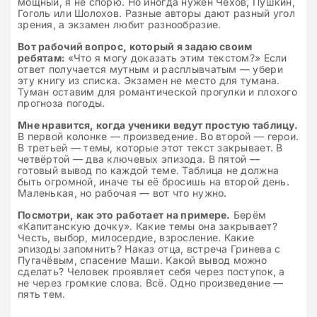
мощный, я не спорю. Но иногда нужен Чехов, Пушкин,
Гоголь или Шолохов. Разные авторы дают разный угол
зрения, а экзамен любит разнообразие.
Вот рабочий вопрос, который я задаю своим
ребятам:
«Что я могу доказать этим текстом?» Если
ответ получается мутным и расплывчатым — убери
эту книгу из списка. Экзамен не место для тумана.
Туман оставим для романтической прогулки и плохого
прогноза погоды.
Мне нравится, когда ученики ведут простую таблицу.
В первой колонке — произведение. Во второй — герои.
В третьей — темы, которые этот текст закрывает. В
четвёртой — два ключевых эпизода. В пятой —
готовый вывод по каждой теме. Таблица не должна
быть огромной, иначе ты её бросишь на второй день.
Маленькая, но рабочая — вот что нужно.
Посмотри, как это работает на примере.
Берём
«Капитанскую дочку». Какие темы она закрывает?
Честь, выбор, милосердие, взросление. Какие
эпизоды запомнить? Наказ отца, встреча Гринева с
Пугачёвым, спасение Маши. Какой вывод можно
сделать? Человек проявляет себя через поступок, а
не через громкие слова. Всё. Одно произведение —
пять тем.