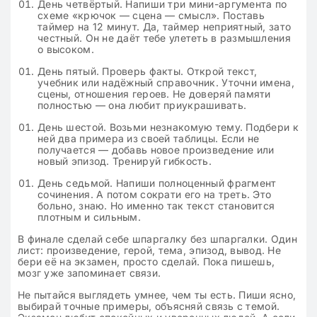
День четвёртый. Напиши три мини-аргумента по
схеме «крючок — сцена — смысл». Поставь
таймер на 12 минут. Да, таймер неприятный, зато
честный. Он не даёт тебе улететь в размышления
о высоком.
День пятый. Проверь факты. Открой текст,
учебник или надёжный справочник. Уточни имена,
сцены, отношения героев. Не доверяй памяти
полностью — она любит приукрашивать.
День шестой. Возьми незнакомую тему. Подбери к
ней два примера из своей таблицы. Если не
получается — добавь новое произведение или
новый эпизод. Тренируй гибкость.
День седьмой. Напиши полноценный фрагмент
сочинения. А потом сократи его на треть. Это
больно, знаю. Но именно так текст становится
плотным и сильным.
В финале сделай себе шпаргалку без шпаргалки. Один
лист: произведение, герой, тема, эпизод, вывод. Не
бери её на экзамен, просто сделай. Пока пишешь,
мозг уже запоминает связи.
Не пытайся выглядеть умнее, чем ты есть. Пиши ясно,
выбирай точные примеры, объясняй связь с темой.