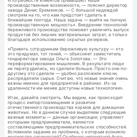
«Потребности клиентов превышают наши
производственные возможности, — пояснил директор
завода Денис Еременков. — С большой надеждой
смотрим на то, что нам предстоит сделать в
ближайшие полгода. Наша задача — выйти на полную
производственную мощность». Внедрение технологий
бережливого производства поможет увеличить выпуск
продуктов без лишних материальных затрат, а только
благодаря использованию скрытых резервов.
«Привить сотрудникам бережливую культуру — кто
это придумал, тот гений, — объясняет заместитель
гендиректора завода Ольга Золотова. — Это
переформатирование мышления. В результате люди
не перетрудились, но сделали больше. Просто они по-
другому это сделали — удобно разложили ключи,
распределили сырье. Считаю, что новые знания очень
важны именно для предприятий в районах. Из-за
удаленности им менее доступны новые технологии».
Итак, давайте смотреть. Мы видим, как происходит
процесс импортозамещения и развитие
отечественного производства кормов для домашних
животных. Но в данном случае выделяем следующие
важные моменты — данные организации, управляют
которыми предприниматели, являются
составляющими предпринимательских способностей.
Вспомнили задание из пробника, с которым возникло
множество сложностей? Особенно непонятной была