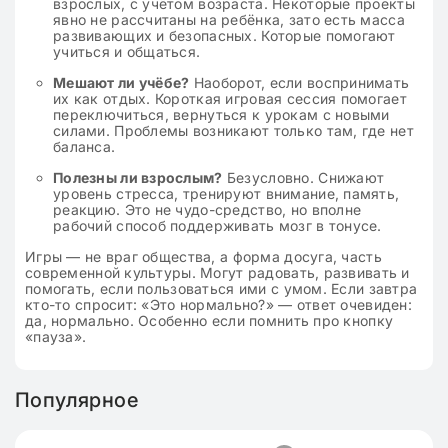
взрослых, с учётом возраста. Некоторые проекты
явно не рассчитаны на ребёнка, зато есть масса
развивающих и безопасных. Которые помогают
учиться и общаться.
Мешают ли учёбе?
Наоборот, если воспринимать
их как отдых. Короткая игровая сессия помогает
переключиться, вернуться к урокам с новыми
силами. Проблемы возникают только там, где нет
баланса.
Полезны ли взрослым?
Безусловно. Снижают
уровень стресса, тренируют внимание, память,
реакцию. Это не чудо-средство, но вполне
рабочий способ поддерживать мозг в тонусе.
Игры — не враг общества, а форма досуга, часть
современной культуры. Могут радовать, развивать и
помогать, если пользоваться ими с умом. Если завтра
кто-то спросит: «Это нормально?» — ответ очевиден:
да, нормально. Особенно если помнить про кнопку
«пауза».
Популярное