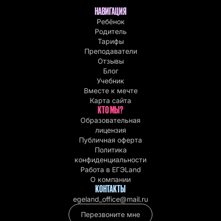
НАВИГАЦИЯ
Ребёнок
Родитель
Тарифы
Преподаватели
Отзывы
Блог
Учебник
Вместе к мечте
Карта сайта
КТО МЫ?
Образовательная
лицензия
Публичная оферта
Политика
конфиденциальности
Работа в EГЭLand
О компании
КОНТАКТЫ
egeland_office@mail.ru
Перезвоните мне