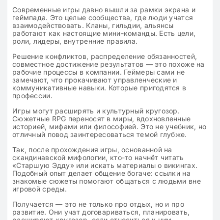
Современные игры давно вышли за рамки экрана и
геймпада. Это целые сообщества, где люди учатся
взаимодействовать. Кланы, гильдии, альянсы
работают как настоящие мини-команды. Есть цели,
роли, лидеры, внутренние правила.
Решение конфликтов, распределение обязанностей,
совместное достижение результатов — это похоже на
рабочие процессы в компании. Геймеры сами не
замечают, что прокачивают управленческие и
коммуникативные навыки. Которые пригодятся в
профессии.
Игры могут расширять и культурный кругозор.
Сюжетные RPG переносят в миры, вдохновленные
историей, мифами или философией. Это не учебник, но
отличный повод заинтересоваться темой глубже.
Так, после прохождения игры, основанной на
скандинавской мифологии, кто-то начнёт читать
«Старшую Эдду» или искать материалы о викингах.
Подобный опыт делает общение богаче: ссылки на
знакомые сюжеты помогают общаться с людьми вне
игровой среды.
Получается — это не только про отдых, но и про
развитие. Они учат договариваться, планировать,
расширяют кругозор, если относиться к ним