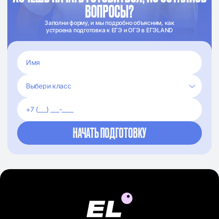
ВОПРОСЫ?
Заполни форму, и мы подробно объясним, как
устроена подготовка к ЕГЭ и ОГЭ в ЕГЭLAND