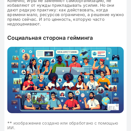
Конечно, игры не заменяют самоорганизацию, не
избавляют от нужды прикладывать усилия. Но они
дают редкую практику: как действовать, когда
времени мало, ресурсов ограничено, а решение нужно
прямо сейчас. И это ценность, которую часто
недооценивают.
Социальная сторона гейминга
**
изображение создано или обработано с помощью
ИИ.