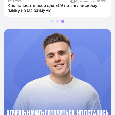
Просмотров: 33 869
17.11.2024
Про
я в ЕГЭ по
Как написать эссе для ЕГЭ по анг
языку на максимум?
ХОЧЕШЬ НАЧАТЬ ГОТОВИТЬСЯ, НО ОСТАЛИСЬ