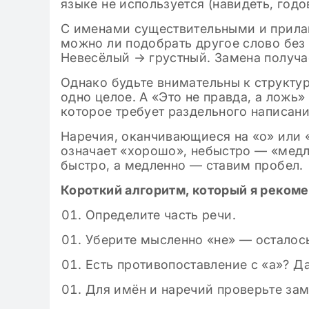
языке не используется (навидеть, годов
С именами существительными и прила
можно ли подобрать другое слово без 
Невесёлый → грустный. Замена получа
Однако будьте внимательны к структу
одно целое. А «Это не правда, а ложь
которое требует раздельного написани
Наречия, оканчивающиеся на «о» или 
означает «хорошо», небыстро — «медле
быстро, а медленно — ставим пробел.
Короткий алгоритм, который я реком
Определите часть речи.
Уберите мысленно «не» — осталось
Есть противопоставление с «а»? Д
Для имён и наречий проверьте за