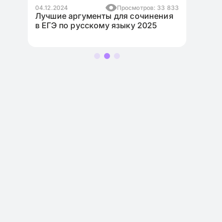
4 904
04.12.2024
Просмотров: 33 833
17.11.2
я
Лучшие аргументы для сочинения
Как н
в ЕГЭ по русскому языку 2025
англи