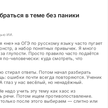
09.11.2024
Просмотров: 14
Клише для итогового сочинени
2024-2025 по литературе в 11
браться в теме без паники
классе: готовые шаблоны
щью ИИ.
я «не» на ОГЭ по русскому языку часто пугает
монстр, а набор понятных привычек. Я много
-за глупости. Просто правило часто подаётся
ся по-человечески: куда смотреть, что
но стирал ответы. Потом начал разбирать
щь: ошибки почти всегда повторяются. Ученик
 А глаз у нас весёлый, но ненадёжный.
е надо учить эту тему как хаос из
ь речи. Потом ищем противопоставление.
 только после этого выбираем — слитно или