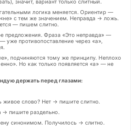
ать), значит, вариант только слитный.
гательными логика меняется. Ориентир —
«не» с тем же значением. Неправда → ложь.
ется — пишем слитно.
ре предложения. Фраза «Это неправда» —
» — уже противопоставление через «а»,
я.
«е», подчиняются тому же принципу. Неплохо
нно». Но как только появляется «а» — не
ендую держать перед глазами:
 живое слово? Нет → пишите слитно.
а → пишите раздельно.
мену синонимом. Получилось → слитно.