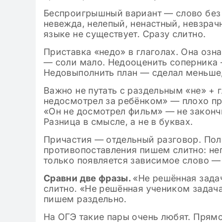
Беспроигрышный вариант — слово без «
невежда, нелепый, ненастный, невзрач
языке не существует. Сразу слитно.
Приставка «недо» в глаголах. Она озн
— соли мало. Недооценить соперника 
Недовыполнить план — сделал меньше,
Важно не путать с раздельным «не» + 
недосмотрел за ребёнком» — плохо при
«Он не досмотрел фильм» — не закончи
Разница в смысле, а не в буквах.
Причастия — отдельный разговор. Пол
противопоставления пишем слитно: неп
только появляется зависимое слово —
Сравни две фразы.
«Не решённая задач
слитно. «Не решённая учеником задач
пишем раздельно.
На ОГЭ такие пары очень любят. Прям