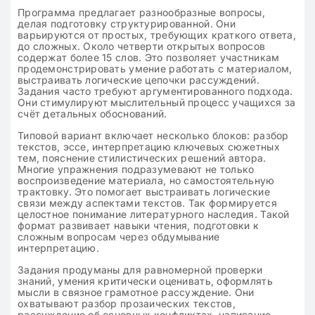
Программа предлагает разнообразные вопросы,
делая подготовку структурированной. Они
варьируются от простых, требующих краткого ответа,
до сложных. Около четверти открытых вопросов
содержат более 15 слов. Это позволяет участникам
продемонстрировать умение работать с материалом,
выстраивать логические цепочки рассуждений.
Задания часто требуют аргументированного подхода.
Они стимулируют мыслительный процесс учащихся за
счёт детальных обоснований.
Типовой вариант включает несколько блоков: разбор
текстов, эссе, интерпретацию ключевых сюжетных
тем, пояснение стилистических решений автора.
Многие упражнения подразумевают не только
воспроизведение материала, но самостоятельную
трактовку. Это помогает выстраивать логические
связи между аспектами текстов. Так формируется
целостное понимание литературного наследия. Такой
формат развивает навыки чтения, подготовки к
сложным вопросам через обдумывание
интерпретацию.
Задания продуманы для равномерной проверки
знаний, умения критически оценивать, оформлять
мысли в связное грамотное рассуждение. Они
охватывают разбор прозаических текстов,
рассуждение об основных конфликтах, написание