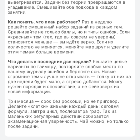
выветривается. Задачи без теории превращаются в
угадывание. Смешивайте оба подхода в каждом
занятии.
Как понять, что план работает?
Раз в неделю
решайте смешанный набор заданий из разных тем.
Сравнивайте не только баллы, но и типы ошибок. Если
«красных» тем (тех, где вы совсем не уверены)
становится меньше — вы идёте верно. Если их
количество не меняется, меняйте маршрут и уделите
этим темам больше времени.
Что делать в последние две недели?
Решайте целые
варианты по таймеру, повторяйте слабые места по
вашему журналу ошибок и берегите сон. Новые
огромные темы лучше не открывать — толку от них за
две недели будет мало, а стресс добавится. Мозгу
нужен порядок и спокойствие, а не фейерверк из
новой информации.
Три месяца — срок без роскоши, но не приговор.
Делайте «клетки» живыми каждый день: сегодня
формула, завтра цикл, послезавтра граф. Так из
маленьких регулярных действий собирается
экзаменационная уверенность. Чай можно, но только
после задачи.