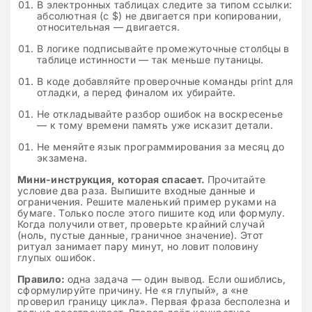
В электронных таблицах следите за типом ссылки:
абсолютная (с $) не двигается при копировании,
относительная — двигается.
В логике подписывайте промежуточные столбцы в
таблице истинности — так меньше путаницы.
В коде добавляйте проверочные команды print для
отладки, а перед финалом их убирайте.
Не откладывайте разбор ошибок на воскресенье
— к тому времени память уже исказит детали.
Не меняйте язык программирования за месяц до
экзамена.
Мини-инструкция, которая спасает.
Прочитайте
условие два раза. Выпишите входные данные и
ограничения. Решите маленький пример руками на
бумаге. Только после этого пишите код или формулу.
Когда получили ответ, проверьте крайний случай
(ноль, пустые данные, граничное значение). Этот
ритуал занимает пару минут, но ловит половину
глупых ошибок.
Правило:
одна задача — один вывод. Если ошиблись,
сформулируйте причину. Не «я глупый», а «не
проверил границу цикла». Первая фраза бесполезна и