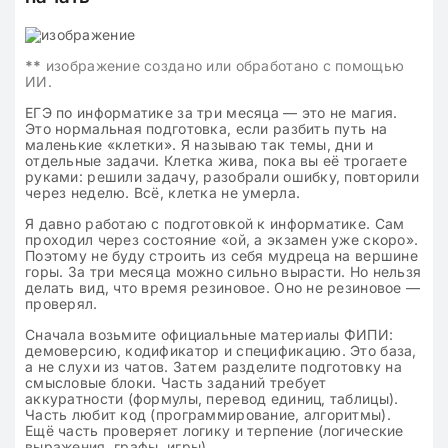
**
изображение создано или обработано с помощью
ИИ.
ЕГЭ по информатике за три месяца — это не магия.
Это нормальная подготовка, если разбить путь на
маленькие «клетки». Я называю так темы, дни и
отдельные задачи. Клетка жива, пока вы её трогаете
руками: решили задачу, разобрали ошибку, повторили
через неделю. Всё, клетка не умерла.
Я давно работаю с подготовкой к информатике. Сам
проходил через состояние «ой, а экзамен уже скоро».
Поэтому не буду строить из себя мудреца на вершине
горы. За три месяца можно сильно вырасти. Но нельзя
делать вид, что время резиновое. Оно не резиновое —
проверял.
Сначала возьмите официальные материалы ФИПИ:
демоверсию, кодификатор и спецификацию. Это база,
а не слухи из чатов. Затем разделите подготовку на
смысловые блоки. Часть заданий требует
аккуратности (формулы, перевод единиц, таблицы).
Часть любит код (программирование, алгоритмы).
Ещё часть проверяет логику и терпение (логические
выражения, графы, игры).