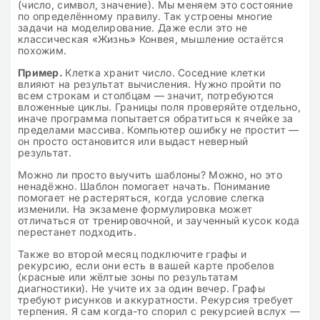
(число, символ, значение). Мы меняем это состояние
по определённому правилу. Так устроены многие
задачи на моделирование. Даже если это не
классическая «Жизнь» Конвея, мышление остаётся
похожим.
Пример.
Клетка хранит число. Соседние клетки
влияют на результат вычисления. Нужно пройти по
всем строкам и столбцам — значит, потребуются
вложенные циклы. Границы поля проверяйте отдельно,
иначе программа попытается обратиться к ячейке за
пределами массива. Компьютер ошибку не простит —
он просто остановится или выдаст неверный
результат.
Можно ли просто выучить шаблоны? Можно, но это
ненадёжно. Шаблон помогает начать. Понимание
помогает не растеряться, когда условие слегка
изменили. На экзамене формулировка может
отличаться от тренировочной, и заученный кусок кода
перестанет подходить.
Также во второй месяц подключите графы и
рекурсию, если они есть в вашей карте пробелов
(красные или жёлтые зоны по результатам
диагностики). Не учите их за один вечер. Графы
требуют рисунков и аккуратности. Рекурсия требует
терпения. Я сам когда-то спорил с рекурсией вслух —