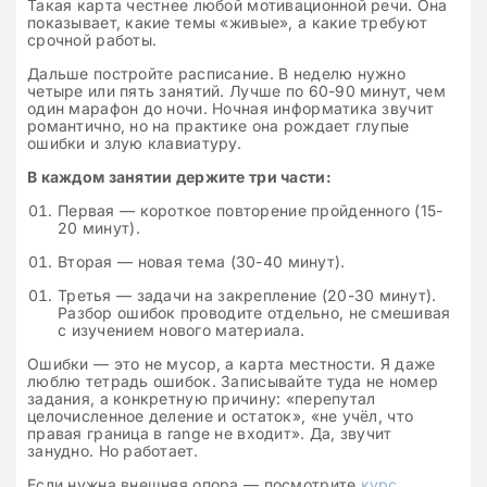
Такая карта честнее любой мотивационной речи. Она
показывает, какие темы «живые», а какие требуют
срочной работы.
Дальше постройте расписание. В неделю нужно
четыре или пять занятий. Лучше по 60-90 минут, чем
один марафон до ночи. Ночная информатика звучит
романтично, но на практике она рождает глупые
ошибки и злую клавиатуру.
В каждом занятии держите три части:
Первая — короткое повторение пройденного (15-
20 минут).
Вторая — новая тема (30-40 минут).
Третья — задачи на закрепление (20-30 минут).
Разбор ошибок проводите отдельно, не смешивая
с изучением нового материала.
Ошибки — это не мусор, а карта местности. Я даже
люблю тетрадь ошибок. Записывайте туда не номер
задания, а конкретную причину: «перепутал
целочисленное деление и остаток», «не учёл, что
правая граница в range не входит». Да, звучит
занудно. Но работает.
Если нужна внешняя опора — посмотрите
курс