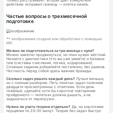
только расстраивает. Вторая даёт конкретное
действие: исправил границу — клетка ожила.
Частые вопросы о трехмесячной
подготовке
**
изображение создано или обработано с помощью
ИИ.
Можно ли подготовиться за три месяца с нуля?
Можно заметно продвинуться, но план нужен жёсткий.
Начните с диагностики (что вы уже умеете) и базовых
тем (системы счисления, логика, кодирование).
Сложные задания добавляйте постепенно, без рывков.
Честность перед собой здесь важнее бравады.
Сколько задач решать каждый день?
Лучше меньше,
но с полным разбором. Пять понятых задач полезнее
двадцати просмотренных с ответами. Если день
тяжёлый, сделайте хотя бы короткое повторение
пройденного — «клетка» должна дышать, а не
задыхаться от перегрузки.
Нужно ли учить теорию отдельно?
Да, но короткими
порциями по 20–30 минут. Теория без задач быстро