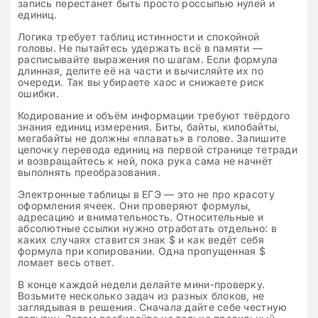
запись перестанет быть просто россыпью нулей и
единиц.
Логика требует таблиц истинности и спокойной
головы. Не пытайтесь удержать всё в памяти —
расписывайте выражения по шагам. Если формула
длинная, делите её на части и вычисляйте их по
очереди. Так вы убираете хаос и снижаете риск
ошибки.
Кодирование и объём информации требуют твёрдого
знания единиц измерения. Биты, байты, килобайты,
мегабайты не должны «плавать» в голове. Запишите
цепочку перевода единиц на первой странице тетради
и возвращайтесь к ней, пока рука сама не начнёт
выполнять преобразования.
Электронные таблицы в ЕГЭ — это не про красоту
оформления ячеек. Они проверяют формулы,
адресацию и внимательность. Относительные и
абсолютные ссылки нужно отработать отдельно: в
каких случаях ставится знак $ и как ведёт себя
формула при копировании. Одна пропущенная $
ломает весь ответ.
В конце каждой недели делайте мини-проверку.
Возьмите несколько задач из разных блоков, не
заглядывая в решения. Сначала дайте себе честную