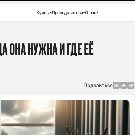
Курсы
Преподаватели
О нас
А ОНА НУЖНА И ГДЕ ЕЁ
Поделиться
Просмотров: 144 950
04.12.2024
Просмотров: 3
вого сочинения
Лучшие аргументы для сочине
ературе в 11
в ЕГЭ по русскому языку 2025