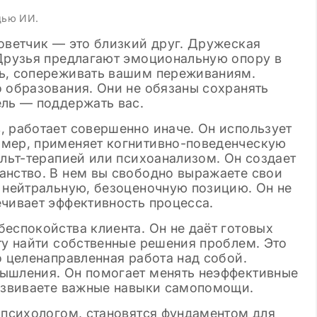
щью ИИ.
оветчик — это близкий друг. Дружеская
 Друзья предлагают эмоциональную опору в
ть, сопереживать вашим переживаниям.
 образования. Они не обязаны сохранять
ель — поддержать вас.
, работает совершенно иначе. Он использует
имер, применяет когнитивно-поведенческую
альт-терапией или психоанализом. Он создает
анство. В нем вы свободно выражаете свои
т нейтральную, безоценочную позицию. Он не
ечивает эффективность процесса.
еспокойства клиента. Он не даёт готовых
ту найти собственные решения проблем. Это
о целенаправленная работа над собой.
ышления. Он помогает менять неэффективные
развиваете важные навыки самопомощи.
 психологом, становятся фундаментом для