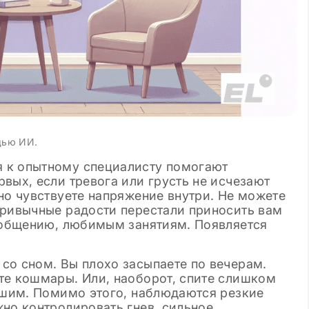
щью ИИ.
 к опытному специалисту помогают
вых, если тревога или грусть не исчезают
но чувствуете напряжение внутри. Не можете
привычные радости перестали приносить вам
, общению, любимым занятиям. Появляется
со сном. Вы плохо засыпаете по вечерам.
те кошмары. Или, наоборот, спите слишком
увшим. Помимо этого, наблюдаются резкие
но контролировать гнев, сильное