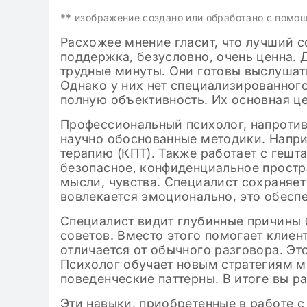
**
изображение создано или обработано с помо
Расхожее мнение гласит, что лучший с
поддержка, безусловно, очень ценна.
трудные минуты. Они готовы выслуша
Однако у них нет специализированного
полную объективность. Их основная ц
Профессиональный психолог, напротив
научно обоснованные методики. Напр
терапию (КПТ). Также работает с гешт
безопасное, конфиденциальное простр
мысли, чувства. Специалист сохраняе
вовлекается эмоционально, это обесп
Специалист видит глубинные причины б
советов. Вместо этого помогает клиен
отличается от обычного разговора. Эт
Психолог обучает новым стратегиям м
поведенческие паттерны. В итоге вы 
Эти навыки, приобретенные в работе с