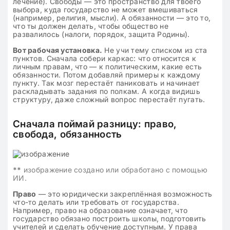
лечение). Свободы — это пространство для твоего
выбора, куда государство не может вмешиваться
(например, религия, мысли). А обязанности — это то,
что ты должен делать, чтобы общество не
развалилось (налоги, порядок, защита Родины).
Вот рабочая установка.
Не учи тему списком из ста
пунктов. Сначала собери каркас: что относится к
личным правам, что — к политическим, какие есть
обязанности. Потом добавляй примеры к каждому
пункту. Так мозг перестаёт паниковать и начинает
раскладывать задания по полкам. А когда видишь
структуру, даже сложный вопрос перестаёт пугать.
Сначала поймай разницу: право,
свобода, обязанность
**
изображение создано или обработано с помощью
ИИ.
Право
— это юридически закреплённая возможность
что-то делать или требовать от государства.
Например, право на образование означает, что
государство обязано построить школы, подготовить
учителей и сделать обучение доступным. У права