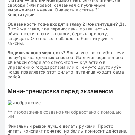
Митинг — это личное право?
Нет. Это политическая
свобода (или право), связанная с публичным
выражением мнения. Она есть в статье 31
Конституции.
Обязанности тоже входят в главу 2 Конституции?
Да.
В той же главе, где перечислены права, есть и
обязанности: платить налоги, беречь природу,
защищать Отечество, соблюдать Конституцию и
законы.
Видишь закономерность?
Большинство ошибок лечит
не зубрёжка длинных списков. Их лечит один вопрос:
«К какой сфере это относится — к участию в
управлению государством или к чему-то другому?»
Когда появляется этот фильтр, путаница уходит сама
собой.
Мини-тренировка перед экзаменом
**
изображение создано или обработано с помощью
ИИ.
Финальный рывок лучше делать руками. Просто
читать конспект приятно, но баллы приносит действие.