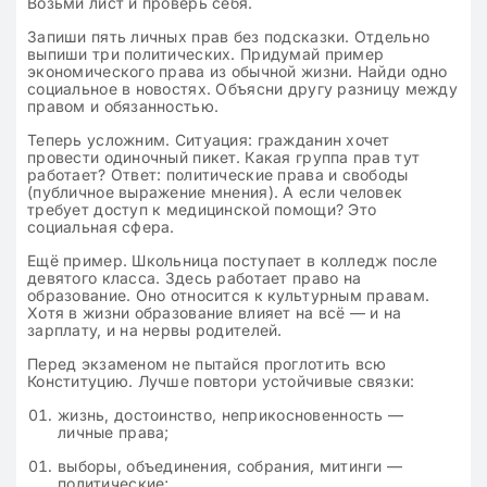
Возьми лист и проверь себя.
Запиши пять личных прав без подсказки. Отдельно
выпиши три политических. Придумай пример
экономического права из обычной жизни. Найди одно
социальное в новостях. Объясни другу разницу между
правом и обязанностью.
Теперь усложним. Ситуация: гражданин хочет
провести одиночный пикет. Какая группа прав тут
работает? Ответ: политические права и свободы
(публичное выражение мнения). А если человек
требует доступ к медицинской помощи? Это
социальная сфера.
Ещё пример. Школьница поступает в колледж после
девятого класса. Здесь работает право на
образование. Оно относится к культурным правам.
Хотя в жизни образование влияет на всё — и на
зарплату, и на нервы родителей.
Перед экзаменом не пытайся проглотить всю
Конституцию. Лучше повтори устойчивые связки:
жизнь, достоинство, неприкосновенность —
личные права;
выборы, объединения, собрания, митинги —
политические;