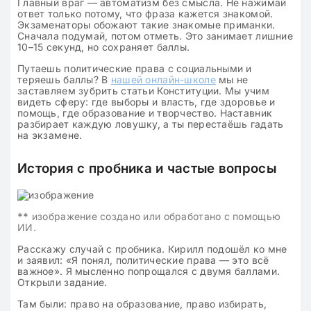
Главный враг — автоматизм без смысла. Не нажимай
ответ только потому, что фраза кажется знакомой.
Экзаменаторы обожают такие знакомые приманки.
Сначала подумай, потом отметь. Это занимает лишние
10–15 секунд, но сохраняет баллы.
Путаешь политические права с социальными и
теряешь баллы? В
нашей онлайн-школе
мы не
заставляем зубрить статьи Конституции. Мы учим
видеть сферу: где выборы и власть, где здоровье и
помощь, где образование и творчество. Наставник
разбирает каждую ловушку, а ты перестаёшь гадать
на экзамене.
История с пробника и частые вопросы
**
изображение создано или обработано с помощью
ИИ.
Расскажу случай с пробника. Кирилл подошёл ко мне
и заявил: «Я понял, политические права — это всё
важное». Я мысленно попрощался с двумя баллами.
Открыли задание.
Там были: право на образование, право избирать,