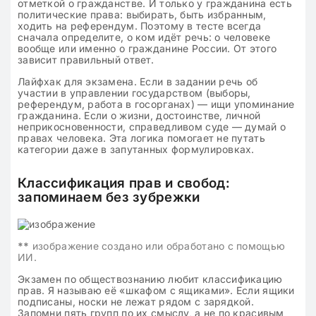
отметкой о гражданстве. И только у гражданина есть
политические права: выбирать, быть избранным,
ходить на референдум. Поэтому в тесте всегда
сначала определите, о ком идёт речь: о человеке
вообще или именно о гражданине России. От этого
зависит правильный ответ.
Лайфхак для экзамена. Если в задании речь об
участии в управлении государством (выборы,
референдум, работа в госорганах) — ищи упоминание
гражданина. Если о жизни, достоинстве, личной
неприкосновенности, справедливом суде — думай о
правах человека. Эта логика помогает не путать
категории даже в запутанных формулировках.
Классификация прав и свобод:
запоминаем без зубрежки
**
изображение создано или обработано с помощью
ИИ.
Экзамен по обществознанию любит классификацию
прав. Я называю её «шкафом с ящиками». Если ящики
подписаны, носки не лежат рядом с зарядкой.
Запомни пять групп по их смыслу, а не по красивым