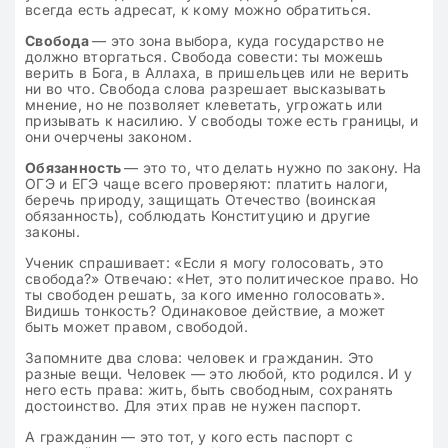
всегда есть адресат, к кому можно обратиться.
Свобода
— это зона выбора, куда государство не
должно вторгаться. Свобода совести: ты можешь
верить в Бога, в Аллаха, в пришельцев или не верить
ни во что. Свобода слова разрешает высказывать
мнение, но не позволяет клеветать, угрожать или
призывать к насилию. У свободы тоже есть границы, и
они очерчены законом.
Обязанность
— это то, что делать нужно по закону. На
ОГЭ и ЕГЭ чаще всего проверяют: платить налоги,
беречь природу, защищать Отечество (воинская
обязанность), соблюдать Конституцию и другие
законы.
Ученик спрашивает: «Если я могу голосовать, это
свобода?» Отвечаю: «Нет, это политическое право. Но
ты свободен решать, за кого именно голосовать».
Видишь тонкость? Одинаковое действие, а может
быть может правом, свободой.
Запомните два слова: человек и гражданин. Это
разные вещи. Человек — это любой, кто родился. И у
него есть права: жить, быть свободным, сохранять
достоинство. Для этих прав не нужен паспорт.
А гражданин — это тот, у кого есть паспорт с