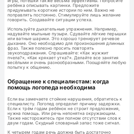
игры, потешки также весьма эффективны. Попросите
ребёнка описывать картинки. Предложите
придумывать короткие истории по ним. Важно не
поправлять постоянно. Стимулируйте лишь желание
говорить. Создавайте ситуации успеха.
Используйте дыхательные упражнения. Например,
надувайте мыльные пузыри. Сдувайте лёгкие перышки
или ватные шарики. Это хорошо тренирует речевое
дыхание. Оно необходимо для произношения длинных
фраз. Также полезно просить повторять
звукоподражания. Спрашивайте: «Как жужжит
пчела?», «Как крякает утка?». Делайте все занятия
весёлыми и очень разнообразными. Поощряйте любую
попытку к общению.
Обращение к специалистам: когда
помощь логопеда необходима
Если вы замечаете стойкие нарушения, обратитесь к
специалисту. Логопед определит причину задержки.
Если к трём годам ребёнок не строит предложения,
нужна помощь. Или речь непонятна окружающим.
Также насторожитесь при полном отсутствии слов к
двум годам. Скудный словарный запас тоже сигнал.
К четырем годам речь должна быть достаточно