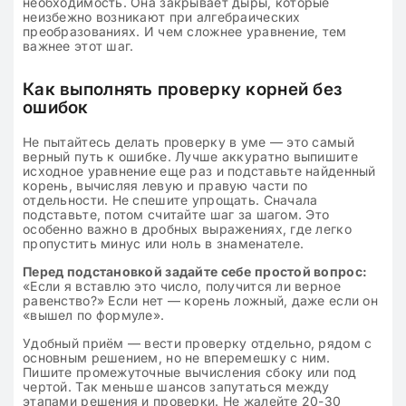
необходимость. Она закрывает дыры, которые
неизбежно возникают при алгебраических
преобразованиях. И чем сложнее уравнение, тем
важнее этот шаг.
Как выполнять проверку корней без
ошибок
Не пытайтесь делать проверку в уме — это самый
верный путь к ошибке. Лучше аккуратно выпишите
исходное уравнение еще раз и подставьте найденный
корень, вычисляя левую и правую части по
отдельности. Не спешите упрощать. Сначала
подставьте, потом считайте шаг за шагом. Это
особенно важно в дробных выражениях, где легко
пропустить минус или ноль в знаменателе.
Перед подстановкой задайте себе простой вопрос:
«Если я вставлю это число, получится ли верное
равенство?» Если нет — корень ложный, даже если он
«вышел по формуле».
Удобный приём — вести проверку отдельно, рядом с
основным решением, но не вперемешку с ним.
Пишите промежуточные вычисления сбоку или под
чертой. Так меньше шансов запутаться между
этапами решения и проверки. Не жалейте 20-30