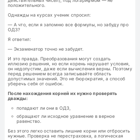
действительных чисел), под логарифмом — не
положительного.
Однажды на курсах ученик спросил:
— А что, если я запомню все формулы, но забуду про
ОДЗ?
Я ответил:
— Экзаменатор точно не забудет.
И это правда. Преобразования могут создать
иллюзию решения, но если корень нарушает условия,
он недопустим, даже если вычисления верны. Поэтому
перед решением всегда записывайте область
допустимых значений. Это не бюрократия, а способ
уберечь себя от ошибок.
После нахождения корней их нужно проверять
дважды:
попадают ли они в ОДЗ,
обращают ли исходное уравнение в верное
равенство.
Без этого легко оставить лишние корни или отбросить
нужные. Проверка не перестраховка, а логическая