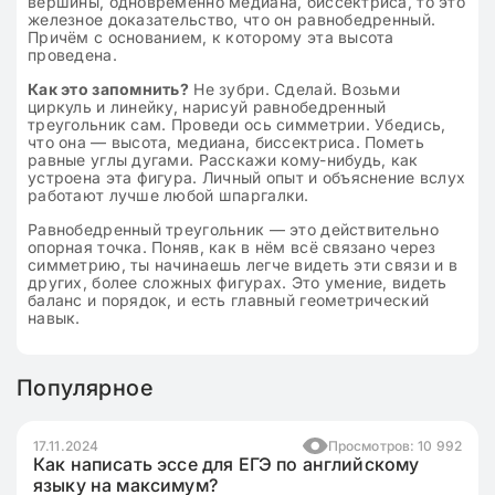
вершины, одновременно медиана, биссектриса, то это
железное доказательство, что он равнобедренный.
Причём с основанием, к которому эта высота
проведена.
Как это запомнить?
Не зубри. Сделай. Возьми
циркуль и линейку, нарисуй равнобедренный
треугольник сам. Проведи ось симметрии. Убедись,
что она — высота, медиана, биссектриса. Пометь
равные углы дугами. Расскажи кому-нибудь, как
устроена эта фигура. Личный опыт и объяснение вслух
работают лучше любой шпаргалки.
Равнобедренный треугольник — это действительно
опорная точка. Поняв, как в нём всё связано через
симметрию, ты начинаешь легче видеть эти связи и в
других, более сложных фигурах. Это умение, видеть
баланс и порядок, и есть главный геометрический
навык.
Популярное
17.11.2024
Просмотров: 10 992
Как написать эссе для ЕГЭ по английскому
языку на максимум?