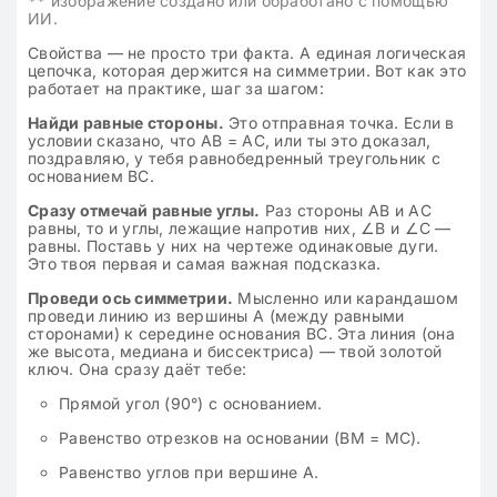
**
изображение создано или обработано с помощью
ИИ.
Свойства — не просто три факта. А единая логическая
цепочка, которая держится на симметрии. Вот как это
работает на практике, шаг за шагом:
Найди равные стороны.
Это отправная точка. Если в
условии сказано, что AB = AC, или ты это доказал,
поздравляю, у тебя равнобедренный треугольник с
основанием BC.
Сразу отмечай равные углы.
Раз стороны AB и AC
равны, то и углы, лежащие напротив них, ∠B и ∠C —
равны. Поставь у них на чертеже одинаковые дуги.
Это твоя первая и самая важная подсказка.
Проведи ось симметрии.
Мысленно или карандашом
проведи линию из вершины A (между равными
сторонами) к середине основания BC. Эта линия (она
же высота, медиана и биссектриса) — твой золотой
ключ. Она сразу даёт тебе:
Прямой угол (90°) с основанием.
Равенство отрезков на основании (BM = MC).
Равенство углов при вершине A.