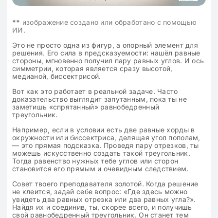
**
изображение создано или обработано с помощью
ИИ.
Это не просто одна из фигур, а опорный элемент для
решения. Его сила в предсказуемости: нашёл равные
стороны, мгновенно получил пару равных углов. И ось
симметрии, которая является сразу высотой,
медианой, биссектрисой.
Вот как это работает в реальной задаче. Часто
доказательство выглядит запутанным, пока ты не
заметишь «спрятанный» равнобедренный
треугольник.
Например, если в условии есть две равные хорды в
окружности или биссектриса, делящая угол пополам,
— это прямая подсказка. Проведя пару отрезков, ты
можешь искусственно создать такой треугольник.
Тогда равенство нужных тебе углов или сторон
становится его прямым и очевидным следствием.
Совет твоего преподавателя золотой. Когда решение
не клеится, задай себе вопрос: «Где здесь можно
увидеть два равных отрезка или два равных угла?».
Найдя их и соединив, ты, скорее всего, и получишь
свой равнобедренный треугольник. Он станет тем