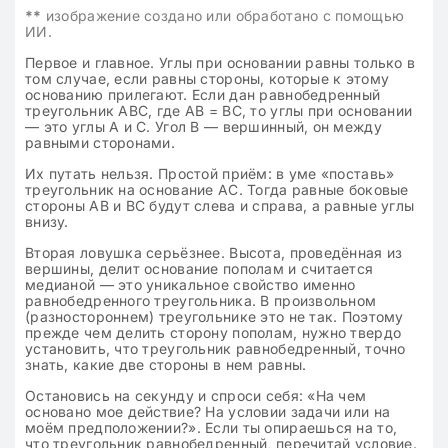
**
изображение создано или обработано с помощью
ИИ.
Первое и главное. Углы при основании равны только в
том случае, если равны стороны, которые к этому
основанию прилегают. Если дан равнобедренный
треугольник ABC, где AB = BC, то углы при основании
— это углы A и C. Угол B — вершинный, он между
равными сторонами.
Их путать нельзя. Простой приём: в уме «поставь»
треугольник на основание AC. Тогда равные боковые
стороны AB и BC будут слева и справа, а равные углы
внизу.
Вторая ловушка серьёзнее. Высота, проведённая из
вершины, делит основание пополам и считается
медианой — это уникальное свойство именно
равнобедренного треугольника. В произвольном
(разностороннем) треугольнике это не так. Поэтому
прежде чем делить сторону пополам, нужно твердо
установить, что треугольник равнобедренный, точно
знать, какие две стороны в нем равны.
Остановись на секунду и спроси себя: «На чем
основано мое действие? На условии задачи или на
моём предположении?». Если ты опираешься на то,
что треугольник равнобедренный, перечитай условие.