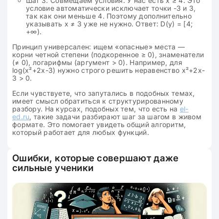
Шаг 3. Совмещаем условия. У нас есть x ≥ 4. Это
условие автоматически исключает точки -3 и 3,
так как они меньше 4. Поэтому дополнительно
указывать x ≠ 3 уже не нужно. Ответ: D(y) = [4;
+∞).
Принцип универсален: ищем «опасные» места —
корни четной степени (подкоренное ≥ 0), знаменатели
(≠ 0), логарифмы (аргумент > 0). Например, для
log(x²+2x-3) нужно строго решить неравенство x²+2x-
3 > 0.
Если чувствуете, что запутались в подобных темах,
имеет смысл обратиться к структурированному
разбору. На курсах, подобных тем, что есть на
el-
ed.ru
, такие задачи разбирают шаг за шагом в живом
формате. Это помогает увидеть общий алгоритм,
который работает для любых функций.
Ошибки, которые совершают даже
сильные ученики