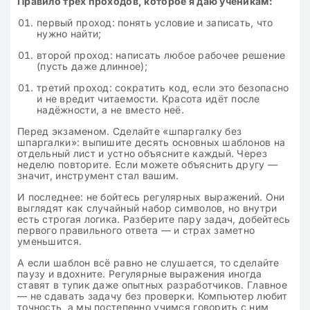
Правило трёх проходов, которое я даю ученикам:
первый проход: понять условие и записать, что
нужно найти;
второй проход: написать любое рабочее решение
(пусть даже длинное);
третий проход: сократить код, если это безопасно
и не вредит читаемости. Красота идёт после
надёжности, а не вместо неё.
Перед экзаменом. Сделайте «шпаргалку без
шпаргалки»: выпишите десять основных шаблонов на
отдельный лист и устно объясните каждый. Через
неделю повторите. Если можете объяснить другу —
значит, инструмент стал вашим.
И последнее: не бойтесь регулярных выражений. Они
выглядят как случайный набор символов, но внутри
есть строгая логика. Разберите пару задач, добейтесь
первого правильного ответа — и страх заметно
уменьшится.
А если шаблон всё равно не слушается, то сделайте
паузу и вдохните. Регулярные выражения иногда
ставят в тупик даже опытных разработчиков. Главное
— не сдавать задачу без проверки. Компьютер любит
точность, а мы постепенно учимся говорить с ним