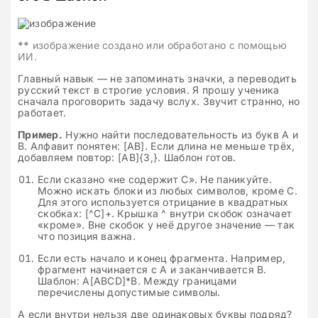
**
изображение создано или обработано с помощью
ИИ.
Главный навык — не запоминать значки, а переводить
русский текст в строгие условия. Я прошу ученика
сначала проговорить задачу вслух. Звучит странно, но
работает.
Пример.
Нужно найти последовательность из букв A и
B. Алфавит понятен: [AB]. Если длина не меньше трёх,
добавляем повтор: [AB]{3,}. Шаблон готов.
Если сказано «не содержит C». Не паникуйте.
Можно искать блоки из любых символов, кроме C.
Для этого используется отрицание в квадратных
скобках: [^C]+. Крышка ^ внутри скобок означает
«кроме». Вне скобок у неё другое значение — так
что позиция важна.
Если есть начало и конец фрагмента. Например,
фрагмент начинается с A и заканчивается B.
Шаблон: A[ABCD]*B. Между границами
перечислены допустимые символы.
А если внутри нельзя две одинаковых буквы подряд?