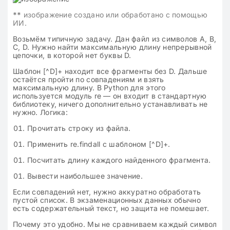
**
изображение создано или обработано с помощью
ИИ.
Возьмём типичную задачу. Дан файл из символов A, B,
C, D. Нужно найти максимальную длину непрерывной
цепочки, в которой нет буквы D.
Шаблон [^D]+ находит все фрагменты без D. Дальше
остаётся пройти по совпадениям и взять
максимальную длину. В Python для этого
используется модуль re — он входит в стандартную
библиотеку, ничего дополнительно устанавливать не
нужно. Логика:
Прочитать строку из файла.
Применить re.findall с шаблоном [^D]+.
Посчитать длину каждого найденного фрагмента.
Вывести наибольшее значение.
Если совпадений нет, нужно аккуратно обработать
пустой список. В экзаменационных данных обычно
есть содержательный текст, но защита не помешает.
Почему это удобно. Мы не сравниваем каждый символ