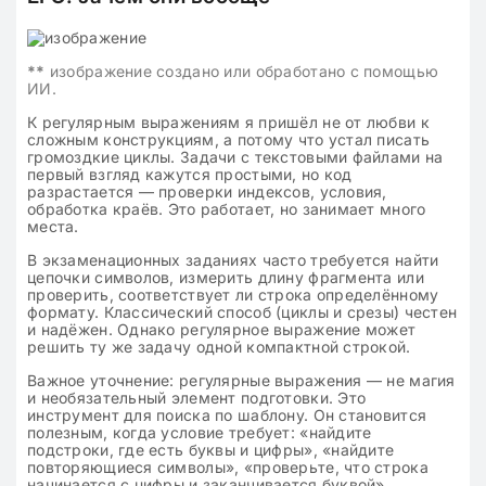
**
изображение создано или обработано с помощью
ИИ.
К регулярным выражениям я пришёл не от любви к
сложным конструкциям, а потому что устал писать
громоздкие циклы. Задачи с текстовыми файлами на
первый взгляд кажутся простыми, но код
разрастается — проверки индексов, условия,
обработка краёв. Это работает, но занимает много
места.
В экзаменационных заданиях часто требуется найти
цепочки символов, измерить длину фрагмента или
проверить, соответствует ли строка определённому
формату. Классический способ (циклы и срезы) честен
и надёжен. Однако регулярное выражение может
решить ту же задачу одной компактной строкой.
Важное уточнение: регулярные выражения — не магия
и необязательный элемент подготовки. Это
инструмент для поиска по шаблону. Он становится
полезным, когда условие требует: «найдите
подстроки, где есть буквы и цифры», «найдите
повторяющиеся символы», «проверьте, что строка
начинается с цифры и заканчивается буквой».