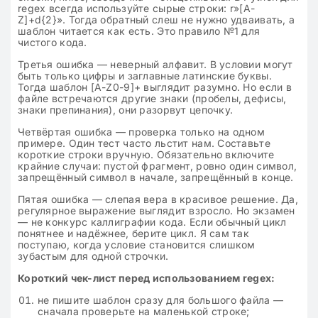
regex всегда используйте сырые строки: r»[A-
Z]+d{2}». Тогда обратный слеш не нужно удваивать, а
шаблон читается как есть. Это правило №1 для
чистого кода.
Третья ошибка — неверный алфавит. В условии могут
быть только цифры и заглавные латинские буквы.
Тогда шаблон [A-Z0-9]+ выглядит разумно. Но если в
файле встречаются другие знаки (пробелы, дефисы,
знаки препинания), они разорвут цепочку.
Четвёртая ошибка — проверка только на одном
примере. Один тест часто льстит нам. Составьте
короткие строки вручную. Обязательно включите
крайние случаи: пустой фрагмент, ровно один символ,
запрещённый символ в начале, запрещённый в конце.
Пятая ошибка — слепая вера в красивое решение. Да,
регулярное выражение выглядит взросло. Но экзамен
— не конкурс каллиграфии кода. Если обычный цикл
понятнее и надёжнее, берите цикл. Я сам так
поступаю, когда условие становится слишком
зубастым для одной строчки.
Короткий чек-лист перед использованием regex:
не пишите шаблон сразу для большого файла —
сначала проверьте на маленькой строке;