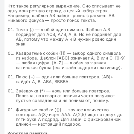
Что такое регулярное выражение. Оно описывает не
одну конкретную строку, а целый набор строк.
Например, шаблон AB найдёт ровно фрагмент AB.
Никакого фокуса — просто поиск текста.
Точка (.) — любой один символ. Шаблон A.B
подойдёт для ACB, A7B, A_B. Но не подойдёт для
AB, потому что между A и B нужен ровно один
знак.
Квадратные скобки ([]) — выбор одного символа
из набора. Шаблон [ABC] означает A, B или C. [0-9]
— любая цифра. [A-Z] — любая заглавная
латинская буква (если файл содержит латиницу).
Плюс (+) — один или больше повторов. [AB]+
найдёт A, B, ABA, BBBBA.
Звёздочка (*) — ноль или больше повторов.
Полезна, но коварна: новички часто получают
пустые совпадения и не понимают, почему.
Фигурные скобки ({}) — точное количество
повторов. A{3} ищет AAA. A{2,5} ищет от двух до
пяти букв A подряд. Для задач с фиксированной
длиной — настоящий подарок.
Короткая памятка: