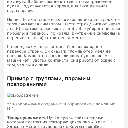
вручную. Шаблон сам делит текст по запрещённой
букве. Код становится короче, а логика решения
видна сразу.
Нюанс. Если в файле есть символ перевода строки, он
тоже считается символом. Часто строку читают через
.read() и затем применяют .strip(). Это убирает лишние
пробелы и переносы по краям. Внутренние символы (в
середине строки) остаются на месте.
Я видел, как ученик потерял балл из-за одного
переноса строки. Он сказал: «Компьютер меня не
понял». Компьютер понял слишком буквально. У
машин нет чувства контекста, они работают ровно с
тем, что вы им дали.
Пример с группами, парами и
повторениями
**
изображение создано или обработано с помощью
ИИ.
Теперь усложним.
Пусть нужно найти цепочки,
которые состоят из повторяющихся пар AB или CD.
Здесь помогает группировка. Круглые скобки