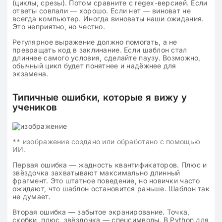
(циклы, срезы). Потом сравните с regex-версией. Если
ответы совпали — хорошо. Если нет — виноват не
всегда компьютер. Иногда виноваты наши ожидания.
Это неприятно, но честно.
Регулярное выражение должно помогать, а не
превращать код в заклинание. Если шаблон стал
длиннее самого условия, сделайте паузу. Возможно,
обычный цикл будет понятнее и надёжнее для
экзамена.
Типичные ошибки, которые я вижу у
учеников
**
изображение создано или обработано с помощью
ИИ.
Первая ошибка — жадность квантификаторов. Плюс и
звёздочка захватывают максимально длинный
фрагмент. Это штатное поведение, но новички часто
ожидают, что шаблон остановится раньше. Шаблон так
не думает.
Вторая ошибка — забытое экранирование. Точка,
скобки, плюс, звёздочка — спецсимволы. В Python для