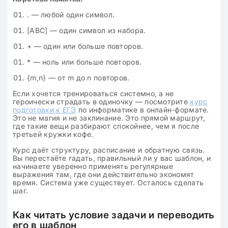
. — любой один символ.
[ABC] — один символ из набора.
+ — один или больше повторов.
* — ноль или больше повторов.
{m,n} — от m до n повторов.
Если хочется тренироваться системно, а не
героически страдать в одиночку — посмотрите
курс
подготовки к ЕГЭ
по информатике в онлайн-формате.
Это не магия и не заклинание. Это прямой маршрут,
где такие вещи разбирают спокойнее, чем я после
третьей кружки кофе.
Курс даёт структуру, расписание и обратную связь.
Вы перестаёте гадать, правильный ли у вас шаблон, и
начинаете уверенно применять регулярные
выражения там, где они действительно экономят
время. Система уже существует. Осталось сделать
шаг.
Как читать условие задачи и переводить
его в шаблон