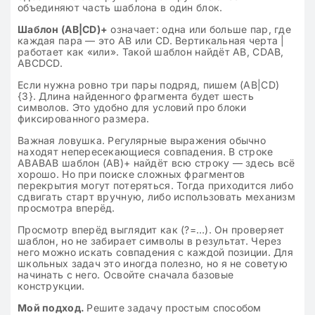
объединяют часть шаблона в один блок.
Шаблон (AB|CD)+
означает: одна или больше пар, где
каждая пара — это AB или CD. Вертикальная черта |
работает как «или». Такой шаблон найдёт AB, CDAB,
ABCDCD.
Если нужна ровно три пары подряд, пишем (AB|CD)
{3}. Длина найденного фрагмента будет шесть
символов. Это удобно для условий про блоки
фиксированного размера.
Важная ловушка. Регулярные выражения обычно
находят непересекающиеся совпадения. В строке
ABABAB шаблон (AB)+ найдёт всю строку — здесь всё
хорошо. Но при поиске сложных фрагментов
перекрытия могут потеряться. Тогда приходится либо
сдвигать старт вручную, либо использовать механизм
просмотра вперёд.
Просмотр вперёд выглядит как (?=…). Он проверяет
шаблон, но не забирает символы в результат. Через
него можно искать совпадения с каждой позиции. Для
школьных задач это иногда полезно, но я не советую
начинать с него. Освойте сначала базовые
конструкции.
Мой подход.
Решите задачу простым способом