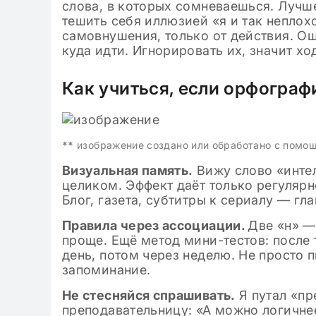
слова, в которых сомневаешься. Лучше
тешить себя иллюзией «я и так неплох
самовнушения, только от действия. Ош
куда идти. Игнорировать их, значит ход
Как учиться, если орфограф
**
изображение создано или обработано с помо
Визуальная память.
Вижу слово «инте
целиком. Эффект даёт только регулярно
Блог, газета, субтитры к сериалу — гл
Правила через ассоциации.
Две «н» —
проще. Ещё метод мини-тестов: после 
день, потом через неделю. Не просто 
запоминание.
Не стесняйся спрашивать.
Я путал «пр
преподавательницу: «А можно логичне