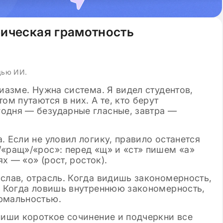
Просмотров: 144 915
04.12.2024
Просмотров
гового сочинения
Лучшие аргументы для сочин
итературе в 11
в ЕГЭ по русскому языку 202
фическая грамотность
ые шаблоны
щью ИИ.
иазме. Нужна система. Я видел студентов,
ом путаются в них. А те, кто берут
одня — безударные гласные, завтра —
. Если не уловил логику, правило останется
/«ращ»/«рос»: перед «щ» и «ст» пишем «а»
ях — «о» (рост, росток).
слав, отрасль. Когда видишь закономерность,
о. Когда ловишь внутреннюю закономерность,
рмальностью.
пиши короткое сочинение и подчеркни все