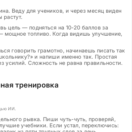
ина. Веду для учеников, и через месяц виден
ы растут.
вь цель — подняться на 10-20 баллов за
 — мощное топливо. Когда видишь улучшение,
ься говорить грамотно, начинаешь писать так
школьнику?» и напиши именно так. Простая
з усилий. Сложность не равна правильности.
ная тренировка
щью ИИ.
ельного рывка. Пиши чуть-чуть, проверяй,
лучшие учебники. Если устал, переключись:
варик из пяти трудных слов за день.