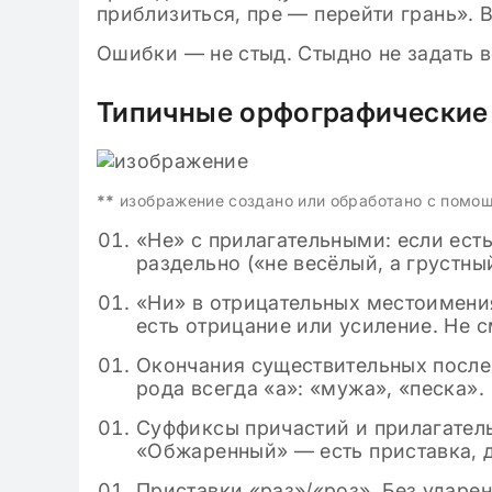
приблизиться, пре — перейти грань». В
Ошибки — не стыд. Стыдно не задать в
Типичные орфографические
**
изображение создано или обработано с помо
«Не» с прилагательными: если ес
раздельно («не весёлый, а грустный
«Ни» в отрицательных местоимения
есть отрицание или усиление. Не 
Окончания существительных после
рода всегда «а»: «мужа», «песка».
Суффиксы причастий и прилагатель
«Обжаренный» — есть приставка, д
Приставки «раз»/«роз». Без ударе