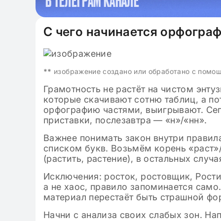
В ТЕЛЕГРАМ КАНАЛЕ
09.11.2024
Клише для ито
2024-2025 по л
С чего начинается орфогра
классе: готов
**
изображение создано или обработано с помо
Грамотность не растёт на чистом энтуз
которые скачивают сотню таблиц, а пот
орфографию частями, выигрывают. Сег
приставки, послезавтра — «н»/«нн».
Важнее понимать закон внутри правила
списком букв. Возьмём корень «раст»
(растить, растение), в остальных случа
Исключения: росток, ростовщик, Рости
а не хаос, правило запоминается сам
материал перестаёт быть страшной фо
Начни с анализа своих слабых зон. На