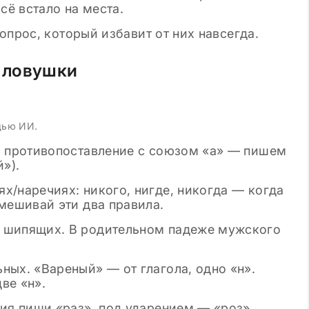
сё встало на места.
опрос, который избавит от них навсегда.
 ловушки
щью ИИ.
ть противопоставление с союзом «а» — пишем
»).
х/наречиях: никого, нигде, никогда — когда
смешивай эти два правила.
 шипящих. В родительном падеже мужского
ных. «Вареный» — от глагола, одно «н».
ве «н».
ния пиши «раз», под ударением — «роз»