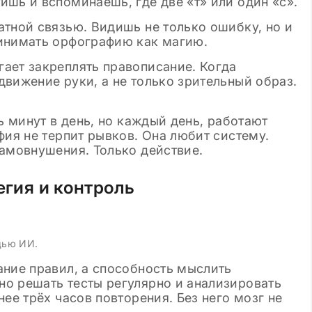
шь и вспоминаешь, где две «т» или один «с».
атной связью. Видишь не только ошибку, но и
инимать орфографию как магию.
ает закреплять правописание. Когда
вижение руки, а не только зрительный образ.
ь минут в день, но каждый день, работают
фия не терпит рывков. Она любит систему.
самовнушения. Только действие.
егия и контроль
щью ИИ.
ание правил, а способность мыслить
о решать тесты регулярно и анализировать
ее трёх часов повторения. Без него мозг не