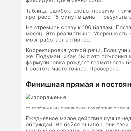
фиксирует, где именно сбой.
Таблица ошибок: слово, правило, прич
прогресс. 15 минут в день — результат
Не стремись сразу к 100 баллам. Поста
месяц. Это реалистично. Уверенность
мозг работает активнее.
Корректировка устной речи. Если учиш
же. Подумай: «Как бы я это объяснил 
формулировка рождает грамотность бе
Простота часто точнее. Проверено.
Финишная прямая и постоян
**
изображение создано или обработано с помо
Ежедневное малое действие лучше нед
обсуждай. Не бойся ошибок, они твои 
поиграй со словами, составь мини-сло