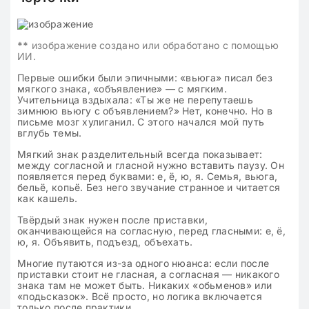
**
изображение создано или обработано с помощью
ИИ.
Первые ошибки были эпичными: «вьюга» писал без
мягкого знака, «объявление» — с мягким.
Учительница вздыхала: «Ты же не перепутаешь
зимнюю вьюгу с объявлением?» Нет, конечно. Но в
письме мозг хулиганил. С этого начался мой путь
вглубь темы.
Мягкий знак разделительный всегда показывает:
между согласной и гласной нужно вставить паузу. Он
появляется перед буквами: е, ё, ю, я. Семья, вьюга,
бельё, копьё. Без него звучание странное и читается
как кашель.
Твёрдый знак нужен после приставки,
оканчивающейся на согласную, перед гласными: е, ё,
ю, я. Объявить, подъезд, объехать.
Многие путаются из-за одного нюанса: если после
приставки стоит не гласная, а согласная — никакого
знака там не может быть. Никаких «обьменов» или
«подьсказок». Всё просто, но логика включается
только после практики.