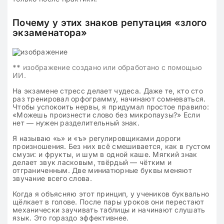
Почему у этих знаков репутация «злого
экзаменатора»
**
изображение создано или обработано с помощью
ИИ.
На экзамене стресс делает чудеса. Даже те, кто сто
раз тренировал орфограмму, начинают сомневаться.
Чтобы успокоить нервы, я придумал простое правило:
«Можешь произнести слово без микропаузы?» Если
нет — нужен разделительный знак.
Я называю «ь» и «ъ» регулировщиками дороги
произношения. Без них всё смешивается, как в густом
смузи: и фрукты, и шум в одной каше. Мягкий знак
делает звук ласковым, твёрдый — чётким и
отграниченным. Две миниатюрные буквы меняют
звучание всего слова.
Когда я объясняю этот принцип, у учеников буквально
щёлкает в голове. После пары уроков они перестают
механически заучивать таблицы и начинают слушать
язык. Это гораздо эффективнее.