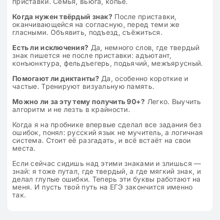
приставки. Семья, вьюга, копьё.
Когда нужен твёрдый знак?
После приставки,
оканчивающейся на согласную, перед теми же
гласными. Объявить, подъезд, съёжиться.
Есть ли исключения?
Да, немного слов, где твердый
знак пишется не после приставки: адъютант,
конъюнктура, фельдъегерь, подьячий, межъярусный.
Помогают ли диктанты?
Да, особенно короткие и
частые. Тренируют визуальную память.
Можно ли за эту тему получить 90+?
Легко. Выучить
алгоритм и не лезть в крайности.
Когда я на пробнике впервые сделал все задания без
ошибок, понял: русский язык не мучитель, а логичная
система. Стоит её разгадать, и всё встаёт на свои
места.
Если сейчас сидишь над этими знаками и злишься —
знай: я тоже путал, где твердый, а где мягкий знак, и
делал глупые ошибки. Теперь эти буквы работают на
меня. И пусть твой путь на ЕГЭ закончится именно
так.