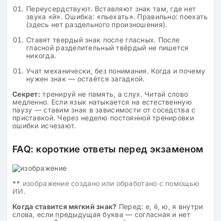
Переусердствуют. Вставляют знак там, где нет
звука «й». Ошибка: «пьехать». Правильно: поехать
(здесь нет раздельного произношения).
Ставят твердый знак после гласных. После
гласной разделительный твёрдый не пишется
никогда.
Учат механически, без понимания. Когда и почему
нужен знак — остаётся загадкой.
Секрет:
тренируй не память, а слух. Читай слово
медленно. Если язык натыкается на естественную
паузу — ставим знак в зависимости от соседства с
приставкой. Через неделю постоянной тренировки
ошибки исчезают.
FAQ: короткие ответы перед экзаменом
**
изображение создано или обработано с помощью
ИИ.
Когда ставится мягкий знак?
Перед: е, ё, ю, я внутри
слова, если предыдущая буква — согласная и нет