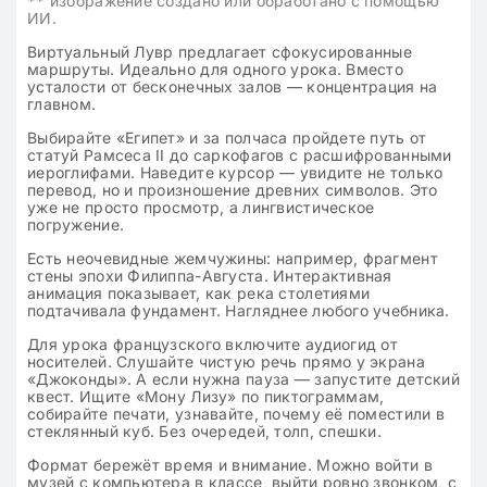
**
изображение создано или обработано с помощью
ИИ.
Виртуальный Лувр предлагает сфокусированные
маршруты. Идеально для одного урока. Вместо
усталости от бесконечных залов — концентрация на
главном.
Выбирайте «Египет» и за полчаса пройдете путь от
статуй Рамсеса II до саркофагов с расшифрованными
иероглифами. Наведите курсор — увидите не только
перевод, но и произношение древних символов. Это
уже не просто просмотр, а лингвистическое
погружение.
Есть неочевидные жемчужины: например, фрагмент
стены эпохи Филиппа-Августа. Интерактивная
анимация показывает, как река столетиями
подтачивала фундамент. Нагляднее любого учебника.
Для урока французского включите аудиогид от
носителей. Слушайте чистую речь прямо у экрана
«Джоконды». А если нужна пауза — запустите детский
квест. Ищите «Мону Лизу» по пиктограммам,
собирайте печати, узнавайте, почему её поместили в
стеклянный куб. Без очередей, толп, спешки.
Формат бережёт время и внимание. Можно войти в
музей с компьютера в классе, выйти ровно звонком, с