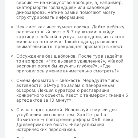
сессию — не «искусство вообще», а, например,
«натюрморты голландцев» или «эволюция
динозавров». Чёткие рамки помогают мозгу
структурировать информацию.
Чек-лист как инструмент поиска. Дайте ребёнку
распечатанный лист с 5–7 пунктами: «найди
картину с собакой в углу», «определи, из какого
минерала этот меч». Такой подход развивает
внимательность, превращает просмотр в квест.
Обсуждение без шаблонов. После тура задайте
три вопроса: «Что вызвало удивление?», «Какой
экспонат хотел бы изучить глубже?», «Где
пригодилось умение внимательно смотреть?»
Смена форматов = свежесть. Чередуйте типы
активности: 3D-тур по залам с панорамным
обзором. Лекция куратора о реставрации
конкретного объекта. Квест с таймером: «найди 5
артефактов за 10 минут».
Связь с программой. Используйте музеи для
углубления школьных тем: Зал Петра I в
Эрмитаже → повторение реформ XVIII века.
Древнеримские бюсты → визуализация
исторических персонажей.