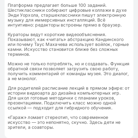
Платформа предлагает больше 100 заданий.
Шестиклассники собирают цифровые коллажи в духе
Энди Уорхола, старшеклассники пишут электронную
музыку для иммерсивных инсталляций. Всё
интуитивно: редакторы встроены прямо в браузер.
Кураторы ведут короткие видеообъяснения.
Показывают, как «читать» абстракцию Кандинского
или почему Таус Махачева использует войлок, горные
камни. Искусство становится ближе без сложных
терминов.
Можно не только потреблять, но и создавать. Функция
обратной связи позволяет загрузить свою работу,
получить комментарий от команды музея. Это диалог,
а не монолог.
Для родителей расписание лекций в прямом эфире: от
истории видеоарта до дизайна компьютерных игр.
Для школ готовые методички с планами уроков,
презентациями. Подключить класс можно одной
ссылкой — подходит для гибридного обучения.
«Гараж» ломает стереотип, что современное
искусство — это непонятно, скучно. Здесь дети не
зрители, а соавторы.