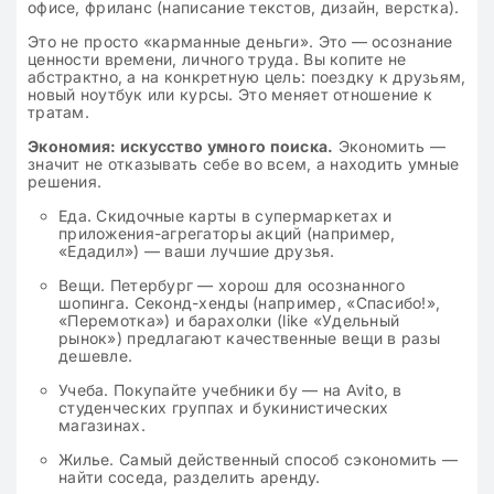
офисе, фриланс (написание текстов, дизайн, верстка).
Это не просто «карманные деньги». Это — осознание
ценности времени, личного труда. Вы копите не
абстрактно, а на конкретную цель: поездку к друзьям,
новый ноутбук или курсы. Это меняет отношение к
тратам.
Экономия: искусство умного поиска.
Экономить —
значит не отказывать себе во всем, а находить умные
решения.
Еда. Скидочные карты в супермаркетах и
приложения-агрегаторы акций (например,
«Едадил») — ваши лучшие друзья.
Вещи. Петербург — хорош для осознанного
шопинга. Секонд-хенды (например, «Спасибо!»,
«Перемотка») и барахолки (like «Удельный
рынок») предлагают качественные вещи в разы
дешевле.
Учеба. Покупайте учебники бу — на Avito, в
студенческих группах и букинистических
магазинах.
Жилье. Самый действенный способ сэкономить —
найти соседа, разделить аренду.