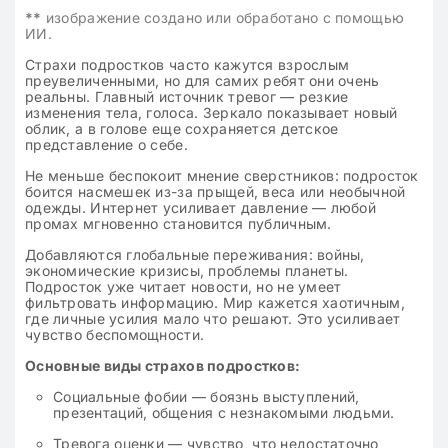
**
изображение создано или обработано с помощью
ИИ.
Страхи подростков часто кажутся взрослым
преувеличенными, но для самих ребят они очень
реальны. Главный источник тревог — резкие
изменения тела, голоса. Зеркало показывает новый
облик, а в голове еще сохраняется детское
представление о себе.
Не меньше беспокоит мнение сверстников: подросток
боится насмешек из-за прыщей, веса или необычной
одежды. Интернет усиливает давление — любой
промах мгновенно становится публичным.
Добавляются глобальные переживания: войны,
экономические кризисы, проблемы планеты.
Подросток уже читает новости, но не умеет
фильтровать информацию. Мир кажется хаотичным,
где личные усилия мало что решают. Это усиливает
чувство беспомощности.
Основные виды страхов подростков:
Социальные фобии — боязнь выступлений,
презентаций, общения с незнакомыми людьми.
Тревога оценки — чувство, что недостаточно